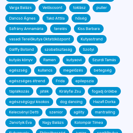
Varga Balázs
Velőscsont
toklász
puller
Dancsó Ágnes
Takó Attila
hőség
Sáfrány Annamária
terelés
Kiss Barbara
vasadi Terelőkutya Oktatóközpont
Kutyastrand
Gálffy Botond
szobatisztaság
Szotyi
kutyás könyv
Ramen
kutyaovi
Szurdi Tamás
egészség
kullancs
megelőzés
betegség
egészséges étrend
Frida
epilepszia
táplálkozás
játék
Királyfai Zsu
fogadj örökbe
egészségügyi kisokos
dog dancing
Hazafi Dorka
Kelecsényi Detti
szenior
agility
mantrailing
Janotyik Éva
Nagy Balázs
Kolompár Tímea
Kutyanyelv
Ebtestbeszéd
junior
segítőkutya