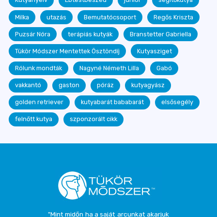
Milka
utazás
Bemutatócsoport
Regős Kriszta
Puzsár Nóra
terápiás kutyák
Branstetter Gabriella
Tükör Módszer Mentettek Ösztöndíj
Kutyasziget
Rólunk mondták
Nagyné Németh Lilla
Gabó
vakkantó
gaston
póráz
kutyagyász
golden retriever
kutyabarát bababarát
elsősegély
felnőtt kutya
szponzorált cikk
"Mint midőn ha a saját arcunkat akarjuk