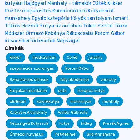
kutyául
Hajógyári
Menhely - témakör
Játék
Klikker
Pozitív megerősítés
Kommunikáció
Kutyabarát
munkahely
Egyéb kategória
Kölyök tanfolyam
Ismert
Tükrös Gazdák
Kutya az autóban
Tükör Szótár
Tükör
Módszer
Őrmező
Kőbánya
Rákoscsaba
Korom Gábor
írásai
Sikertörténetek
Népsziget
Címkék
klikker
módszertan
Covid
járvány
szeparációs szorongás
Korom Gábor
Szeparációs stressz
rally obedience
verseny
kutyakommunikáció
séta
harapós kutya
életmód
kölyökkutya
menhelyek
menhely
Kutyaovi Alapítvány
Walter Gabriella
Népszigeti Kutyasuli
kutya
hideg
Kresák Ágnes
Őrmezői Kutyasuli
PetMeTime
Bild Annamária