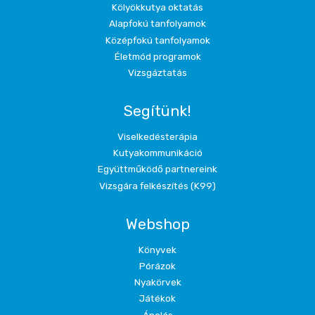
Kölyökkutya oktatás
Alapfokú tanfolyamok
Középfokú tanfolyamok
Életmód programok
Vizsgáztatás
Segítünk!
Viselkedésterápia
Kutyakommunikáció
Együttműködő partnereink
Vizsgára felkészítés (K99)
Webshop
Könyvek
Pórázok
Nyakörvek
Játékok
Ápolás