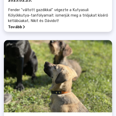
2023.02.23.
Fender “váltott gazdikkal” végezte a Kutyasuli
Kölyökkutya-tanfolyamait: ismerjük meg a triójukat kísérő
kétlábúakat, Nikit és Dávidot!
Tovább