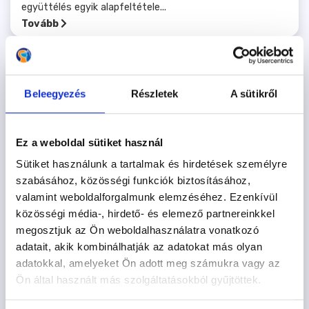
együttélés egyik alapfeltétele...
Tovább
Beleegyezés
Részletek
A sütikről
Ez a weboldal sütiket használ
Sütiket használunk a tartalmak és hirdetések személyre
szabásához, közösségi funkciók biztosításához,
valamint weboldalforgalmunk elemzéséhez. Ezenkívül
közösségi média-, hirdető- és elemező partnereinkkel
megosztjuk az Ön weboldalhasználatra vonatkozó
adatait, akik kombinálhatják az adatokat más olyan
adatokkal, amelyeket Ön adott meg számukra vagy az
Vackor és családja
Ön által használt más szolgáltatásokból gyűjtöttek.
2021.03.24.