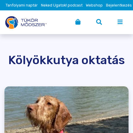
Tanfolyami naptár
Neked Ugatok! podcast
Webshop
Bejelentkezés
Kölyökkutya oktatás