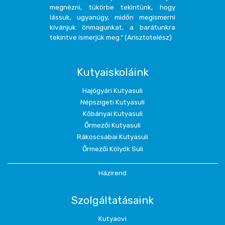
megnézni, tükörbe tekintünk, hogy
lássuk, ugyanúgy, midőn megismerni
kívánjuk önmagunkat, a barátunkra
tekintve ismerjük meg." (Arisztotelész)
Kutyaiskoláink
Hajógyári Kutyasuli
Népszigeti Kutyasuli
Kőbányai Kutyasuli
Őrmezői Kutyasuli
Rákoscsabai Kutyasuli
Őrmezői Kölyök Suli
Házirend
Szolgáltatásaink
Kutyaovi