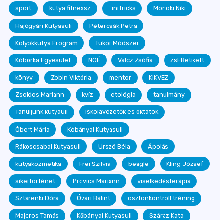
sport
kutya fitnessz
TiniTricks
Monoki Niki
Hajógyári Kutyasuli
Pétercsák Petra
Kölyökkutya Program
Tükör Módszer
Kóborka Egyesület
NOÉ
Valcz Zsófia
zsEBetikett
könyv
Zobin Viktória
mentor
KIKVEZ
Zsoldos Mariann
kvíz
etológia
tanulmány
Tanuljunk kutyául!
Iskolavezetők és oktatók
Óbert Mária
Köbányai Kutyasuli
Rákoscsabai Kutyasuli
Urszó Béla
Ápolás
kutyakozmetika
Frei Szilvia
beagle
Kling József
sikertörténet
Provics Mariann
viselkedésterápia
Sztarenki Dóra
Óvári Bálint
ösztönkontroll tréning
Majoros Tamás
Kőbányai Kutyasuli
Száraz Kata