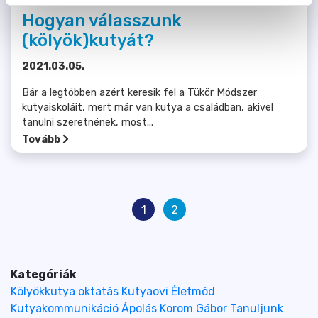
Hogyan válasszunk
(kölyök)kutyát?
2021.03.05.
Bár a legtöbben azért keresik fel a Tükör Módszer
kutyaiskoláit, mert már van kutya a családban, akivel
tanulni szeretnének, most...
Tovább
1
2
Kategóriák
Kölyökkutya oktatás
Kutyaovi
Életmód
Kutyakommunikáció
Ápolás
Korom Gábor
Tanuljunk