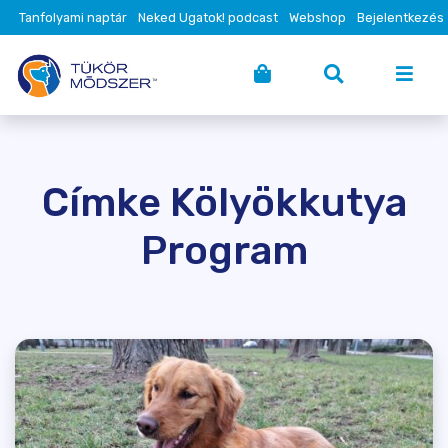
Tanfolyami naptár
Neked Ugatok! podcast
Webshop
Bejelentkezés
Címke Kölyökkutya
Program