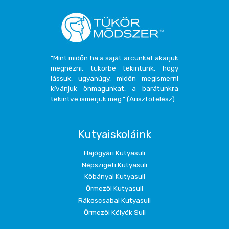
"Mint midőn ha a saját arcunkat akarjuk
megnézni, tükörbe tekintünk, hogy
lássuk, ugyanúgy, midőn megismerni
kívánjuk önmagunkat, a barátunkra
tekintve ismerjük meg." (Arisztotelész)
Kutyaiskoláink
Hajógyári Kutyasuli
Népszigeti Kutyasuli
Kőbányai Kutyasuli
Őrmezői Kutyasuli
Rákoscsabai Kutyasuli
Őrmezői Kölyök Suli