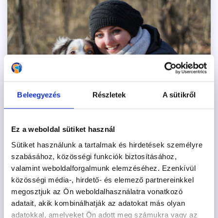
Beleegyezés
Részletek
A sütikről
Ez a weboldal sütiket használ
Pétercsák Petra vezetésével
Sütiket használunk a tartalmak és hirdetések személyre
nyílik az új Hajógyári Kutyasuli
szabásához, közösségi funkciók biztosításához,
valamint weboldalforgalmunk elemzéséhez. Ezenkívül
2021.02.28.
közösségi média-, hirdető- és elemező partnereinkkel
megosztjuk az Ön weboldalhasználatra vonatkozó
Pétercsák Petra napi szinten hódolhat a kutyaoktatás
adatait, akik kombinálhatják az adatokat más olyan
iránt érzett szenvedélyének.
adatokkal, amelyeket Ön adott meg számukra vagy az
Tovább