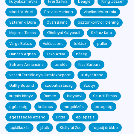
kutyakozmetika
Frei Szilvia
beagle
Kling József
sikertörténet
Provics Mariann
viselkedésterápia
Sztarenki Dóra
Óvári Bálint
ösztönkontroll tréning
Majoros Tamás
Kőbányai Kutyasuli
Száraz Kata
Varga Balázs
Velőscsont
toklász
puller
Dancsó Ágnes
Takó Attila
hőség
Sáfrány Annamária
terelés
Kiss Barbara
vasadi Terelőkutya Oktatóközpont
Kutyastrand
Gálffy Botond
szobatisztaság
Szotyi
kutyás könyv
Ramen
kutyaovi
Szurdi Tamás
egészség
kullancs
megelőzés
betegség
egészséges étrend
Frida
epilepszia
táplálkozás
játék
Királyfai Zsu
fogadj örökbe