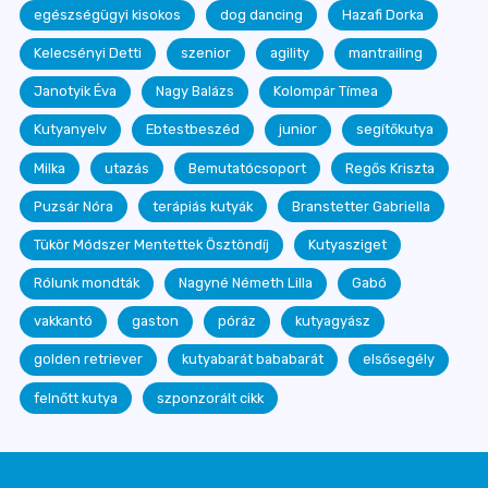
egészségügyi kisokos
dog dancing
Hazafi Dorka
Kelecsényi Detti
szenior
agility
mantrailing
Janotyik Éva
Nagy Balázs
Kolompár Tímea
Kutyanyelv
Ebtestbeszéd
junior
segítőkutya
Milka
utazás
Bemutatócsoport
Regős Kriszta
Puzsár Nóra
terápiás kutyák
Branstetter Gabriella
Tükör Módszer Mentettek Ösztöndíj
Kutyasziget
Rólunk mondták
Nagyné Németh Lilla
Gabó
vakkantó
gaston
póráz
kutyagyász
golden retriever
kutyabarát bababarát
elsősegély
felnőtt kutya
szponzorált cikk