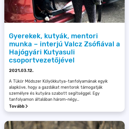
Gyerekek, kutyák, mentori
munka – interjú Valcz Zsófiával a
Hajógyári Kutyasuli
csoportvezetőjével
2021.03.12.
A Tükör Módszer Kölyökkutya-tanfolyamának egyik
alapköve, hogy a gazdákat mentorok támogatják
személyre és kutyára szabott segítséggel. Egy
tanfolyamon általában három-négy...
Tovább