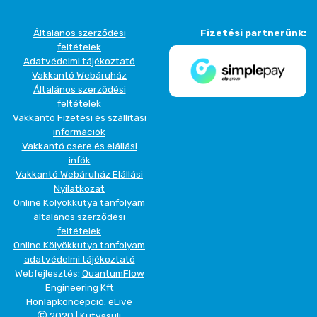
Általános szerződési
Fizetési partnerünk:
feltételek
Adatvédelmi tájékoztató
Vakkantó Webáruház
Általános szerződési
feltételek
Vakkantó Fizetési és szállítási
információk
Vakkantó csere és elállási
infók
Vakkantó Webáruház Elállási
Nyilatkozat
Online Kölyökkutya tanfolyam
általános szerződési
feltételek
Online Kölyökkutya tanfolyam
adatvédelmi tájékoztató
Webfejlesztés:
QuantumFlow
Engineering Kft
Honlapkoncepció:
eLive
2020 | Kutyasuli