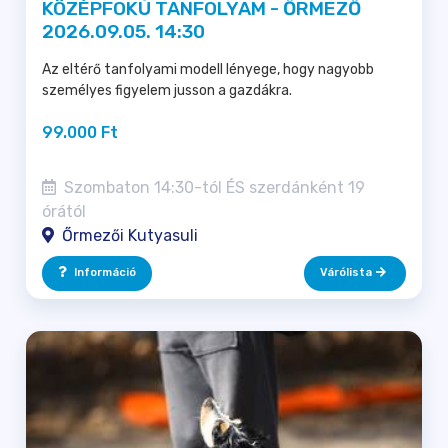
KÖZÉPFOKÚ TANFOLYAM - ŐRMEZŐ
2026.09.05. 14:30
Az eltérő tanfolyami modell lényege, hogy nagyobb
személyes figyelem jusson a gazdákra.
99.000 Ft
Szombaton 14:30-tól ÉS szerdánként 19
órától
Őrmezői Kutyasuli
Információ
Várólista