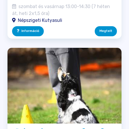
szombat és vasárnap 13:00-14:30 (7 héten
át, heti 2x1,5 óra)
Népszigeti Kutyasuli
Információ
Megtelt