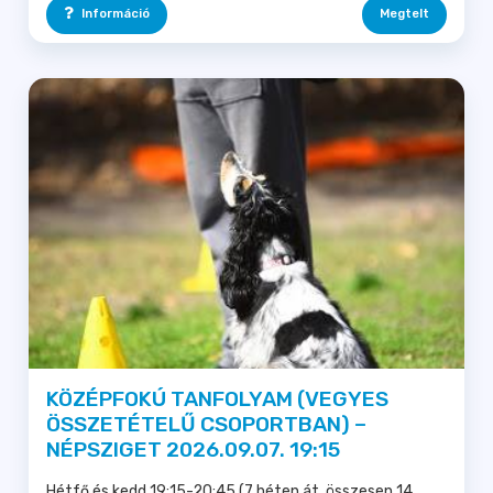
Információ
Megtelt
KÖZÉPFOKÚ TANFOLYAM (VEGYES
ÖSSZETÉTELŰ CSOPORTBAN) –
NÉPSZIGET 2026.09.07. 19:15
Hétfő és kedd 19:15-20:45 (7 héten át, összesen 14