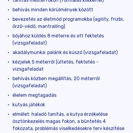
tanítás mesterfokon (formálás klikkerrel)
behívás minden körülmények között
bevezetés az életmód programokba (agility, frizbi,
őrző-védő, mantrailing)
bójához küldés 8 méterre és ott fektetés
(vizsgafeladat)
akadálymunka: palánk és kúszó (vizsgafeladat)
kézjelek 5 méterről (ültetés, fektetés -
vizsgafeladat
behívás közben megállítás, 20 méterről
(vizsgafeladat)
élelem megtagadás
kutyás játékok
elmélet: haladó tanítás, a kutya érzékelése
ösztönkezelés magas fokon, a büntetés 4
fokozata, problémás viselkedésekre terv készítése