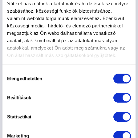
Sütiket használunk a tartalmak és hirdetések személyre
szabásához, közösségi funkciók biztosításához,
valamint weboldalforgalmunk elemzéséhez. Ezenkívül
közösségi média-, hirdető- és elemező partnereinkkel
KÖZÉPFOKÚ TANFOLYAM, HÉTVÉGI 09.
megosztjuk az Ön weboldalhasználatra vonatkozó
05., 10:30- KŐBÁNYA
adatait, akik kombinálhatják az adatokat más olyan
adatokkal, amelyeket Ön adott meg számukra vagy az
Hétvége 10:30 (szombat és vasárnap is, 7 héten
Ön által használt más szolgáltatásokból gyűjtöttek.
keresztül, 1,5 órás foglalkozás)
79.000 Ft
Hozzájárulás
Elengedhetetlen
kiválasztása
2026. 09. 05. 10:30
Beállítások
Kőbányai Kutyasuli
Információ
Várólista
Statisztikai
Marketing