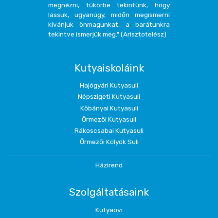
megnézni, tükörbe tekintünk, hogy
lássuk, ugyanúgy, midőn megismerni
kívánjuk önmagunkat, a barátunkra
tekintve ismerjük meg." (Arisztotelész)
Kutyaiskoláink
Hajógyári Kutyasuli
Népszigeti Kutyasuli
Kőbányai Kutyasuli
Őrmezői Kutyasuli
Rákoscsabai Kutyasuli
Őrmezői Kölyök Suli
Házirend
Szolgáltatásaink
Kutyaovi