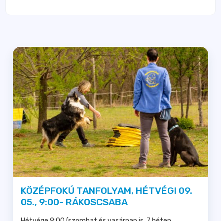
KÖZÉPFOKÚ TANFOLYAM, HÉTVÉGI 09.
05., 9:00- RÁKOSCSABA
Hétvége 9:00 (szombat és vasárnap is, 7 héten