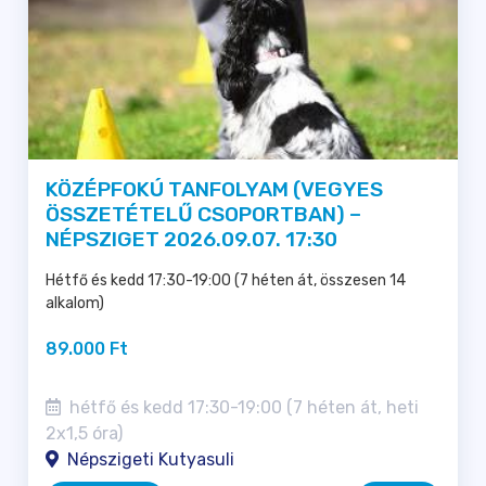
KÖZÉPFOKÚ TANFOLYAM (VEGYES
ÖSSZETÉTELŰ CSOPORTBAN) –
NÉPSZIGET 2026.09.07. 17:30
Hétfő és kedd 17:30-19:00 (7 héten át, összesen 14
alkalom)
89.000 Ft
hétfő és kedd 17:30-19:00 (7 héten át, heti
2x1,5 óra)
Népszigeti Kutyasuli