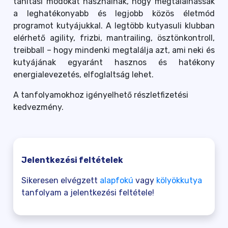
tanítási módokat használnak, hogy megtalálhassák
a leghatékonyabb és legjobb közös életmód
programot kutyájukkal. A legtöbb kutyasuli klubban
elérhető agility, frizbi, mantrailing, ösztönkontroll,
treibball – hogy mindenki megtalálja azt, ami neki és
kutyájának egyaránt hasznos és hatékony
energialevezetés, elfoglaltság lehet.
A tanfolyamokhoz igényelhető részletfizetési
kedvezmény.
Jelentkezési feltételek
Sikeresen elvégzett
alapfokú
vagy
kölyökkutya
tanfolyam a jelentkezési feltétele!