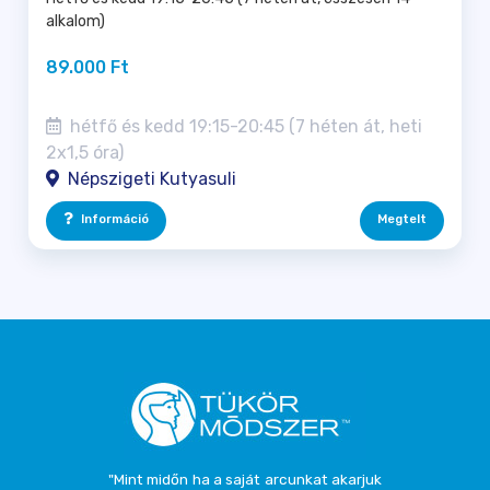
alkalom)
89.000 Ft
hétfő és kedd 19:15-20:45 (7 héten át, heti
2x1,5 óra)
Népszigeti Kutyasuli
Információ
Megtelt
"Mint midőn ha a saját arcunkat akarjuk