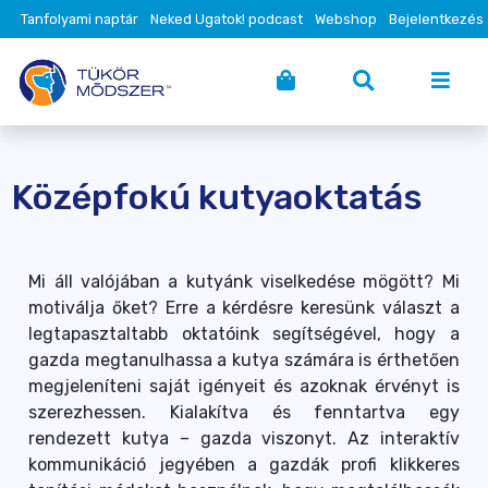
Tanfolyami naptár
Neked Ugatok! podcast
Webshop
Bejelentkezés
Középfokú kutyaoktatás
Mi áll valójában a kutyánk viselkedése mögött? Mi
motiválja őket? Erre a kérdésre keresünk választ a
legtapasztaltabb oktatóink segítségével, hogy a
gazda megtanulhassa a kutya számára is érthetően
megjeleníteni saját igényeit és azoknak érvényt is
szerezhessen. Kialakítva és fenntartva egy
rendezett kutya – gazda viszonyt. Az interaktív
kommunikáció jegyében a gazdák profi klikkeres