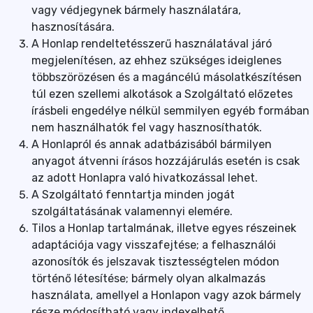
vagy védjegynek bármely használatára,
hasznosítására.
A Honlap rendeltetésszerű használatával járó
megjelenítésen, az ehhez szükséges ideiglenes
többszörözésen és a magáncélú másolatkészítésen
túl ezen szellemi alkotások a Szolgáltató előzetes
írásbeli engedélye nélkül semmilyen egyéb formában
nem használhatók fel vagy hasznosíthatók.
A Honlapról és annak adatbázisából bármilyen
anyagot átvenni írásos hozzájárulás esetén is csak
az adott Honlapra való hivatkozással lehet.
A Szolgáltató fenntartja minden jogát
szolgáltatásának valamennyi elemére.
Tilos a Honlap tartalmának, illetve egyes részeinek
adaptációja vagy visszafejtése; a felhasználói
azonosítók és jelszavak tisztességtelen módon
történő létesítése; bármely olyan alkalmazás
használata, amellyel a Honlapon vagy azok bármely
része módosítható vagy indexelhető.