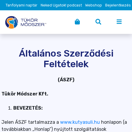
Tanfolyami naptár
Neked Ugatok! podcast
Webshop
Bejelentkezés
Általános Szerződési
Feltételek
(ÁSZF)
Tükör Módszer Kft.
BEVEZETÉS:
Jelen ÁSZF tartalmazza a
www.kutyasuli.hu
honlapon (a
továbbiakban „Honlap”) nyújtott szolgáltatások