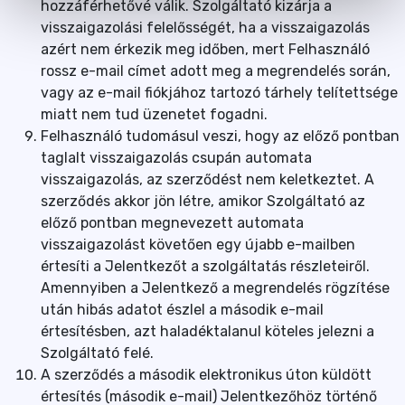
hozzáférhetővé válik. Szolgáltató kizárja a
visszaigazolási felelősségét, ha a visszaigazolás
azért nem érkezik meg időben, mert Felhasználó
rossz e-mail címet adott meg a megrendelés során,
vagy az e-mail fiókjához tartozó tárhely telítettsége
miatt nem tud üzenetet fogadni.
Felhasználó tudomásul veszi, hogy az előző pontban
taglalt visszaigazolás csupán automata
visszaigazolás, az szerződést nem keletkeztet. A
szerződés akkor jön létre, amikor Szolgáltató az
előző pontban megnevezett automata
visszaigazolást követően egy újabb e-mailben
értesíti a Jelentkezőt a szolgáltatás részleteiről.
Amennyiben a Jelentkező a megrendelés rögzítése
után hibás adatot észlel a második e-mail
értesítésben, azt haladéktalanul köteles jelezni a
Szolgáltató felé.
A szerződés a második elektronikus úton küldött
értesítés (második e-mail) Jelentkezőhöz történő