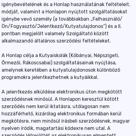
igénybevételének és a Honlap használatának feltételeit,
módját, valamint a Honlapon nyújtott szolgáltatásokat
igénybe vevő személy (a továbbiakban „Felhasználó/
Ön/Fogyasztó/Jelentkező/Kutyatulajdonos”) és a II.
pontban megjelölt valamely Szolgáltató között
alkalmazandó általános szerződési feltételeket.
A Honlap célja a Kutyaiskolák (Kőbányai, Népszigeti,
Őrmezői, Rákoscsabai) szolgáltatásainak nyújtása,
amelynek keretében a kutyatulajdonosok különböző
programokra jelentkezhetnek a kutyáikkal.
A jelentkezés elküldése elektronikus úton megkötött
szerződésnek minősül. A Honlapon keresztül kötött
szerződés nem kerül iktatásra, utólagosan nem
hozzáférhető, kizárólag elektronikus formában kerül
megkötésre, nem minősül írásbeli szerződésnek, magyar
nyelven íródik, magatartási kódexre nem utal. A
szerződés létrejöttét az elektronikusan elmentett