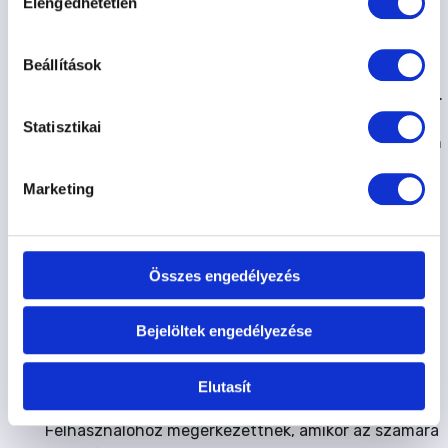
Elengedhetetlen
kiválasztása
megrendelését, előtte azonban még egyszer
ellenőrizheti a megadott adatokat, illetve
Beállítások
megjegyzést is küldhet, vagy e-mailben jelezheti
felénk egyéb, jelentkezéssel kapcsolatos kívánságát.
Adatbeviteli hibák javítása: Felhasználó a
Statisztikai
jelentkezési folyamat lezárása előtt minden esetben
vissza tud lépni az előző fázisba, ahol javítani tudja
Marketing
a bevitt adatokat.
Felhasználó e-mail-ben a jelentkezés elküldését
követően visszaigazolást kap. Amennyiben e
visszaigazolás a jelentkezés elküldésétől számított,
Összes engedélyezés
a szolgáltatás jellegétől függő elvárható határidőn
belül, de legkésőbb 48 órán belül Megrendelőhöz
Bejelöltek engedélyezése
nem érkezik meg, Felhasználó az ajánlati kötöttség
vagy szerződéses kötelezettség alól mentesül. A
megrendelés és annak visszaigazolása akkor
Elutasít
tekintendő a Szolgáltatóhoz, illetve az
Felhasználóhoz megérkezettnek, amikor az számára