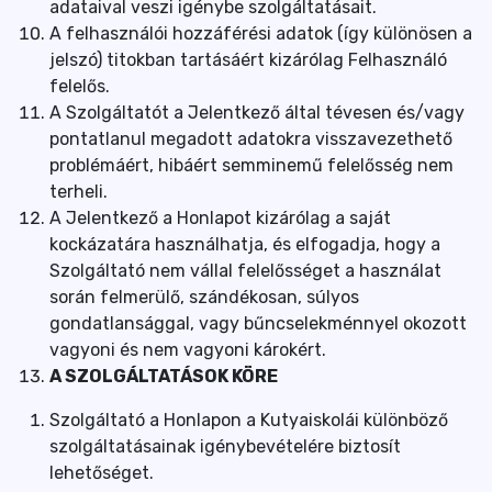
adataival veszi igénybe szolgáltatásait.
A felhasználói hozzáférési adatok (így különösen a
jelszó) titokban tartásáért kizárólag Felhasználó
felelős.
A Szolgáltatót a Jelentkező által tévesen és/vagy
pontatlanul megadott adatokra visszavezethető
problémáért, hibáért semminemű felelősség nem
terheli.
A Jelentkező a Honlapot kizárólag a saját
kockázatára használhatja, és elfogadja, hogy a
Szolgáltató nem vállal felelősséget a használat
során felmerülő, szándékosan, súlyos
gondatlansággal, vagy bűncselekménnyel okozott
vagyoni és nem vagyoni károkért.
A SZOLGÁLTATÁSOK KÖRE
Szolgáltató a Honlapon a Kutyaiskolái különböző
szolgáltatásainak igénybevételére biztosít
lehetőséget.