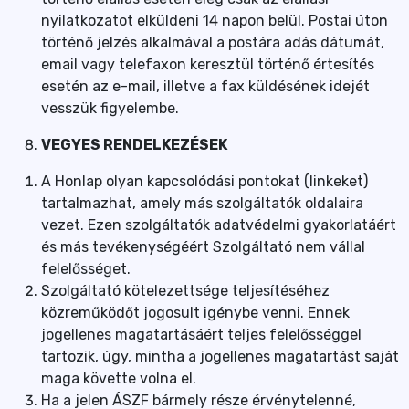
nyilatkozatot elküldeni 14 napon belül. Postai úton
történő jelzés alkalmával a postára adás dátumát,
email vagy telefaxon keresztül történő értesítés
esetén az e-mail, illetve a fax küldésének idejét
vesszük figyelembe.
VEGYES RENDELKEZÉSEK
A Honlap olyan kapcsolódási pontokat (linkeket)
tartalmazhat, amely más szolgáltatók oldalaira
vezet. Ezen szolgáltatók adatvédelmi gyakorlatáért
és más tevékenységéért Szolgáltató nem vállal
felelősséget.
Szolgáltató kötelezettsége teljesítéséhez
közreműködőt jogosult igénybe venni. Ennek
jogellenes magatartásáért teljes felelősséggel
tartozik, úgy, mintha a jogellenes magatartást saját
maga követte volna el.
Ha a jelen ÁSZF bármely része érvénytelenné,