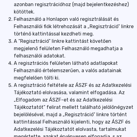
azonban regisztrációhoz (majd bejelentkezéshez)
kötöttek.
Felhasználó a Honlapon való regisztrálását és
Felhasználói fiók létrehozását a „Regisztráció” linkre
történő kattintással kezdheti meg.
A “Regisztráció” linkre kattintást követően
megjelenő felületen Felhasználó megadhatja a
felhasználói adatokat.
A regisztrációs felületen látható adatlapokat
Felhasználó értelemszerűen, a valós adatainak
megfelelően tölti ki.
A regisztráció feltétele az ÁSZF és az Adatkezelési
Tájékoztató elolvasása, valamint elfogadása. Az
„Elfogadom az ÁSZF-et és az Adatkezelési
Tájékoztatót” felirat mellett található jelölőnégyzet
bejelölésével, majd a „Regisztráció” linkre történt
kattintással Felhasználó kijelenti, hogy az ÁSZF és
Adatkezelési Tájékoztatót elolvasta, tartalmukat
megértette, azokat érvényesen elfogadja, s az