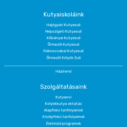
Kutyaiskoláink
Hajógyári Kutyasuli
Népszigeti Kutyasuli
Kőbányai Kutyasuli
Őrmezői Kutyasuli
Rákoscsabai Kutyasuli
Őrmezői Kölyök Suli
Házirend
Szolgáltatásaink
Kutyaovi
Kölyökkutya oktatás
Alapfokú tanfolyamok
Középfokú tanfolyamok
Életmód programok