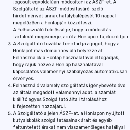
jogosult egyoldalúan módosítani az ÁSZF-et. A
Szolgáltató az ÁSZF-módosításáról szóló
hirdetményét annak hatálybalépését 10 nappal
megelőzően a honlapján közzéteszi.
A Felhasználó felelőssége, hogy a módosítás
tartalmát megismerje, arról a Honlapon tájékozódjon
A Szolgáltató továbbá fenntartja a jogot, hogy a
Honlapot más domainnév alá helyezze át.
Felhasználók a Honlap használatával elfogadják,
hogy rájuk nézve a Honlap használatával
kapcsolatos valamennyi szabályozás automatikusan
érvényes.
Felhasználó valamely szolgáltatás igénybevételével
az általa megadott valamennyi adat, a számlát
kiállító egyes Szolgáltató általi tárolásához
kifejezetten hozzájárul.
A Szolgáltató a jelen ÁSZF-et, a Honlapon nyújtott
kutyaiskolák szolgáltatásainak árait és egyéb
feltüntetett árakat nem visszamenőleges hatállyal