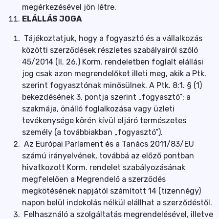
megérkezésével jön létre.
ELÁLLÁS JOGA
Tájékoztatjuk, hogy a fogyasztó és a vállalkozás
közötti szerződések részletes szabályairól szóló
45/2014 (II. 26.) Korm. rendeletben foglalt elállási
jog csak azon megrendelőket illeti meg, akik a Ptk.
szerint fogyasztónak minősülnek. A Ptk. 8:1. § (1)
bekezdésének 3. pontja szerint „fogyasztó”: a
szakmája, önálló foglalkozása vagy üzleti
tevékenysége körén kívül eljáró természetes
személy (a továbbiakban „fogyasztó”).
Az Európai Parlament és a Tanács 2011/83/EU
számú irányelvének, továbbá az előző pontban
hivatkozott Korm. rendelet szabályozásának
megfelelően a Megrendelő a szerződés
megkötésének napjától számított 14 (tizennégy)
napon belül indokolás nélkül elállhat a szerződéstől.
Felhasználó a szolgáltatás megrendelésével, illetve