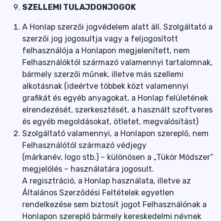
SZELLEMI TULAJDONJOGOK
A Honlap szerzői jogvédelem alatt áll. Szolgáltató a
szerzői jog jogosultja vagy a feljogosított
felhasználója a Honlapon megjelenített, nem
Felhasználóktól származó valamennyi tartalomnak,
bármely szerzői műnek, illetve más szellemi
alkotásnak (ideértve többek közt valamennyi
grafikát és egyéb anyagokat, a Honlap felületének
elrendezését, szerkesztését, a használt szoftveres
és egyéb megoldásokat, ötletet, megvalósítást)
Szolgáltató valamennyi, a Honlapon szereplő, nem
Felhasználótól származó védjegy
(márkanév, logo stb.) – különösen a „Tükör Módszer”
megjelölés – használatára jogosult.
A regisztráció, a Honlap használata, illetve az
Általános Szerződési Feltételek egyetlen
rendelkezése sem biztosít jogot Felhasználónak a
Honlapon szereplő bármely kereskedelmi névnek