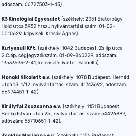
adószám: 66727503-1-43)
K3 Kinológiai Egyesület
(székhely: 2051 Biatorbágy,
Hold utca 5952.hrsz., nyilvántartási szám: 01-02-
0010629, képviseli: Kresák Ágnes),
Kutyasuli Kft.
(székhely: 1042 Budapest, Zsilip utca
2.C.ép, cégjegyzékszám: 01-09-860229, adószám:
13533593-2-41, képviselő: Walter Gabriella),
Monoki Nikolett e.v.
(székhely: 1078 Budapest, Hernád
utca 13. 1/12. nyilvántartási szám: 41743692, adószám:
66974451-1-42)
Királyfai Zsuzsanna e.v.
(székhely: 1151 Budapest,
Benkő István utca 25., nyilvántartási szám: 54426889,
adószám: 55710651-1-42),
Zsoldos Marianna e.v.
(székhely: 1156 Budapest,