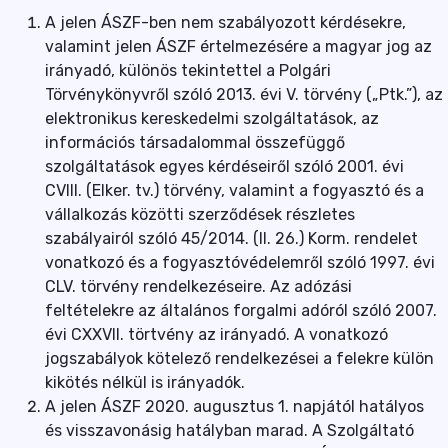
A jelen ÁSZF-ben nem szabályozott kérdésekre,
valamint jelen ÁSZF értelmezésére a magyar jog az
irányadó, különös tekintettel a Polgári
Törvénykönyvről szóló 2013. évi V. törvény („Ptk.”), az
elektronikus kereskedelmi szolgáltatások, az
információs társadalommal összefüggő
szolgáltatások egyes kérdéseiről szóló 2001. évi
CVIII. (Elker. tv.) törvény, valamint a fogyasztó és a
vállalkozás közötti szerződések részletes
szabályairól szóló 45/2014. (II. 26.) Korm. rendelet
vonatkozó és a fogyasztóvédelemről szóló 1997. évi
CLV. törvény rendelkezéseire. Az adózási
feltételekre az általános forgalmi adóról szóló 2007.
évi CXXVII. törtvény az irányadó. A vonatkozó
jogszabályok kötelező rendelkezései a felekre külön
kikötés nélkül is irányadók.
A jelen ÁSZF 2020. augusztus 1. napjától hatályos
és visszavonásig hatályban marad. A Szolgáltató