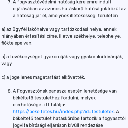
A fogyasztóvédelmi hatóság kérelemre indult
eljárásában az azonos hatáskörű hatóságok közül az
a hatóság jár el, amelynek illetékességi területén
a) az ügyfél lakóhelye vagy tartózkodási helye, ennek
hiányában értesítési címe, illetve székhelye, telephelye,
fióktelepe van,
b) a tevékenységet gyakorolják vagy gyakorolni kívánják,
vagy
c) a jogellenes magatartást elkövették.
A Fogyasztónak panasza esetén lehetősége van
békéltető testülethez fordulni, melyek
elérhetőségét itt találja:
https://bekeltetes.hu/index.php?id=testuletek
. A
békéltető testület hatáskörébe tartozik a fogyasztói
jogvita bírósági eljáráson kívüli rendezése