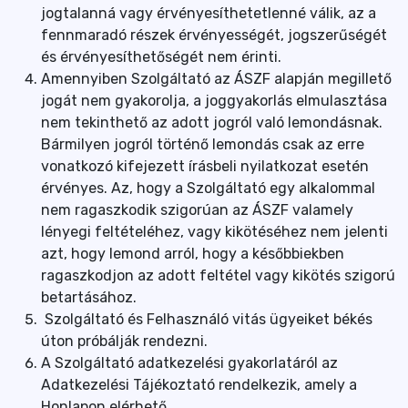
jogtalanná vagy érvényesíthetetlenné válik, az a
fennmaradó részek érvényességét, jogszerűségét
és érvényesíthetőségét nem érinti.
Amennyiben Szolgáltató az ÁSZF alapján megillető
jogát nem gyakorolja, a joggyakorlás elmulasztása
nem tekinthető az adott jogról való lemondásnak.
Bármilyen jogról történő lemondás csak az erre
vonatkozó kifejezett írásbeli nyilatkozat esetén
érvényes. Az, hogy a Szolgáltató egy alkalommal
nem ragaszkodik szigorúan az ÁSZF valamely
lényegi feltételéhez, vagy kikötéséhez nem jelenti
azt, hogy lemond arról, hogy a későbbiekben
ragaszkodjon az adott feltétel vagy kikötés szigorú
betartásához.
Szolgáltató és Felhasználó vitás ügyeiket békés
úton próbálják rendezni.
A Szolgáltató adatkezelési gyakorlatáról az
Adatkezelési Tájékoztató rendelkezik, amely a
Honlapon elérhető.