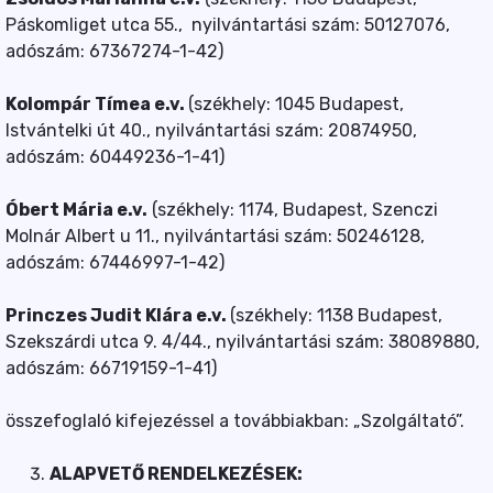
Páskomliget utca 55., nyilvántartási szám: 50127076,
adószám: 67367274-1-42)
Kolompár Tímea e.v.
(székhely: 1045 Budapest,
Istvántelki út 40., nyilvántartási szám: 20874950,
adószám: 60449236-1-41)
Óbert Mária e.v.
(székhely: 1174, Budapest, Szenczi
Molnár Albert u 11., nyilvántartási szám: 50246128,
adószám: 67446997-1-42)
Princzes Judit Klára e.v.
(székhely: 1138 Budapest,
Szekszárdi utca 9. 4/44., nyilvántartási szám: 38089880,
adószám: 66719159-1-41)
összefoglaló kifejezéssel a továbbiakban: „Szolgáltató”.
ALAPVETŐ RENDELKEZÉSEK: