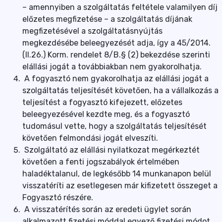
– amennyiben a szolgáltatás feltétele valamilyen díj
előzetes megfizetése – a szolgáltatás díjának
megfizetésével a szolgáltatásnyújtás
megkezdésébe beleegyezését adja, így a 45/2014.
(II.26.) Korm. rendelet 8/B.§ (2) bekezdése szerinti
elállási jogát a továbbiakban nem gyakorolhatja.
A fogyasztó nem gyakorolhatja az elállási jogát a
szolgáltatás teljesítését követően, ha a vállalkozás a
teljesítést a fogyasztó kifejezett, előzetes
beleegyezésével kezdte meg, és a fogyasztó
tudomásul vette, hogy a szolgáltatás teljesítését
követően felmondási jogát elveszíti.
Szolgáltató az elállási nyilatkozat megérkeztét
követően a fenti jogszabályok értelmében
haladéktalanul, de legkésőbb 14 munkanapon belül
visszatéríti az esetlegesen már kifizetett összeget a
Fogyasztó részére.
A visszatérítés során az eredeti ügylet során
alkalmazott fizetési móddal egyező fizetési módot