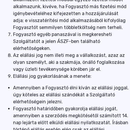
alkalmazunk, kivéve, ha Fogyasztó más fizetési mód
igénybevételéhez kifejezetten a hozzájárulását
adja; e visszatérítési mód alkalmazásából kifolyólag
Fogyasztót semmilyen többletköltség nem terheli.
Fogyasztó egyéb panaszával is megkeresheti
Szolgáltatót a jelen ÁSZF-ben található
elérhetőségeken.
Az elállási jog nem illeti meg a vállalkozást, azaz az
olyan személyt, aki a szakmája, önálló foglalkozása
vagy üzleti tevékenysége körében jár el.
Elállási jog gyakorlásának a menete:
Amennyiben a Fogyasztó élni kíván az elállási joggal,
úgy köteles az elállási szándékát a Szolgáltató
elérhetőségein jelezni.
Fogyasztó határidőben gyakorolja elállási jogát,
amennyiben a szerződés megkötésétől számított 14.
nap lejárta előtt elküldi elállási nyilatkozatát. Írásban
történő elállás esetén elég csak az elállási