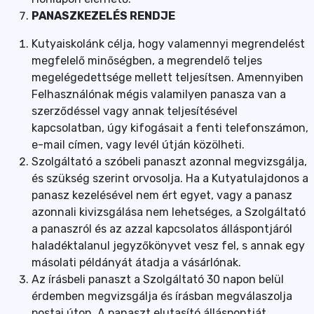
PANASZKEZELÉS RENDJE
Kutyaiskolánk célja, hogy valamennyi megrendelést
megfelelő minőségben, a megrendelő teljes
megelégedettsége mellett teljesítsen. Amennyiben
Felhasználónak mégis valamilyen panasza van a
szerződéssel vagy annak teljesítésével
kapcsolatban, úgy kifogásait a fenti telefonszámon,
e-mail címen, vagy levél útján közölheti.
Szolgáltató a szóbeli panaszt azonnal megvizsgálja,
és szükség szerint orvosolja. Ha a Kutyatulajdonos a
panasz kezelésével nem ért egyet, vagy a panasz
azonnali kivizsgálása nem lehetséges, a Szolgáltató
a panaszról és az azzal kapcsolatos álláspontjáról
haladéktalanul jegyzőkönyvet vesz fel, s annak egy
másolati példányát átadja a vásárlónak.
Az írásbeli panaszt a Szolgáltató 30 napon belül
érdemben megvizsgálja és írásban megválaszolja
postai úton. A panaszt elutasító álláspontját