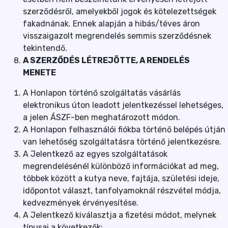
szerződésről, amelyekből jogok és kötelezettségek
fakadnának. Ennek alapján a hibás/téves áron
visszaigazolt megrendelés semmis szerződésnek
tekintendő.
A SZERZŐDÉS LÉTREJÖTTE, A RENDELÉS
MENETE
A Honlapon történő szolgáltatás vásárlás
elektronikus úton leadott jelentkezéssel lehetséges,
a jelen ÁSZF-ben meghatározott módon.
A Honlapon felhasználói fiókba történő belépés útján
van lehetőség szolgáltatásra történő jelentkezésre.
A Jelentkező az egyes szolgáltatások
megrendelésénél különböző információkat ad meg,
többek között a kutya neve, fajtája, születési ideje,
időpontot választ, tanfolyamoknál részvétel módja,
kedvezmények érvényesítése.
A Jelentkező kiválasztja a fizetési módot, melynek
típusai a következők: