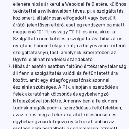
ellenére hibás ár kerül a Weboldal felületére, különös
tekintettel a nyilvánvalóan téves, pl. a szolgáltatás
közismert, általánosan elfogadott vagy becsült
árától jelentősen eltérő, esetleg rendszerhiba miatt
megjelenő “0” Ft-os vagy “1” Ft-os árra, akkor a
Szolgáltató nem köteles a szolgáltatást hibás áron
nyújtani, hanem felajánlhatja a helyes áron történő
szolgáltatásnyújtást, amelynek ismeretében az
Ügyfél elállhat rendelési szándékától.
Hibás ár esetén esetben feltűnő értékaránytalanság
áll fenn a szolgáltatás valódi és feltüntetett ára
között, amit egy átlagfogyasztónak azonnal
észlelnie szükséges. A Ptk. alapján a szerződés a
felek akaratának kölcsönös és egybehangzó
kifejezésével jön létre. Amennyiben a felek nem
tudnak megállapodni a szerződéses feltételekben,
azaz nincs meg a felek akaratát kölcsönösen és
egybehangzóan kifejező nyilatkozat, abban az
esetben nem beszélhetünk érvényesen létrejött