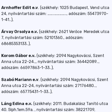
Arnhoffer Edit e.v
. (székhely: 1025 Budapest, Vend utca
24, nyilvántartási szám: ……..………….., adószám: 55473970-
1-41..),
Árvay Orsolya e.v.
(székhely: 2621 Verőce Meredek utca
7, nyilvántartási szám: 52101360., adószám:
68685353133..),
Korom Gábor e.v.
(székhely: 2094 Nagykovácsi, Szent
Anna utca 22-24.,, nyilvántartási szám: 36442089..,
adószám: 66597863-1-33..),
Szabó Mariann e.v
. (székhely: 2094 Nagykovácsi, Szent
Anna utca 22-24, nyilvántartási szám: 27176480..,
adószám: 65775431-1-33..),
Láng Edina
e.v.
(székhely: 2011. Budakalász Tanító utca
40. 5lph.1em.59a. , nyilvántartási szám: 38221709,