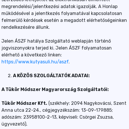
megrendelési/jelentkezési adatok igazolják. A Honlap
működésével a jelentkezés folyamatával kapcsolatosan
felmerülő kérdések esetén a megadott elérhetőségeinken
rendelkezésére állunk.
Jelen ÁSZF hatálya Szolgáltató weblapján történő
jogviszonyokra terjed ki. Jelen ÁSZF folyamatosan
elérhető a következő linken:
https://www.kutyasuli.hu/aszf
.
A KÖZÖS SZOLGÁLTATÓK ADATAI:
A Tükör Módszer Magyarország Szolgáltatói:
Tükör Módszer Kft.
(székhely: 2094 Nagykovácsi, Szent
Anna utca 22-24., cégjegyzékszám: 13-09-179885;
adószám: 23958100-2-13, képviseli: Csörgei Zsuzsa,
ügyvezető),