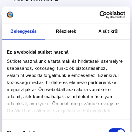
Fizetési módok:
Fizetés készpénzben:
lehetőség van arra, hogy a
Beleegyezés
Részletek
A sütikről
Felhasználó a megrendelés végösszegét a Kutyasuli
helyszínén teljesítse készpénzben a megrendelt
szolgáltatás igénybevételekor.
Ez a weboldal sütiket használ
Bankkártyás fizetés
: a Felhasználó a szolgáltatás
Sütiket használunk a tartalmak és hirdetések személyre
megrendelése során pénzforgalmi
szabásához, közösségi funkciók biztosításához,
szolgáltatókártyás fizetési felületről fizeti meg a
valamint weboldalforgalmunk elemzéséhez. Ezenkívül
szolgáltatás díját Szolgáltató részére.
közösségi média-, hirdető- és elemező partnereinkkel
A fizetendő végösszeg a jelentkezés összesítése és
megosztjuk az Ön weboldalhasználatra vonatkozó
visszaigazoló levél alapján minden költséget
adatait, akik kombinálhatják az adatokat más olyan
tartalmaz. A számlát elektronikus úton továbbítjuk
adatokkal, amelyeket Ön adott meg számukra vagy az
az illetékes Szolgáltató/Kutyaiskola a Jelentkező
Ön által használt más szolgáltatásokból gyűjtöttek.
részére.
Az adatok megadását követően a Felhasználó a
Hozzájárulás
”Jelentkezés” gombra kattintva tudja elküldeni