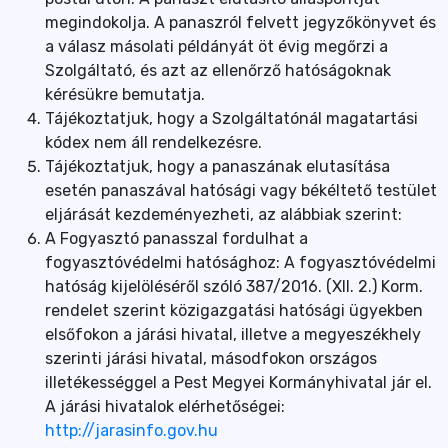
megindokolja. A panaszról felvett jegyzőkönyvet és
a válasz másolati példányát öt évig megőrzi a
Szolgáltató, és azt az ellenőrző hatóságoknak
kérésükre bemutatja.
Tájékoztatjuk, hogy a Szolgáltatónál magatartási
kódex nem áll rendelkezésre.
Tájékoztatjuk, hogy a panaszának elutasítása
esetén panaszával hatósági vagy békéltető testület
eljárását kezdeményezheti, az alábbiak szerint:
A Fogyasztó panasszal fordulhat a
fogyasztóvédelmi hatósághoz: A fogyasztóvédelmi
hatóság kijelöléséről szóló 387/2016. (XII. 2.) Korm.
rendelet szerint közigazgatási hatósági ügyekben
elsőfokon a járási hivatal, illetve a megyeszékhely
szerinti járási hivatal, másodfokon országos
illetékességgel a Pest Megyei Kormányhivatal jár el.
A járási hivatalok elérhetőségei:
http://jarasinfo.gov.hu