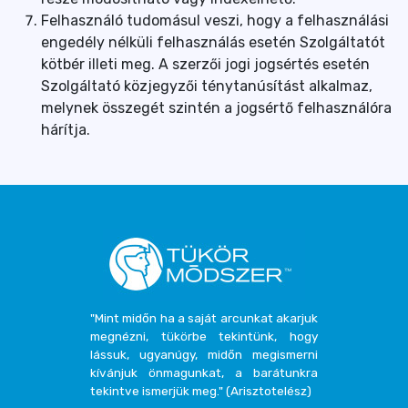
Felhasználó tudomásul veszi, hogy a felhasználási
engedély nélküli felhasználás esetén Szolgáltatót
kötbér illeti meg. A szerzői jogi jogsértés esetén
Szolgáltató közjegyzői ténytanúsítást alkalmaz,
melynek összegét szintén a jogsértő felhasználóra
hárítja.
"Mint midőn ha a saját arcunkat akarjuk
megnézni, tükörbe tekintünk, hogy
lássuk, ugyanúgy, midőn megismerni
kívánjuk önmagunkat, a barátunkra
tekintve ismerjük meg." (Arisztotelész)