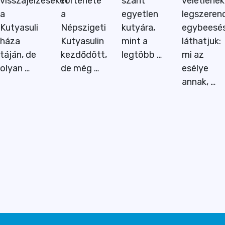
visszajelzéseket
története
szánt
véletlenek
a
a
egyetlen
legszeren
Kutyasuli
Népszigeti
kutyára,
egybeesé
háza
Kutyasulin
mint a
láthatjuk:
táján, de
kezdődött,
legtöbb …
mi az
olyan …
de még …
esélye
annak, …