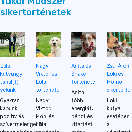
Tükör Módszer
sikertörténetek
Lulu
Nagy
Anita és
Zsu, Áron,
kutya így
Viktor és
Shake
Loki és
tanul(t)
Lola
története
Momo
velünk!
története
sikertörté
Anita
Gyakran
Nagy
több
Loki
kapunk
Viktor,
energiát,
kutya
pozitív és
Móni és
pénzt és
esetében
szívetmelengető
Lola
kitartást
a