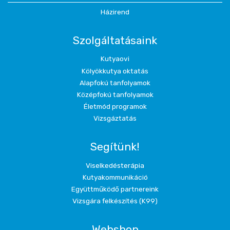
Házirend
Szolgáltatásaink
Kutyaovi
Kölyökkutya oktatás
Alapfokú tanfolyamok
Középfokú tanfolyamok
Életmód programok
Vizsgáztatás
Segítünk!
Viselkedésterápia
Kutyakommunikáció
Együttműködő partnereink
Vizsgára felkészítés (K99)
Webshop