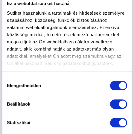
érezzék magukat
Ez a weboldal sütiket használ
szeret kutyájával tartalmas programokon részt
Sütiket használunk a tartalmak és hirdetések személyre
venni
szabásához, közösségi funkciók biztosításához,
valamint weboldalforgalmunk elemzéséhez. Ezenkívül
közösségi média-, hirdető- és elemező partnereinkkel
Vélemények a Tükör
megosztjuk az Ön weboldalhasználatra vonatkozó
adatait, akik kombinálhatják az adatokat más olyan
Módszerről:
adatokkal, amelyeket Ön adott meg számukra vagy az
Ön által használt más szolgáltatásokból gyűjtöttek.
Hozzájárulás
Elengedhetetlen
A kutyám Böbe, négy éves keverék, talált
kiválasztása
kutya, rengeteget tanulok tőle, a kutyákról,
az emberekről, de legfőképp magamról!
Beállítások
Ehhez, és a felhőtlen együttéléshez
elképesztő mennyiségű segítséget,
szakmai tudást, és egy olyan hozzállást
Statisztikai
kaptam a Tükör Módszertől, amiért nem