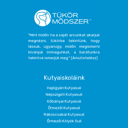
"Mint midőn ha a saját arcunkat akarjuk
megnézni, tükörbe tekintünk, hogy
lássuk, ugyanúgy, midőn megismerni
kívánjuk önmagunkat, a barátunkra
tekintve ismerjük meg." (Arisztotelész)
Kutyaiskoláink
Hajógyári Kutyasuli
Népszigeti Kutyasuli
Kőbányai Kutyasuli
Őrmezői Kutyasuli
Rákoscsabai Kutyasuli
Őrmezői Kölyök Suli