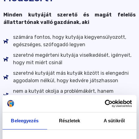
Minden kutyáját szerető és magát felelős
állattartónak valló gazdának, aki
számára fontos, hogy kutyája kiegyensúlyozott,
egészséges, szófogadó legyen
szeretné megérteni kutyája viselkedését, igényeit,
hogy mit miért csinál
szeretné kutyáját más kutyák között is elengedni
aggodalom nélkül, hogy kedvére játszhasson
nem a kutyát okolja a problémákért, hanem
elfogadja, hogy a kutya viselkedése a gazdin múlik
nem szeretné kedvencét kényszerrel (pórázon
rángatva, fenekét lenyomva) tanítani
Beleegyezés
Részletek
A sütikről
az alapvető feladatoknál többet tanítana a
kutyájának, úgy, hogy közben mindketten jól