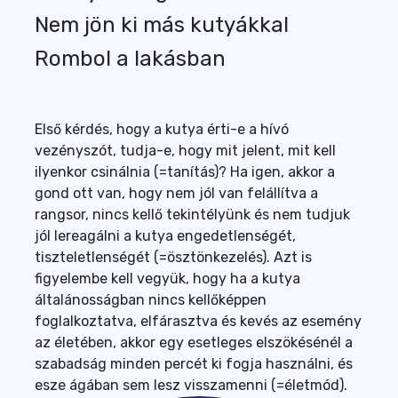
Nem jön ki más kutyákkal
Rombol a lakásban
Első kérdés, hogy a kutya érti-e a hívó
vezényszót, tudja-e, hogy mit jelent, mit kell
ilyenkor csinálnia (=tanítás)? Ha igen, akkor a
gond ott van, hogy nem jól van felállítva a
rangsor, nincs kellő tekintélyünk és nem tudjuk
jól lereagálni a kutya engedetlenségét,
tiszteletlenségét (=ösztönkezelés). Azt is
figyelembe kell vegyük, hogy ha a kutya
általánosságban nincs kellőképpen
foglalkoztatva, elfárasztva és kevés az esemény
az életében, akkor egy esetleges elszökésénél a
szabadság minden percét ki fogja használni, és
esze ágában sem lesz visszamenni (=életmód).