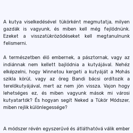
A kutya viselkedésével tükörként megmutatja, milyen
gazdák is vagyunk, és miben kell még fejlődnünk.
Ezeket a visszatükröződéseket kell megtanulnunk
felismerni.
A természetben élő embernek, a pásztornak, vagy az
indiánnak nem kellett bajlódnia a kutyájával. Nehéz
elképzelni, hogy Winnetou kergeti a kutyáját a Mohás
szikla körül, vagy az öreg Bandi bácsi ordítozik a
terelőkutyájával, mert az nem jön vissza. Vajon hogy
lehetséges ez, és miben vagyunk mások mi városi
kutyatartók? És hogyan segít Neked a Tükör Módszer,
miben rejlik különlegessége?
A módszer révén egyszerűvé és átláthatóvá válik ember