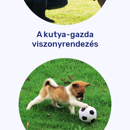
A kutya-gazda
viszonyrendezés