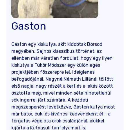
Gaston
Gaston egy kiskutya, akit kidobtak Borsod
megyében. Sajnos klasszikus történet, az
ellenben már váratlan fordulat, hogy egy ilyen
kiskutya a Tükör Módszer egy különleges
projektjében főszerepre lel. Ideiglenes
befogadójánál, Nagyné Németh Lillánál töltött
első napjai nagy részét a kert és a lakás között
osztotta meg, mivel minden séta hihetetlenül
sok ingerrel járt számára. A kezdeti
megszeppenést levetkőzve, Gaston kutya most
már bátor, cuki és kíváncsi kedvencként él – a
forgatás vége óta örök családjánál, akikkel
kijárta a Kutyasuli tanfolyamait is.