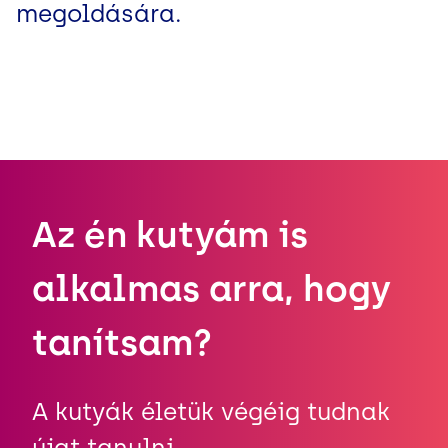
megoldására.
Az én kutyám is
alkalmas arra, hogy
tanítsam?
A kutyák életük végéig tudnak
újat tanulni.