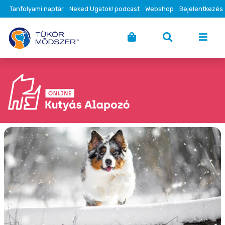
Tanfolyami naptár
Neked Ugatok! podcast
Webshop
Bejelentkezés