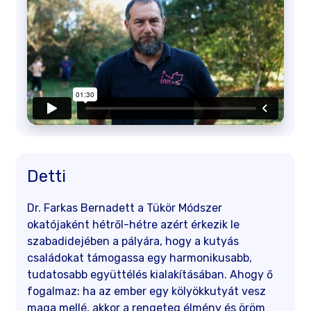
Detti
Dr. Farkas Bernadett a Tükör Módszer
okatójaként hétről-hétre azért érkezik le
szabadidejében a pályára, hogy a kutyás
családokat támogassa egy harmonikusabb,
tudatosabb együttélés kialakításában. Ahogy ő
fogalmaz: ha az ember egy kölyökkutyát vesz
maga mellé, akkor a rengeteg élmény és öröm