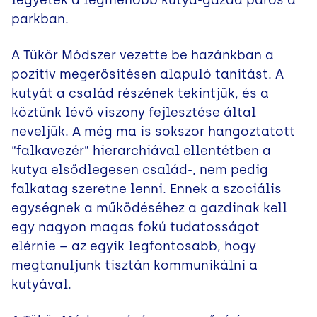
legyetek a legmenőbb kutya-gazda páros a
parkban.
A Tükör Módszer vezette be hazánkban a
pozitív megerősítésen alapuló tanítást. A
kutyát a család részének tekintjük, és a
köztünk lévő viszony fejlesztése által
neveljük. A még ma is sokszor hangoztatott
“falkavezér” hierarchiával ellentétben a
kutya elsődlegesen család-, nem pedig
falkatag szeretne lenni. Ennek a szociális
egységnek a működéséhez a gazdinak kell
egy nagyon magas fokú tudatosságot
elérnie – az egyik legfontosabb, hogy
megtanuljunk tisztán kommunikálni a
kutyával.