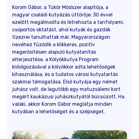
Korom Gábor, a Tükör Módszer alapítója, a
magyar családi kutyázás úttörője: 30 évvel
ezelőtt megálmodta és létrehozta a tanfolyami,
csoportos oktatást, ahol kutyák és gazdák
tízezrei tanulhattak már. Magyarországon
nevéhez fűződik a klikkeres, pozitív
megerősítésen alapuló kutyatanítás
elterjesztése, a Kölyökkutya Program
kidolgozásával a kölyökkor adta lehetőségek
kihasználása, és a tudatos városi kutyatartás
szakmai támogatása. Első kutyája egy német
juhász volt, de legutóbb egy matuzsálemi kort
megért kaukázusi juhászkutyától búcsúzott. Ha
valaki, akkor Korom Gábor meglátja minden
kutyában a lehetőséget és a szépséget.