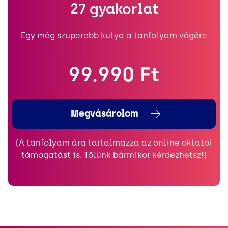
27 gyakorlat
Egy még szuperebb kutya a tanfolyam végére
99.990 Ft
Megvásárolom
(A tanfolyam ára tartalmazza az online oktatói
támogatást is. Tőlünk bármikor kérdezhetsz!)