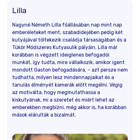
Lilla
Nagyné Németh Lilla főállásában nap mint nap
emberéleteket ment, szabadidejében pedig két
kutyájával töltekezik családja társaságában és a
Tükör Módszeres Kutyasulik pályáin. Lilla már
korábban is végzett ideiglenes befogadói
munkát, így tudta, mire vállalkozik, amikor igent
mondott Gaston befogadására, – azt persze nem
tudhatta, milyen lesz mindennapjaikat és a
tanulás élményét kamerák előtt megélni. Végig
az motiválta, hogy megmutathassa a
kiskutyának, mi a szeretet és miért lehet az
emberekben megbízni, még akkor is, ha korábban
mások elárulták a bizalmát.