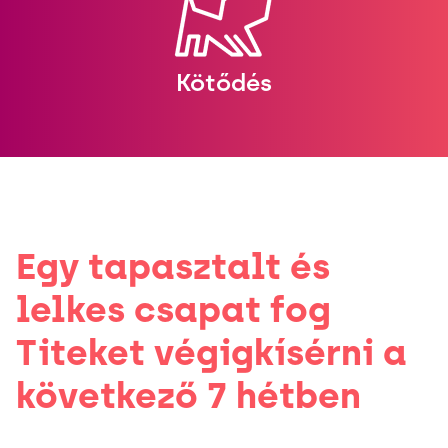
Kötődés
Egy tapasztalt és
lelkes csapat fog
Titeket végigkísérni a
következő 7 hétben