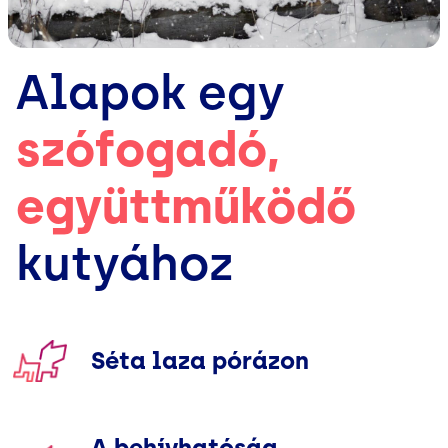
Alapok egy
szófogadó,
együttműködő
kutyához
Séta laza pórázon
A behívhatóság