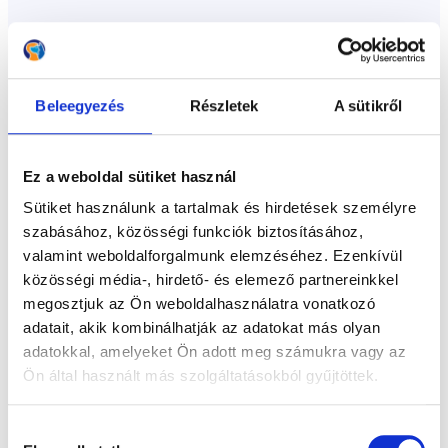
Tükör Módszer Online
Kutyás Alapozó (+
Beleegyezés
Részletek
A sütikről
online segítség
Ez a weboldal sütiket használ
közvetlenül az
Sütiket használunk a tartalmak és hirdetések személyre
szabásához, közösségi funkciók biztosításához,
valamint weboldalforgalmunk elemzéséhez. Ezenkívül
oktatótól)
közösségi média-, hirdető- és elemező partnereinkkel
megosztjuk az Ön weboldalhasználatra vonatkozó
adatait, akik kombinálhatják az adatokat más olyan
99 videóban a 27 legfontosabb
adatokkal, amelyeket Ön adott meg számukra vagy az
Ön által használt más szolgáltatásokból gyűjtöttek.
gyakorlat és a kutyázás elmélete.
40 év kutyás tapasztalata digitális
Hozzájárulás