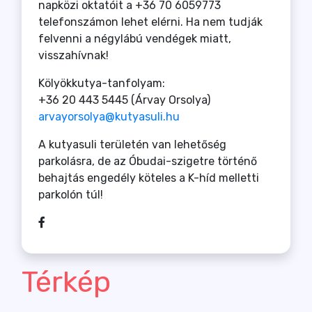
napközi oktatóit a +36 70 6059773
telefonszámon lehet elérni. Ha nem tudják
felvenni a négylábú vendégek miatt,
visszahívnak!
Kölyökkutya-tanfolyam:
+36 20 443 5445 (Árvay Orsolya)
arvayorsolya@kutyasuli.hu
A kutyasuli területén van lehetőség
parkolásra, de az Óbudai-szigetre történő
behajtás engedély köteles a K-híd melletti
parkolón túl!
Térkép