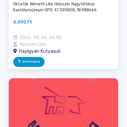
Oktatók: Németh Lilla. Helyszín: Nagytétényi
Kastélymúzeum GPS: 47.390858, 18.988666
6.000 Ft
2026. 08. 06. 06:00
Németh Lilla
Hajógyári Kutyasuli
Információ