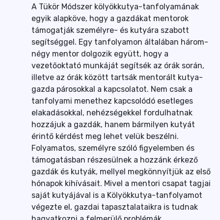
A Tükör Módszer kölyökkutya-tanfolyamának
egyik alapköve, hogy a gazdákat mentorok
támogatják személyre- és kutyára szabott
segítséggel. Egy tanfolyamon általában három-
négy mentor dolgozik együtt, hogy a
vezetőoktató munkáját segítsék az órák során,
illetve az órák között tartsák mentorált kutya-
gazda párosokkal a kapcsolatot. Nem csak a
tanfolyami menethez kapcsolódó esetleges
elakadásokkal, nehézségekkel fordulhatnak
hozzájuk a gazdák, hanem bármilyen kutyát
érintő kérdést meg lehet velük beszélni.
Folyamatos, személyre szóló figyelemben és
támogatásban részesülnek a hozzánk érkező
gazdák és kutyák, mellyel megkönnyítjük az első
hónapok kihívásait. Mivel a mentori csapat tagjai
saját kutyájával is a Kölyökkutya-tanfolyamot
végezte el, gazdai tapasztalataikra is tudnak
hagyatkozni a felmerülő problémák