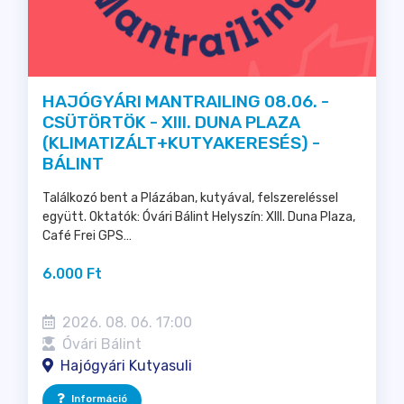
HAJÓGYÁRI MANTRAILING 08.06. -
CSÜTÖRTÖK - XIII. DUNA PLAZA
(KLIMATIZÁLT+KUTYAKERESÉS) -
BÁLINT
Találkozó bent a Plázában, kutyával, felszereléssel
együtt. Oktatók: Óvári Bálint Helyszín: XIII. Duna Plaza,
Café Frei GPS…
6.000 Ft
2026. 08. 06. 17:00
Óvári Bálint
Hajógyári Kutyasuli
Információ