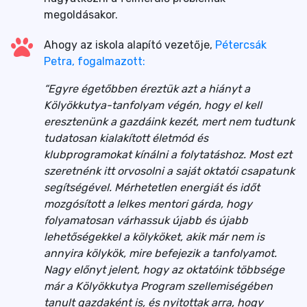
megoldásakor.
Ahogy az iskola alapító vezetője,
Pétercsák
Petra, fogalmazott:
“Egyre égetőbben éreztük azt a hiányt a
Kölyökkutya-tanfolyam végén, hogy el kell
eresztenünk a gazdáink kezét, mert nem tudtunk
tudatosan kialakított életmód és
klubprogramokat kínálni a folytatáshoz. Most ezt
szeretnénk itt orvosolni a saját oktatói csapatunk
segítségével. Mérhetetlen energiát és időt
mozgósított a lelkes mentori gárda, hogy
folyamatosan várhassuk újabb és újabb
lehetőségekkel a kölyköket, akik már nem is
annyira kölykök, mire befejezik a tanfolyamot.
Nagy előnyt jelent, hogy az oktatóink többsége
már a Kölyökkutya Program szellemiségében
tanult gazdaként is, és nyitottak arra, hogy