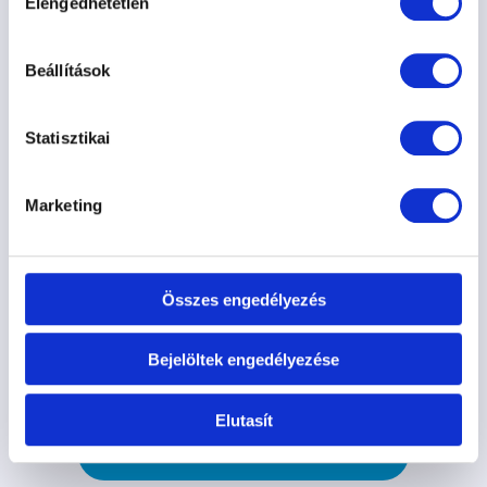
Elengedhetetlen
kiválasztása
Beállítások
KÉZBENTARTÁSI TANFOLYAM 08.30.
Kézbentartási Tanfolyam
Statisztikai
90.000 Ft
Marketing
2026. 08. 30. 13:00
Hajógyári Kutyasuli
Összes engedélyezés
Információ
Jelentkezés
Bejelöltek engedélyezése
Elutasít
Összes Hajógyári szolgáltatás