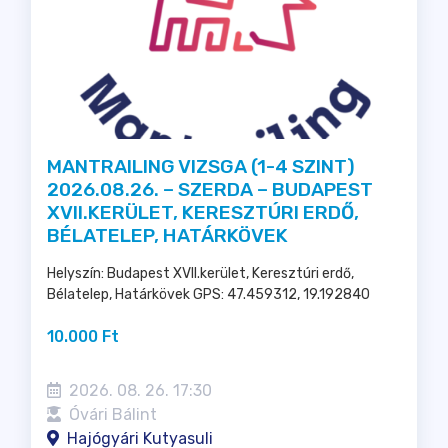
MANTRAILING VIZSGA (1-4 SZINT)
2026.08.26. – SZERDA – BUDAPEST
XVII.KERÜLET, KERESZTÚRI ERDŐ,
BÉLATELEP, HATÁRKÖVEK
Helyszín: Budapest XVII.kerület, Keresztúri erdő,
Bélatelep, Határkövek GPS: 47.459312, 19.192840
10.000 Ft
2026. 08. 26. 17:30
Óvári Bálint
Hajógyári Kutyasuli