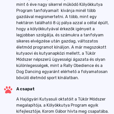
mint 6 éve nagy sikerrel működő Kölyökkutya
Program tanfolyamait kívánja minél több
gazdával megismertetni. A több, mint egy
hektáron található 8 új pálya azzal a céllal épült,
hogy a kölyökkutyával érkezők igényeit a
legjobban szolgálja, és számukra a tanfolyam
sikeres elvégzése után gazdag, változatos
életmód programot kínáljon. A már megszokott
kutyaovi és kutyanapközi mellett, a Tükör
Módszer népszerű ügyességi ágazata és olyan
különlegességek, mint a Rally Obedience és a
Dog Dancing egyaránt elérhető a folyamatosan
bővülő életmód sport kínálatban.
A csapat
A Hajógyári Kutyasuli oktatóit a Tükör Módszer
megalapítója, a Kölyökkutya Program egyik
kifejlesztője, Korom Gábor hívta meg csapatába.