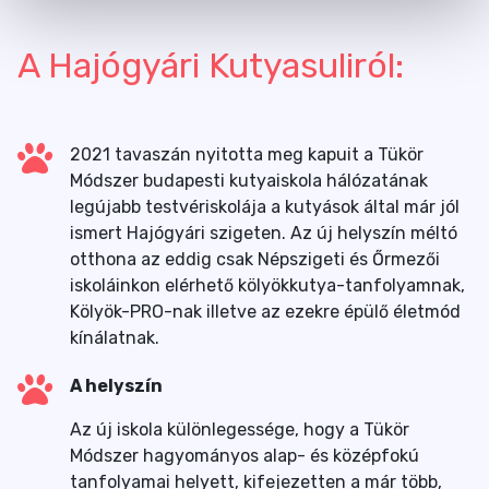
A Hajógyári Kutyasuliról:
2021 tavaszán nyitotta meg kapuit a Tükör
Módszer budapesti kutyaiskola hálózatának
legújabb testvériskolája a kutyások által már jól
ismert Hajógyári szigeten. Az új helyszín méltó
otthona az eddig csak Népszigeti és Őrmezői
iskoláinkon elérhető kölyökkutya-tanfolyamnak,
Kölyök-PRO-nak illetve az ezekre épülő életmód
kínálatnak.
A helyszín
Az új iskola különlegessége, hogy a Tükör
Módszer hagyományos alap- és középfokú
tanfolyamai helyett, kifejezetten a már több,