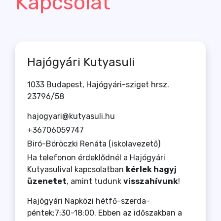
Kapcsolat
Hajógyári Kutyasuli
1033 Budapest, Hajógyári-sziget hrsz.
23796/58
hajogyari@kutyasuli.hu
+36706059747
Biró-Böröczki Renáta (iskolavezető)
Ha telefonon érdeklődnél a Hajógyári
Kutyasulival kapcsolatban
kérlek hagyj
üzenetet
, amint tudunk
visszahívunk
!
Hajógyári Napközi hétfő-szerda-
péntek:7:30-18:00. Ebben az időszakban a