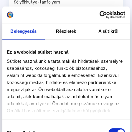
Kölyökkutya-tanfolyam
269.900 Ft
Beleegyezés
Részletek
A sütikről
2026. 08. 30. 08:30
Hajógyári Kutyasuli
Ez a weboldal sütiket használ
Információ
Várólista
Sütiket használunk a tartalmak és hirdetések személyre
szabásához, közösségi funkciók biztosításához,
valamint weboldalforgalmunk elemzéséhez. Ezenkívül
közösségi média-, hirdető- és elemező partnereinkkel
megosztjuk az Ön weboldalhasználatra vonatkozó
adatait, akik kombinálhatják az adatokat más olyan
adatokkal, amelyeket Ön adott meg számukra vagy az
Ön által használt más szolgáltatásokból gyűjtöttek.
Hozzájárulás