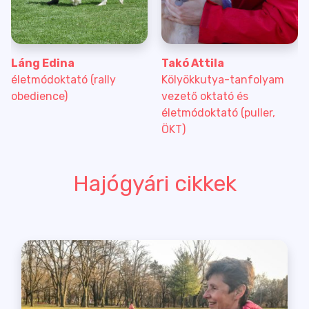
Láng Edina
Takó Attila
életmódoktató (rally
Kölyökkutya-tanfolyam
obedience)
vezető oktató és
életmódoktató (puller,
ÖKT)
Hajógyári cikkek