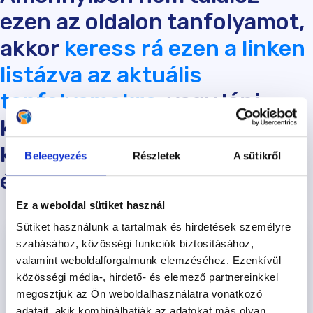
ezen az oldalon tanfolyamot,
akkor
keress rá ezen a linken
listázva az aktuális
tanfolyamokra
, vagy lépj
kapcsolatba az általad
kiválasztott Kutyasulival és
Beleegyezés
Részletek
A sütikről
érdeklődj telefonon!
Ez a weboldal sütiket használ
Sütiket használunk a tartalmak és hirdetések személyre
szabásához, közösségi funkciók biztosításához,
valamint weboldalforgalmunk elemzéséhez. Ezenkívül
közösségi média-, hirdető- és elemező partnereinkkel
megosztjuk az Ön weboldalhasználatra vonatkozó
adatait, akik kombinálhatják az adatokat más olyan