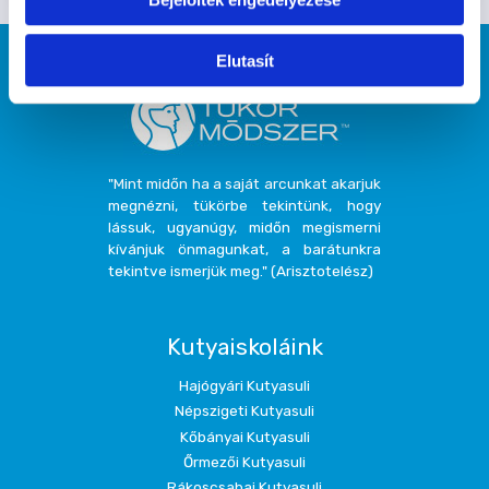
Elutasít
"Mint midőn ha a saját arcunkat akarjuk
megnézni, tükörbe tekintünk, hogy
lássuk, ugyanúgy, midőn megismerni
kívánjuk önmagunkat, a barátunkra
tekintve ismerjük meg." (Arisztotelész)
Kutyaiskoláink
Hajógyári Kutyasuli
Népszigeti Kutyasuli
Kőbányai Kutyasuli
Őrmezői Kutyasuli
Rákoscsabai Kutyasuli