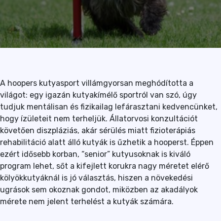
A hoopers kutyasport villámgyorsan meghódította a
világot: egy igazán kutyakímélő sportról van szó, úgy
tudjuk mentálisan és fizikailag lefárasztani kedvencünket,
hogy ízületeit nem terheljük. Állatorvosi konzultációt
követően diszpláziás, akár sérülés miatt fizioterápiás
rehabilitáció alatt álló kutyák is űzhetik a hooperst. Éppen
ezért idősebb korban, “senior” kutyusoknak is kiváló
program lehet, sőt a kifejlett korukra nagy méretet elérő
kölyökkutyáknál is jó választás, hiszen a növekedési
ugrások sem okoznak gondot, miközben az akadályok
mérete nem jelent terhelést a kutyák számára.