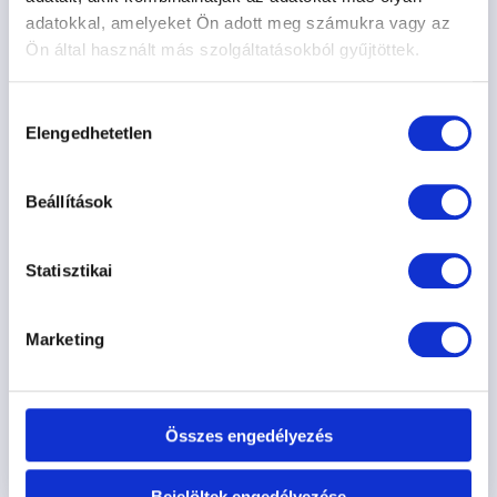
adatokkal, amelyeket Ön adott meg számukra vagy az
Ön által használt más szolgáltatásokból gyűjtöttek.
Hozzájárulás
Elengedhetetlen
kiválasztása
AGILITY ALAPOZÓ TANFOLYAM /
Beállítások
HAJÓGYÁRI 09.03. 17:30
Agility alapozó tanfolyam a Hajógyári Kutyasulin!
Statisztikai
50.000 Ft
Marketing
4 héten át csütörtökön 17:30-tól
Szabó-Vékony Hajnalka
Hajógyári Kutyasuli
Összes engedélyezés
Információ
Jelentkezés
Bejelöltek engedélyezése