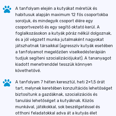
A tanfolyam elején a kutyákat méretük és
habitusuk alapján maximum 12 fős csoportokba
soroljuk, és mindegyik csoport élére egy
csoportvezető és egy segítő oktató kerül. A
foglalkozásokon a kutyák póráz nélkül dolgoznak,
és a jól végzett munka jutalmaként nagyokat
játszhatnak társaikkal (agresszív kutyák esetében
a tanfolyamot megelőzően viselkedésterápián
tudjuk segíteni szocializációjukat). A tananyagot
kiadott menetrenddel tesszük könnyen
követhetővé.
A tanfolyam 7 héten keresztül, heti 2×1,5 órát
tart, melynek keretében konzultációs lehetőséget
biztosítunk a gazdáknak, szocializációs és
tanulási lehetőséget a kutyáknak. Közös
munkával, játékokkal, sok beszélgetéssel és
otthoni feladatokkal adva át a kutyás élet