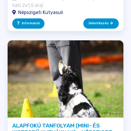
heti 2x1,5 óra)
Népszigeti Kutyasuli
Információ
Jelentkezés
ALAPFOKÚ TANFOLYAM (MINI- ÉS