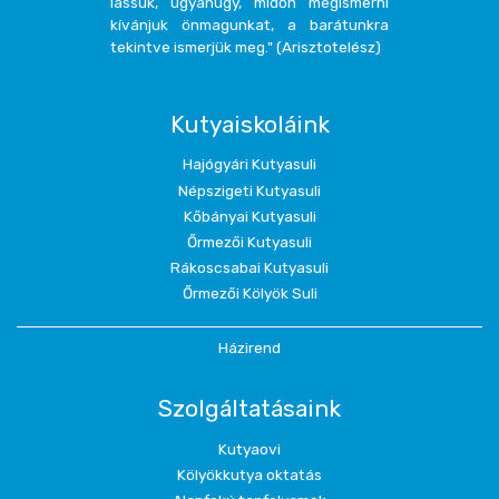
lássuk, ugyanúgy, midőn megismerni
kívánjuk önmagunkat, a barátunkra
tekintve ismerjük meg." (Arisztotelész)
Kutyaiskoláink
Hajógyári Kutyasuli
Népszigeti Kutyasuli
Kőbányai Kutyasuli
Őrmezői Kutyasuli
Rákoscsabai Kutyasuli
Őrmezői Kölyök Suli
Házirend
Szolgáltatásaink
Kutyaovi
Kölyökkutya oktatás