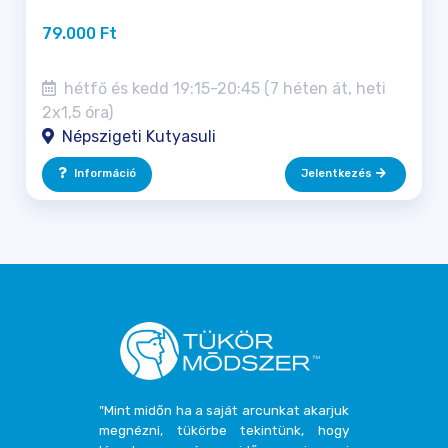
79.000 Ft
hétfő és kedd 19:15-20:45 (7 héten át, heti
2x1,5 óra)
Népszigeti Kutyasuli
Információ
Jelentkezés
"Mint midőn ha a saját arcunkat akarjuk
megnézni, tükörbe tekintünk, hogy