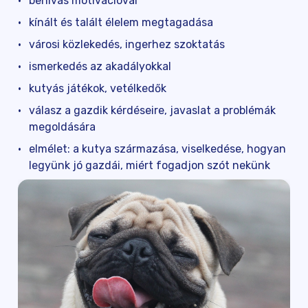
behívás motivációval
kínált és talált élelem megtagadása
városi közlekedés, ingerhez szoktatás
ismerkedés az akadályokkal
kutyás játékok, vetélkedők
válasz a gazdik kérdéseire, javaslat a problémák
megoldására
elmélet: a kutya származása, viselkedése, hogyan
legyünk jó gazdái, miért fogadjon szót nekünk