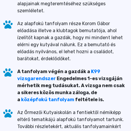
alapjainak megteremtéséhez szükséges
szemléletet.
Az alapfokú tanfolyam része Korom Gábor
előadása illetve a klubtagok bemutatója, ahol
ízelítőt kapnak a gazdák, hogy mi mindent lehet
elérni egy kutyával nálunk. Ez a bemutató és
előadás nyilvános, el lehet hozni a családot,
barátokat, érdeklődőket.
A tanfolyam végén a gazdák a
K99
vizsgarendszer
Engedelmes 1-es vizsgáján
mérhetik meg tudásukat. A vizsga nem csak
a sikeres közös munka záloga, de
a
középfokú tanfolyam
feltétele is.
Az Őrmezői Kutyaiskolán a fentiektől némiképp
eltérő tematikájú alapfokú tanfolyamot tartunk.
További részletekért, aktuális tanfolyamainkért