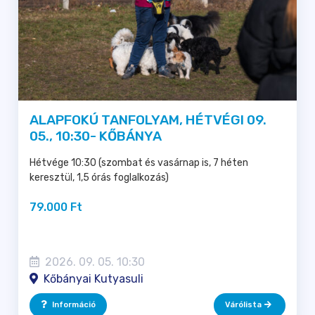
ALAPFOKÚ TANFOLYAM, HÉTVÉGI 09.
05., 10:30- KŐBÁNYA
Hétvége 10:30 (szombat és vasárnap is, 7 héten
keresztül, 1,5 órás foglalkozás)
79.000 Ft
2026. 09. 05. 10:30
Kőbányai Kutyasuli
Információ
Várólista