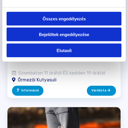
ALAPFOKÚ TANFOLYAM - ŐRMEZŐ
Összes engedélyezés
2026.09.05. 11 ÓRA
Az eltérő tanfolyami modell lényege, hogy nagyobb
Bejelöltek engedélyezése
személyes figyelem jusson a gazdákra.
89.000 Ft
Elutasít
Szombaton 11 órától ÉS kedden 19 órától
Őrmezői Kutyasuli
Információ
Várólista