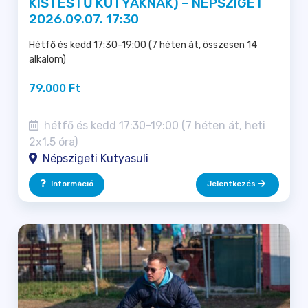
KISTESTŰ KUTYÁKNAK) – NÉPSZIGET
2026.09.07. 17:30
Hétfő és kedd 17:30-19:00 (7 héten át, összesen 14
alkalom)
79.000 Ft
hétfő és kedd 17:30-19:00 (7 héten át, heti
2x1,5 óra)
Népszigeti Kutyasuli
Információ
Jelentkezés