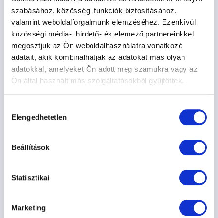
79.000 Ft
szabásához, közösségi funkciók biztosításához,
valamint weboldalforgalmunk elemzéséhez. Ezenkívül
közösségi média-, hirdető- és elemező partnereinkkel
2026. 09. 05. 11:00
megosztjuk az Ön weboldalhasználatra vonatkozó
Rákoscsabai Kutyasuli
adatait, akik kombinálhatják az adatokat más olyan
adatokkal, amelyeket Ön adott meg számukra vagy az
Információ
Várólista
Ön által használt más szolgáltatásokból gyűjtöttek.
Hozzájárulás
Elengedhetetlen
kiválasztása
Beállítások
Statisztikai
Marketing