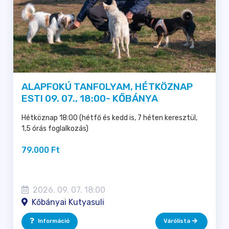
ALAPFOKÚ TANFOLYAM, HÉTKÖZNAP
ESTI 09. 07., 18:00- KŐBÁNYA
Hétköznap 18:00 (hétfő és kedd is, 7 héten keresztül,
1,5 órás foglalkozás)
79.000 Ft
2026. 09. 07. 18:00
Kőbányai Kutyasuli
Információ
Várólista