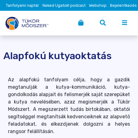
Tanfolyami naptár
Neked Ugatok! podcast
Webshop
Bejelentkezés
Alapfokú kutyaoktatás
Az alapfokú tanfolyam célja, hogy a gazdik
megtanulják a kutya-kommunikáció, kutya-
gondolkodás alapjait és felismerjék saját szerepüket
a kutya nevelésében, azaz megismerjék a Tükör
Módszert. A megszerzett tudás birtokában, oktatói
segítséggel megtanítsák kedvenceiknek az alapvető
feladatokat, és elkezdjenek dolgozni a helyes
rangsor felállításán.