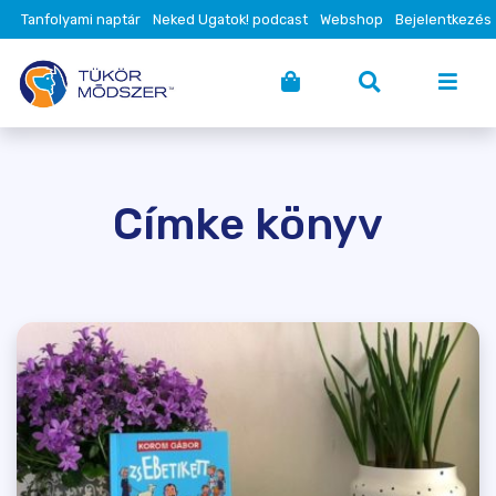
Tanfolyami naptár
Neked Ugatok! podcast
Webshop
Bejelentkezés
Címke könyv