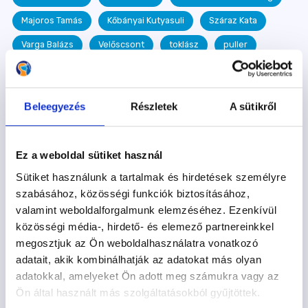
Majoros Tamás
Kőbányai Kutyasuli
Száraz Kata
Varga Balázs
Velőscsont
toklász
puller
Dancsó Ágnes
Takó Attila
hőség
Sáfrány Annamária
terelés
Kiss Barbara
Beleegyezés
Részletek
A sütikről
vasadi Terelőkutya Oktatóközpont
Kutyastrand
Gálffy Botond
szobatisztaság
Szotyi
Ez a weboldal sütiket használ
kutyás könyv
Ramen
kutyaovi
Szurdi Tamás
Sütiket használunk a tartalmak és hirdetések személyre
egészség
kullancs
megelőzés
betegség
szabásához, közösségi funkciók biztosításához,
valamint weboldalforgalmunk elemzéséhez. Ezenkívül
egészséges étrend
Frida
epilepszia
közösségi média-, hirdető- és elemező partnereinkkel
táplálkozás
játék
Királyfai Zsu
fogadj örökbe
megosztjuk az Ön weboldalhasználatra vonatkozó
adatait, akik kombinálhatják az adatokat más olyan
egészségügyi kisokos
dog dancing
Hazafi Dorka
adatokkal, amelyeket Ön adott meg számukra vagy az
Kelecsényi Detti
szenior
agility
mantrailing
Ön által használt más szolgáltatásokból gyűjtöttek.