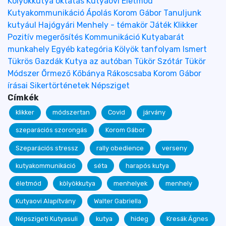
Kölyökkutya oktatás
Kutyaovi
Életmód
Kutyakommunikáció
Ápolás
Korom Gábor
Tanuljunk
kutyául
Hajógyári
Menhely - témakör
Játék
Klikker
Pozitív megerősítés
Kommunikáció
Kutyabarát
munkahely
Egyéb kategória
Kölyök tanfolyam
Ismert
Tükrös Gazdák
Kutya az autóban
Tükör Szótár
Tükör
Módszer
Őrmező
Kőbánya
Rákoscsaba
Korom Gábor
írásai
Sikertörténetek
Népsziget
Címkék
klikker
módszertan
Covid
járvány
szeparációs szorongás
Korom Gábor
Szeparációs stressz
rally obedience
verseny
kutyakommunikáció
séta
harapós kutya
életmód
kölyökkutya
menhelyek
menhely
Kutyaovi Alapítvány
Walter Gabriella
Népszigeti Kutyasuli
kutya
hideg
Kresák Ágnes