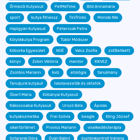
Őrmezői Kutyasuli
PetMeTime
Bild Annamária
sport
kutya fitnessz
TiniTricks
Monoki Niki
Hajógyári Kutyasuli
Pétercsák Petra
Kölyökkutya Program
Tükör Módszer
Kóborka Egyesület
NOÉ
Valcz Zsófia
zsEBetikett
könyv
Zobin Viktória
mentor
KIKVEZ
Zsoldos Mariann
kvíz
etológia
tanulmány
Tanuljunk kutyául!
Iskolavezetők és oktatók
Óbert Mária
Köbányai Kutyasuli
Rákoscsabai Kutyasuli
Urszó Béla
Ápolás
kutyakozmetika
Frei Szilvia
beagle
Kling József
sikertörténet
Provics Mariann
viselkedésterápia
Sztarenki Dóra
Óvári Bálint
ösztönkontroll tréning