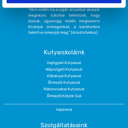
"Mint midőn ha a saját arcunkat akarjuk
megnézni, tükörbe tekintünk, hogy
lássuk, ugyanúgy, midőn megismerni
kívánjuk önmagunkat, a barátunkra
tekintve ismerjük meg." (Arisztotelész)
Kutyaiskoláink
Hajógyári Kutyasuli
Népszigeti Kutyasuli
Kőbányai Kutyasuli
Őrmezői Kutyasuli
Rákoscsabai Kutyasuli
Őrmezői Kölyök Suli
Házirend
Szolgáltatásaink