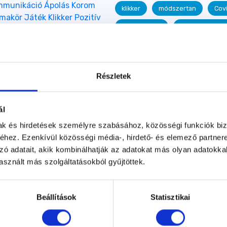
mmunikáció
Ápolás
Korom
klikker
módszertan
Cov
émakör
Játék
Klikker
Pozitív
Korom Gábor
Szeparációs st
ely
Egyéb kategória
Kölyök
ban
Tükör Szótár
Tükör
kutyakommunikáció
séta
or írásai
Sikertörténetek
menhelyek
menhely
Ku
Részletek
Népszigeti Kutyasuli
kutya
PetMeTime
Bild Annamária
ál
Monoki Niki
Hajógyári Kutyasu
mak és hirdetések személyre szabásához, közösségi funkciók biz
Tükör Módszer
Kóborka Egye
hez. Ezenkívül közösségi média-, hirdető- és elemező partner
zó adatait, akik kombinálhatják az adatokat más olyan adatokka
könyv
Zobin Viktória
me
sznált más szolgáltatásokból gyűjtöttek.
etológia
tanulmány
Tan
Óbert Mária
Köbányai Kutyasu
Beállítások
Statisztikai
Ápolás
kutyakozmetika
sikertörténet
Provics Marian