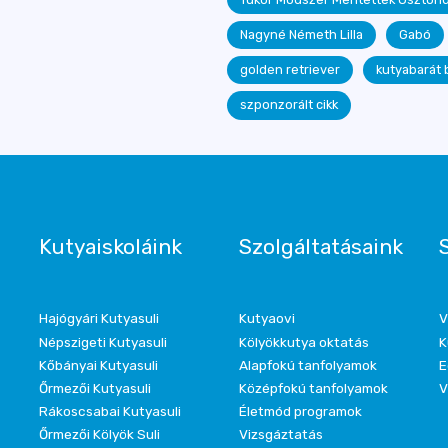
Nagyné Németh Lilla
Gabó
golden retriever
kutyabarát 
szponzorált cikk
Kutyaiskoláink
Szolgáltatásaink
Hajógyári Kutyasuli
Kutyaovi
V
Népszigeti Kutyasuli
Kölyökkutya oktatás
K
Kőbányai Kutyasuli
Alapfokú tanfolyamok
E
Őrmezői Kutyasuli
Középfokú tanfolyamok
V
Rákoscsabai Kutyasuli
Életmód programok
Őrmezői Kölyök Suli
Vizsgáztatás