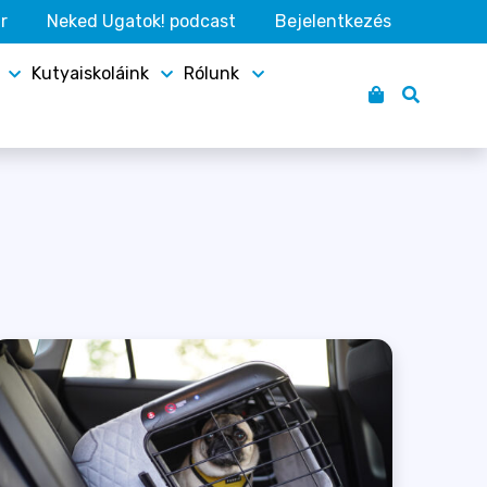
r
Neked Ugatok! podcast
Bejelentkezés
Kutyaiskoláink
Rólunk