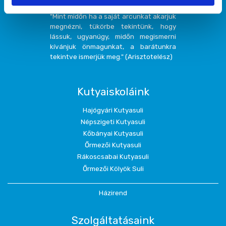
"Mint midőn ha a saját arcunkat akarjuk
megnézni, tükörbe tekintünk, hogy
lássuk, ugyanúgy, midőn megismerni
kívánjuk önmagunkat, a barátunkra
tekintve ismerjük meg." (Arisztotelész)
Kutyaiskoláink
Hajógyári Kutyasuli
Népszigeti Kutyasuli
Kőbányai Kutyasuli
Őrmezői Kutyasuli
Rákoscsabai Kutyasuli
Őrmezői Kölyök Suli
Házirend
Szolgáltatásaink