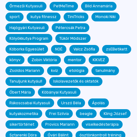
Őrmezői Kutyasuli
PetMeTime
Bild Annamária
sport
kutya fitnessz
TiniTricks
Monoki Niki
Hajógyári Kutyasuli
Pétercsák Petra
Kölyökkutya Program
Tükör Módszer
Kóborka Egyesület
NOÉ
Valcz Zsófia
zsEBetikett
könyv
Zobin Viktória
mentor
KIKVEZ
Zsoldos Mariann
kvíz
etológia
tanulmány
Tanuljunk kutyául!
Iskolavezetők és oktatók
Óbert Mária
Köbányai Kutyasuli
Rákoscsabai Kutyasuli
Urszó Béla
Ápolás
kutyakozmetika
Frei Szilvia
beagle
Kling József
sikertörténet
Provics Mariann
viselkedésterápia
Sztarenki Dóra
Óvári Bálint
ösztönkontroll tréning