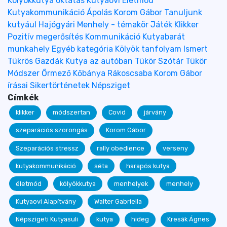
Kölyökkutya oktatás
Kutyaovi
Életmód
Kutyakommunikáció
Ápolás
Korom Gábor
Tanuljunk
kutyául
Hajógyári
Menhely - témakör
Játék
Klikker
Pozitív megerősítés
Kommunikáció
Kutyabarát
munkahely
Egyéb kategória
Kölyök tanfolyam
Ismert
Tükrös Gazdák
Kutya az autóban
Tükör Szótár
Tükör
Módszer
Őrmező
Kőbánya
Rákoscsaba
Korom Gábor
írásai
Sikertörténetek
Népsziget
Címkék
klikker
módszertan
Covid
járvány
szeparációs szorongás
Korom Gábor
Szeparációs stressz
rally obedience
verseny
kutyakommunikáció
séta
harapós kutya
életmód
kölyökkutya
menhelyek
menhely
Kutyaovi Alapítvány
Walter Gabriella
Népszigeti Kutyasuli
kutya
hideg
Kresák Ágnes