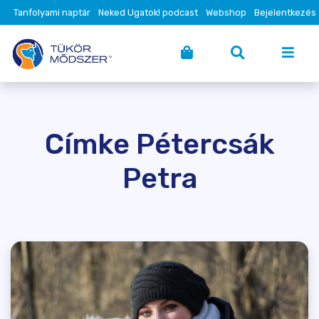
Tanfolyami naptár
Neked Ugatok! podcast
Webshop
Bejelentkezés
Címke Pétercsák
Petra