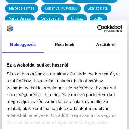
Majoros Tamás
Kőbányai Kutyasuli
Száraz Kata
Varga Balázs
Velőscsont
toklász
puller
Dancsó Ágnes
Takó Attila
hőség
Sáfrány Annamária
terelés
Kiss Barbara
Beleegyezés
Részletek
A sütikről
vasadi Terelőkutya Oktatóközpont
Kutyastrand
Gálffy Botond
szobatisztaság
Szotyi
Ez a weboldal sütiket használ
kutyás könyv
Ramen
kutyaovi
Szurdi Tamás
Sütiket használunk a tartalmak és hirdetések személyre
egészség
kullancs
megelőzés
betegség
szabásához, közösségi funkciók biztosításához,
valamint weboldalforgalmunk elemzéséhez. Ezenkívül
egészséges étrend
Frida
epilepszia
közösségi média-, hirdető- és elemező partnereinkkel
táplálkozás
játék
Királyfai Zsu
fogadj örökbe
megosztjuk az Ön weboldalhasználatra vonatkozó
adatait, akik kombinálhatják az adatokat más olyan
egészségügyi kisokos
dog dancing
Hazafi Dorka
adatokkal, amelyeket Ön adott meg számukra vagy az
Kelecsényi Detti
szenior
agility
mantrailing
Ön által használt más szolgáltatásokból gyűjtöttek.