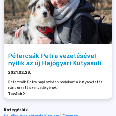
Pétercsák Petra vezetésével
nyílik az új Hajógyári Kutyasuli
2021.02.28.
Pétercsák Petra napi szinten hódolhat a kutyaoktatás
iránt érzett szenvedélyének.
Tovább
Kategóriák