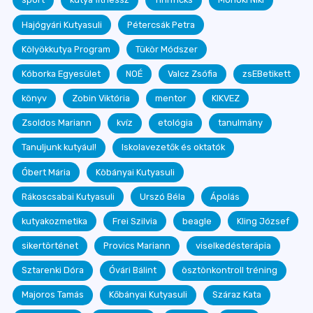
Hajógyári Kutyasuli
Pétercsák Petra
Kölyökkutya Program
Tükör Módszer
Kóborka Egyesület
NOÉ
Valcz Zsófia
zsEBetikett
könyv
Zobin Viktória
mentor
KIKVEZ
Zsoldos Mariann
kvíz
etológia
tanulmány
Tanuljunk kutyául!
Iskolavezetők és oktatók
Óbert Mária
Köbányai Kutyasuli
Rákoscsabai Kutyasuli
Urszó Béla
Ápolás
kutyakozmetika
Frei Szilvia
beagle
Kling József
sikertörténet
Provics Mariann
viselkedésterápia
Sztarenki Dóra
Óvári Bálint
ösztönkontroll tréning
Majoros Tamás
Kőbányai Kutyasuli
Száraz Kata