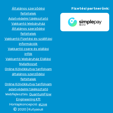
Általános szerződési
Fizetési partnerünk:
feltételek
Adatvédelmi tájékoztató
Vakkantó Webáruház
Általános szerződési
feltételek
Vakkantó Fizetési és szállítási
információk
Vakkantó csere és elállási
infók
Vakkantó Webáruház Elállási
Nyilatkozat
Online Kölyökkutya tanfolyam
általános szerződési
feltételek
Online Kölyökkutya tanfolyam
adatvédelmi tájékoztató
Webfejlesztés:
QuantumFlow
Engineering Kft
Honlapkoncepció:
eLive
2020 | Kutyasuli