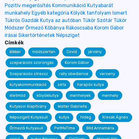
Pozitív megerősítés
Kommunikáció
Kutyabarát
munkahely
Egyéb kategória
Kölyök tanfolyam
Ismert
Tükrös Gazdák
Kutya az autóban
Tükör Szótár
Tükör
Módszer
Őrmező
Kőbánya
Rákoscsaba
Korom Gábor
írásai
Sikertörténetek
Népsziget
Címkék
klikker
módszertan
Covid
járvány
szeparációs szorongás
Korom Gábor
Szeparációs stressz
rally obedience
verseny
kutyakommunikáció
séta
harapós kutya
életmód
kölyökkutya
menhelyek
menhely
Kutyaovi Alapítvány
Walter Gabriella
Népszigeti Kutyasuli
kutya
hideg
Kresák Ágnes
Őrmezői Kutyasuli
PetMeTime
Bild Annamária
sport
kutya fitnessz
TiniTricks
Monoki Niki