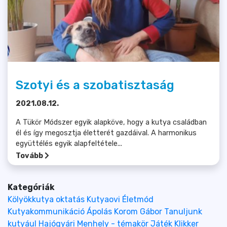
Szotyi és a szobatisztaság
2021.08.12.
A Tükör Módszer egyik alapköve, hogy a kutya családban
él és így megosztja életterét gazdáival. A harmonikus
együttélés egyik alapfeltétele...
Tovább
Kategóriák
Kölyökkutya oktatás
Kutyaovi
Életmód
Kutyakommunikáció
Ápolás
Korom Gábor
Tanuljunk
kutyául
Hajógyári
Menhely - témakör
Játék
Klikker