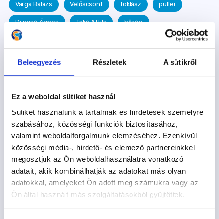
Varga Balázs
Velőscsont
toklász
puller
Dancsó Ágnes
Takó Attila
hőség
Sáfrány Annamária
terelés
Kiss Barbara
vasadi Terelőkutya Oktatóközpont
Kutyastrand
Beleegyezés
Részletek
A sütikről
Gálffy Botond
szobatisztaság
Szotyi
kutyás könyv
Ramen
kutyaovi
Szurdi Tamás
Ez a weboldal sütiket használ
egészség
kullancs
megelőzés
betegség
Sütiket használunk a tartalmak és hirdetések személyre
szabásához, közösségi funkciók biztosításához,
egészséges étrend
Frida
epilepszia
valamint weboldalforgalmunk elemzéséhez. Ezenkívül
táplálkozás
játék
Királyfai Zsu
fogadj örökbe
közösségi média-, hirdető- és elemező partnereinkkel
megosztjuk az Ön weboldalhasználatra vonatkozó
egészségügyi kisokos
dog dancing
Hazafi Dorka
adatait, akik kombinálhatják az adatokat más olyan
Kelecsényi Detti
szenior
agility
mantrailing
adatokkal, amelyeket Ön adott meg számukra vagy az
Janotyik Éva
Nagy Balázs
Kolompár Tímea
Ön által használt más szolgáltatásokból gyűjtöttek.
Kutyanyelv
Ebtestbeszéd
junior
segítőkutya