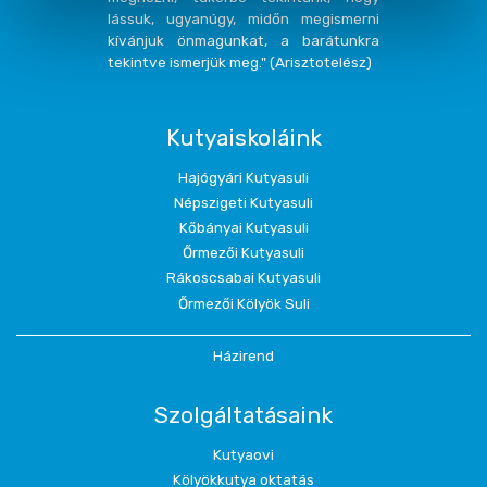
lássuk, ugyanúgy, midőn megismerni
kívánjuk önmagunkat, a barátunkra
tekintve ismerjük meg." (Arisztotelész)
Kutyaiskoláink
Hajógyári Kutyasuli
Népszigeti Kutyasuli
Kőbányai Kutyasuli
Őrmezői Kutyasuli
Rákoscsabai Kutyasuli
Őrmezői Kölyök Suli
Házirend
Szolgáltatásaink
Kutyaovi
Kölyökkutya oktatás