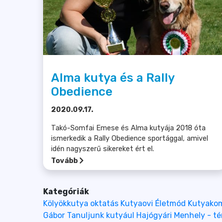
Alma kutya és a Rally
Obedience
2020.09.17.
Takó-Somfai Emese és Alma kutyája 2018 óta
ismerkedik a Rally Obedience sportággal, amivel
idén nagyszerű sikereket ért el.
Tovább
Kategóriák
Kölyökkutya oktatás
Kutyaovi
Életmód
Kutyako
Gábor
Tanuljunk kutyául
Hajógyári
Menhely - t