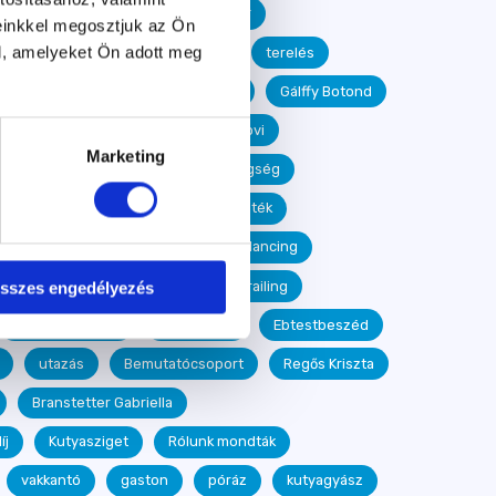
Velőscsont
toklász
puller
einkkel megosztjuk az Ön
l, amelyeket Ön adott meg
hőség
Sáfrány Annamária
terelés
tya Oktatóközpont
Kutyastrand
Gálffy Botond
kutyás könyv
Ramen
kutyaovi
Marketing
kullancs
megelőzés
betegség
epilepszia
táplálkozás
játék
egészségügyi kisokos
dog dancing
i
szenior
agility
mantrailing
sszes engedélyezés
Kolompár Tímea
Kutyanyelv
Ebtestbeszéd
utazás
Bemutatócsoport
Regős Kriszta
Branstetter Gabriella
íj
Kutyasziget
Rólunk mondták
vakkantó
gaston
póráz
kutyagyász