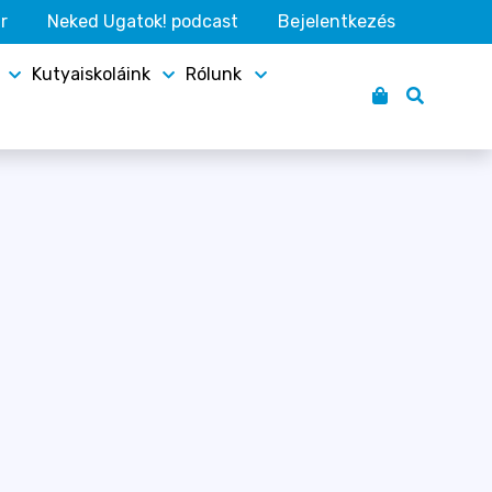
r
Neked Ugatok! podcast
Bejelentkezés
Kutyaiskoláink
Rólunk