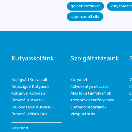
golden retriever
kutyabarát 
szponzorált cikk
Kutyaiskoláink
Szolgáltatásaink
Hajógyári Kutyasuli
Kutyaovi
V
Népszigeti Kutyasuli
Kölyökkutya oktatás
K
Kőbányai Kutyasuli
Alapfokú tanfolyamok
E
Őrmezői Kutyasuli
Középfokú tanfolyamok
V
Rákoscsabai Kutyasuli
Életmód programok
Őrmezői Kölyök Suli
Vizsgáztatás
Házirend