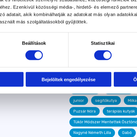
Száraz Kata
Varga Balázs
hez. Ezenkívül közösségi média-, hirdető- és elemező partner
zó adatait, akik kombinálhatják az adatokat más olyan adatokka
Dancsó Ágnes
Takó Attila
sznált más szolgáltatásokból gyűjtöttek.
Kiss Barbara
vasadi Terelőku
szobatisztaság
Szotyi
Beállítások
Statisztikai
Szurdi Tamás
egészség
egészséges étrend
Frida
Királyfai Zsu
fogadj örökbe
Hazafi Dorka
Kelecsényi Dett
Bejelöltek engedélyezése
Ö
Janotyik Éva
Nagy Balázs
junior
segítőkutya
Milka
Puzsár Nóra
terápiás kutyák
Tükör Módszer Mentettek Ösztönd
Nagyné Németh Lilla
Gabó