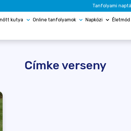
Tanfolyami naptá
lnőtt kutya
Online tanfolyamok
Napközi
Életmód
Címke verseny