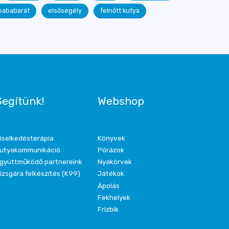
bababarát
elsősegély
felnőtt kutya
Segítünk!
Webshop
iselkedésterápia
Könyvek
utyakommunikáció
Pórázok
gyüttműködő partnereink
Nyakörvek
izsgára felkészítés (K99)
Játékok
Ápolás
Fekhelyek
Frizbik