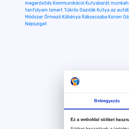
megerősítés
Kommunikáció
Kutyabarát munkah
tanfolyam
Ismert Tükrös Gazdák
Kutya az autó
Módszer
Őrmező
Kőbánya
Rákoscsaba
Korom Gáb
Népsziget
Beleegyezés
Ez a weboldal sütiket haszn
Sütiket használunk a tartal