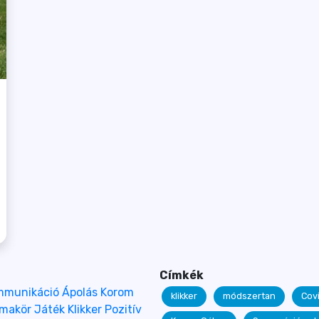
Címkék
mmunikáció
Ápolás
Korom
klikker
módszertan
Cov
émakör
Játék
Klikker
Pozitív