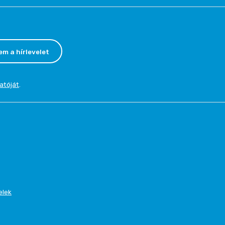
em a hírlevelet
atóját
.
elek