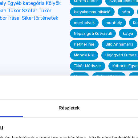
Korom Gábor
Szeparációs st
ely
Egyéb kategória
Kölyök
ban
Tükör Szótár
Tükör
kutyakommunikáció
séta
or írásai
Sikertörténetek
menhelyek
menhely
Ku
Népszigeti Kutyasuli
kutya
PetMeTime
Bild Annamária
Monoki Niki
Hajógyári Kutyasu
Tükör Módszer
Kóborka Egye
könyv
Zobin Viktória
me
etológia
tanulmány
Tan
Óbert Mária
Köbányai Kutyasu
Részletek
Ápolás
kutyakozmetika
sikertörténet
Provics Marian
ál
Óvári Bálint
ösztönkontroll t
mak és hirdetések személyre szabásához, közösségi funkciók biz