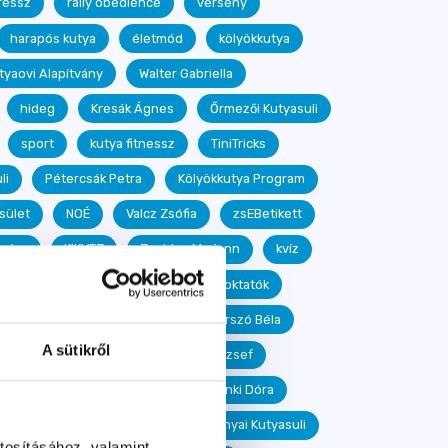
ressz
rally obedience
verseny
harapós kutya
életmód
kölyökkutya
tyaovi Alapítvány
Walter Gabriella
hideg
Kresák Ágnes
Őrmezői Kutyasuli
sport
kutya fitnessz
TiniTricks
li
Pétercsák Petra
Kölyökkutya Program
sület
NOÉ
Valcz Zsófia
zsEBetikett
ntor
KIKVEZ
Zsoldos Mariann
kvíz
uljunk kutyául!
Iskolavezetők és oktatók
li
Rákoscsabai Kutyasuli
Urszó Béla
A sütikről
Frei Szilvia
beagle
Kling József
n
viselkedésterápia
Sztarenki Dóra
réning
Majoros Tamás
Kőbányai Kutyasuli
tosításához, valamint