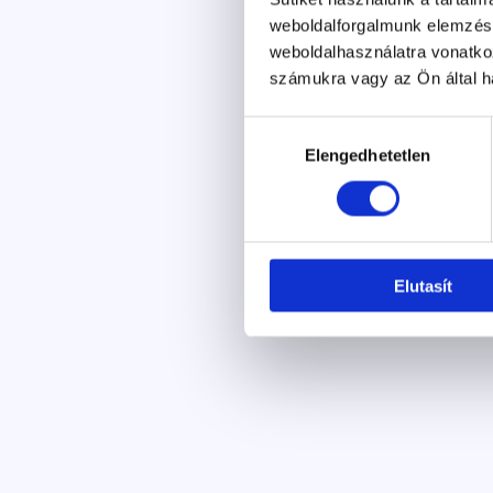
weboldalforgalmunk elemzésé
weboldalhasználatra vonatko
számukra vagy az Ön által ha
Hozzájárulás
Elengedhetetlen
kiválasztása
Elutasít