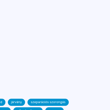
id
járvány
szeparációs szorongás