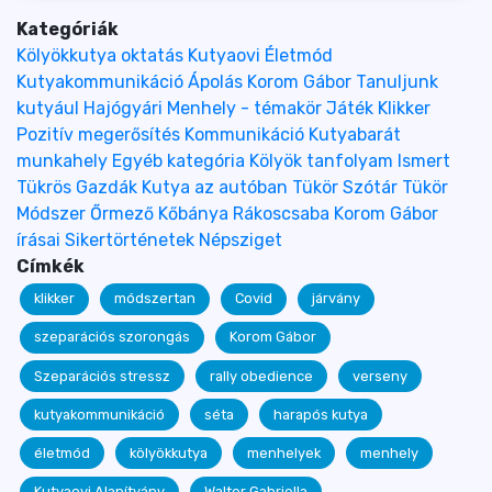
Kategóriák
Kölyökkutya oktatás
Kutyaovi
Életmód
Kutyakommunikáció
Ápolás
Korom Gábor
Tanuljunk
kutyául
Hajógyári
Menhely - témakör
Játék
Klikker
Pozitív megerősítés
Kommunikáció
Kutyabarát
munkahely
Egyéb kategória
Kölyök tanfolyam
Ismert
Tükrös Gazdák
Kutya az autóban
Tükör Szótár
Tükör
Módszer
Őrmező
Kőbánya
Rákoscsaba
Korom Gábor
írásai
Sikertörténetek
Népsziget
Címkék
klikker
módszertan
Covid
járvány
szeparációs szorongás
Korom Gábor
Szeparációs stressz
rally obedience
verseny
kutyakommunikáció
séta
harapós kutya
életmód
kölyökkutya
menhelyek
menhely
Kutyaovi Alapítvány
Walter Gabriella