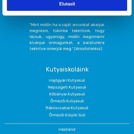
Elutasít
"Mint midőn ha a saját arcunkat akarjuk
megnézni, tükörbe tekintünk, hogy
lássuk, ugyanúgy, midőn megismerni
kívánjuk önmagunkat, a barátunkra
tekintve ismerjük meg." (Arisztotelész)
Kutyaiskoláink
Hajógyári Kutyasuli
Népszigeti Kutyasuli
Kőbányai Kutyasuli
Őrmezői Kutyasuli
Rákoscsabai Kutyasuli
Őrmezői Kölyök Suli
Házirend