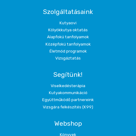
Szolgáltatásaink
Kutyaovi
Kölyökkutya oktatás
Alapfokú tanfolyamok
Középfokú tanfolyamok
Életmód programok
Vizsgáztatás
Segítünk!
Viselkedésterápia
Kutyakommunikáció
Együttműködő partnereink
Vizsgára felkészítés (K99)
Webshop
Könyvek