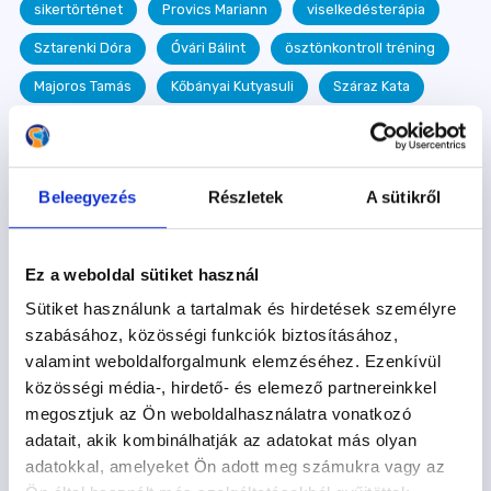
sikertörténet
Provics Mariann
viselkedésterápia
Sztarenki Dóra
Óvári Bálint
ösztönkontroll tréning
Majoros Tamás
Kőbányai Kutyasuli
Száraz Kata
Varga Balázs
Velőscsont
toklász
puller
Dancsó Ágnes
Takó Attila
hőség
Beleegyezés
Részletek
A sütikről
Sáfrány Annamária
terelés
Kiss Barbara
vasadi Terelőkutya Oktatóközpont
Kutyastrand
Ez a weboldal sütiket használ
Gálffy Botond
szobatisztaság
Szotyi
Sütiket használunk a tartalmak és hirdetések személyre
kutyás könyv
Ramen
kutyaovi
Szurdi Tamás
szabásához, közösségi funkciók biztosításához,
egészség
kullancs
megelőzés
betegség
valamint weboldalforgalmunk elemzéséhez. Ezenkívül
közösségi média-, hirdető- és elemező partnereinkkel
egészséges étrend
Frida
epilepszia
megosztjuk az Ön weboldalhasználatra vonatkozó
táplálkozás
játék
Királyfai Zsu
fogadj örökbe
adatait, akik kombinálhatják az adatokat más olyan
adatokkal, amelyeket Ön adott meg számukra vagy az
egészségügyi kisokos
dog dancing
Hazafi Dorka