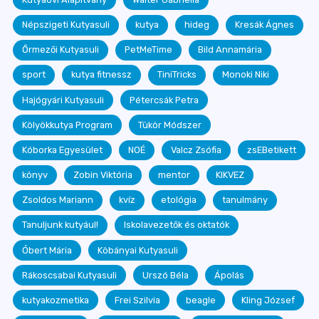
Népszigeti Kutyasuli
kutya
hideg
Kresák Ágnes
Őrmezői Kutyasuli
PetMeTime
Bild Annamária
sport
kutya fitnessz
TiniTricks
Monoki Niki
Hajógyári Kutyasuli
Pétercsák Petra
Kölyökkutya Program
Tükör Módszer
Kóborka Egyesület
NOÉ
Valcz Zsófia
zsEBetikett
könyv
Zobin Viktória
mentor
KIKVEZ
Zsoldos Mariann
kvíz
etológia
tanulmány
Tanuljunk kutyául!
Iskolavezetők és oktatók
Óbert Mária
Köbányai Kutyasuli
Rákoscsabai Kutyasuli
Urszó Béla
Ápolás
kutyakozmetika
Frei Szilvia
beagle
Kling József