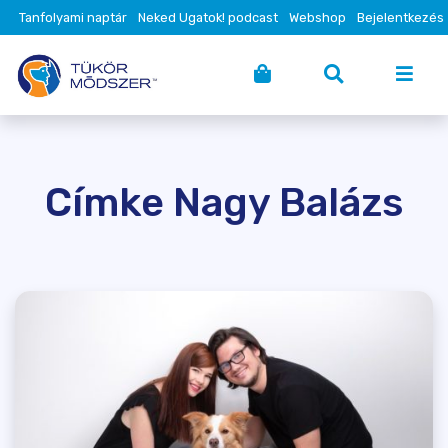
Tanfolyami naptár
Neked Ugatok! podcast
Webshop
Bejelentkezés
Címke Nagy Balázs