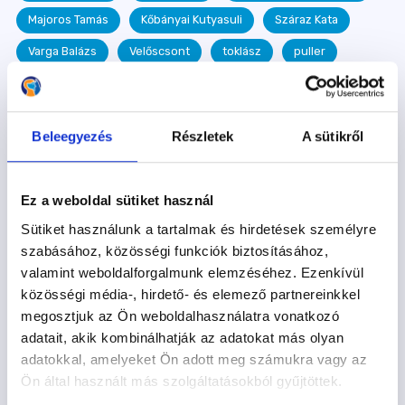
Majoros Tamás
Kőbányai Kutyasuli
Száraz Kata
Varga Balázs
Velőscsont
toklász
puller
Dancsó Ágnes
Takó Attila
hőség
Sáfrány Annamária
terelés
Kiss Barbara
Beleegyezés
Részletek
A sütikről
vasadi Terelőkutya Oktatóközpont
Kutyastrand
Gálffy Botond
szobatisztaság
Szotyi
Ez a weboldal sütiket használ
kutyás könyv
Ramen
kutyaovi
Szurdi Tamás
Sütiket használunk a tartalmak és hirdetések személyre
egészség
kullancs
megelőzés
betegség
szabásához, közösségi funkciók biztosításához,
valamint weboldalforgalmunk elemzéséhez. Ezenkívül
egészséges étrend
Frida
epilepszia
közösségi média-, hirdető- és elemező partnereinkkel
táplálkozás
játék
Királyfai Zsu
fogadj örökbe
megosztjuk az Ön weboldalhasználatra vonatkozó
adatait, akik kombinálhatják az adatokat más olyan
egészségügyi kisokos
dog dancing
Hazafi Dorka
adatokkal, amelyeket Ön adott meg számukra vagy az
Kelecsényi Detti
szenior
agility
mantrailing
Ön által használt más szolgáltatásokból gyűjtöttek.
Janotyik Éva
Nagy Balázs
Kolompár Tímea