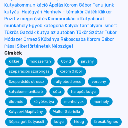
Kutyakommunikáció
Ápolás
Korom Gábor
Tanuljunk
kutyául
Hajógyári
Menhely - témakör
Játék
Klikker
Pozitív megerősítés
Kommunikáció
Kutyabarát
munkahely
Egyéb kategória
Kölyök tanfolyam
Ismert
Tükrös Gazdák
Kutya az autóban
Tükör Szótár
Tükör
Módszer
Őrmező
Kőbánya
Rákoscsaba
Korom Gábor
írásai
Sikertörténetek
Népsziget
Címkék
klikker
módszertan
Covid
járvány
szeparációs szorongás
Korom Gábor
Szeparációs stressz
rally obedience
verseny
kutyakommunikáció
séta
harapós kutya
életmód
kölyökkutya
menhelyek
menhely
Kutyaovi Alapítvány
Walter Gabriella
Népszigeti Kutyasuli
kutya
hideg
Kresák Ágnes