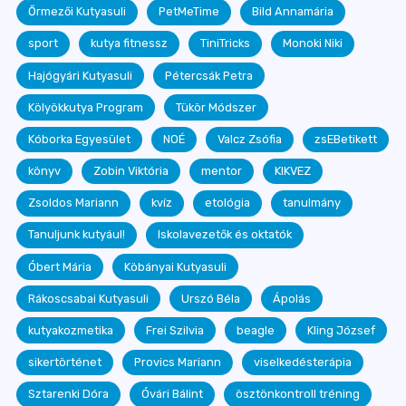
Őrmezői Kutyasuli
PetMeTime
Bild Annamária
sport
kutya fitnessz
TiniTricks
Monoki Niki
Hajógyári Kutyasuli
Pétercsák Petra
Kölyökkutya Program
Tükör Módszer
Kóborka Egyesület
NOÉ
Valcz Zsófia
zsEBetikett
könyv
Zobin Viktória
mentor
KIKVEZ
Zsoldos Mariann
kvíz
etológia
tanulmány
Tanuljunk kutyául!
Iskolavezetők és oktatók
Óbert Mária
Köbányai Kutyasuli
Rákoscsabai Kutyasuli
Urszó Béla
Ápolás
kutyakozmetika
Frei Szilvia
beagle
Kling József
sikertörténet
Provics Mariann
viselkedésterápia
Sztarenki Dóra
Óvári Bálint
ösztönkontroll tréning