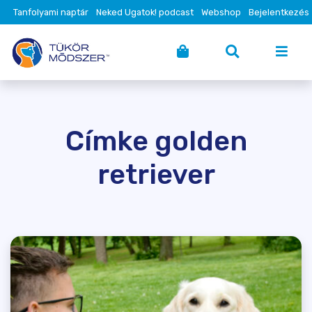
Tanfolyami naptár
Neked Ugatok! podcast
Webshop
Bejelentkezés
Címke golden
retriever