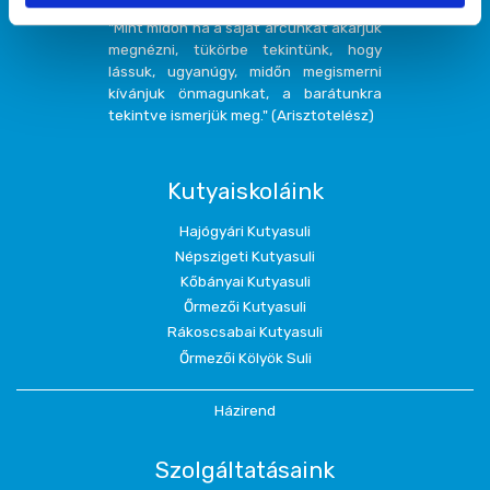
"Mint midőn ha a saját arcunkat akarjuk
megnézni, tükörbe tekintünk, hogy
lássuk, ugyanúgy, midőn megismerni
kívánjuk önmagunkat, a barátunkra
tekintve ismerjük meg." (Arisztotelész)
Kutyaiskoláink
Hajógyári Kutyasuli
Népszigeti Kutyasuli
Kőbányai Kutyasuli
Őrmezői Kutyasuli
Rákoscsabai Kutyasuli
Őrmezői Kölyök Suli
Házirend
Szolgáltatásaink