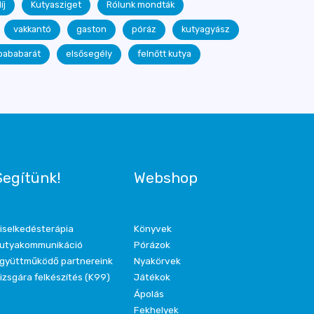
íj
Kutyasziget
Rólunk mondták
vakkantó
gaston
póráz
kutyagyász
bababarát
elsősegély
felnőtt kutya
Segítünk!
Webshop
iselkedésterápia
Könyvek
utyakommunikáció
Pórázok
gyüttműködő partnereink
Nyakörvek
izsgára felkészítés (K99)
Játékok
Ápolás
Fekhelyek