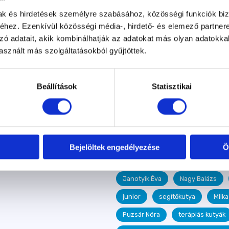
mak és hirdetések személyre szabásához, közösségi funkciók biz
Óvári Bálint
ösztönkontroll t
hez. Ezenkívül közösségi média-, hirdető- és elemező partner
Száraz Kata
Varga Balázs
zó adatait, akik kombinálhatják az adatokat más olyan adatokka
sznált más szolgáltatásokból gyűjtöttek.
Dancsó Ágnes
Takó Attila
Kiss Barbara
vasadi Terelőku
Beállítások
Statisztikai
szobatisztaság
Szotyi
Szurdi Tamás
egészség
egészséges étrend
Frida
Királyfai Zsu
fogadj örökbe
Bejelöltek engedélyezése
Ö
Hazafi Dorka
Kelecsényi Dett
Janotyik Éva
Nagy Balázs
junior
segítőkutya
Milka
Puzsár Nóra
terápiás kutyák