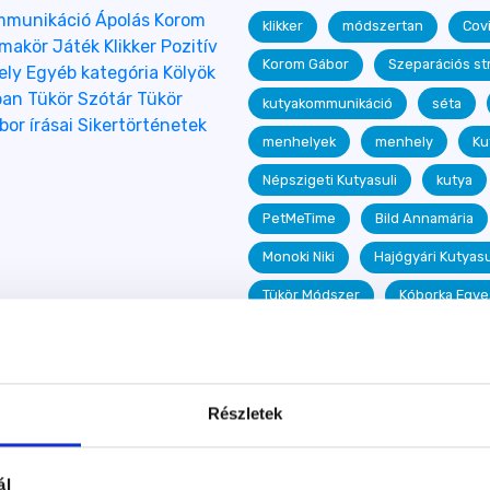
mmunikáció
Ápolás
Korom
klikker
módszertan
Cov
émakör
Játék
Klikker
Pozitív
Korom Gábor
Szeparációs st
ely
Egyéb kategória
Kölyök
ban
Tükör Szótár
Tükör
kutyakommunikáció
séta
or írásai
Sikertörténetek
menhelyek
menhely
Ku
Népszigeti Kutyasuli
kutya
PetMeTime
Bild Annamária
Monoki Niki
Hajógyári Kutyasu
Tükör Módszer
Kóborka Egye
könyv
Zobin Viktória
me
etológia
tanulmány
Tan
Óbert Mária
Köbányai Kutyasu
Részletek
Ápolás
kutyakozmetika
ál
sikertörténet
Provics Marian