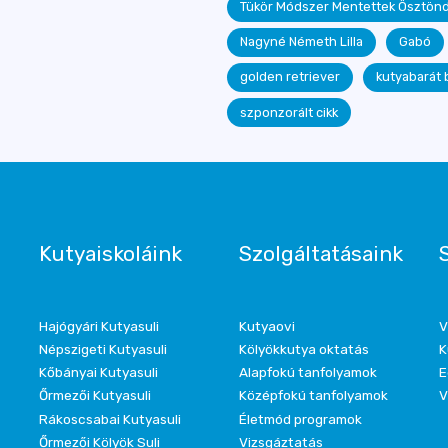
Tükör Módszer Mentettek Ösztönd
Nagyné Németh Lilla
Gabó
golden retriever
kutyabarát 
szponzorált cikk
Kutyaiskoláink
Szolgáltatásaink
Hajógyári Kutyasuli
Kutyaovi
V
Népszigeti Kutyasuli
Kölyökkutya oktatás
K
Kőbányai Kutyasuli
Alapfokú tanfolyamok
E
Őrmezői Kutyasuli
Középfokú tanfolyamok
V
Rákoscsabai Kutyasuli
Életmód programok
Őrmezői Kölyök Suli
Vizsgáztatás