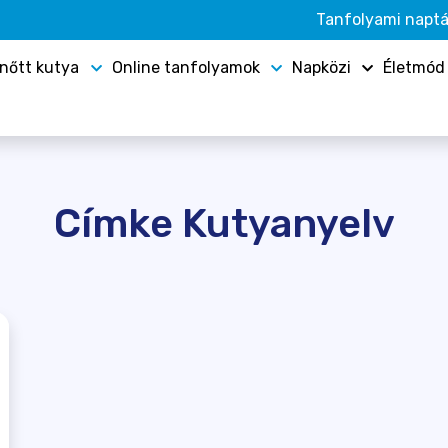
Tanfolyami naptá
lnőtt kutya
Online tanfolyamok
Napközi
Életmód
Címke Kutyanyelv