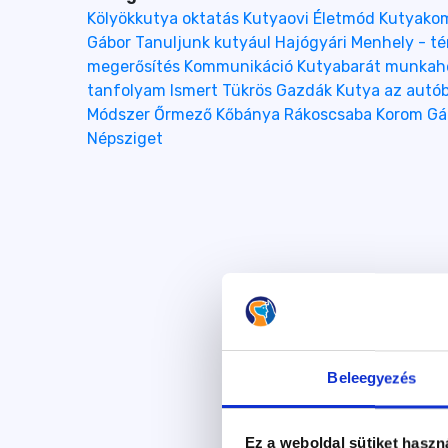
Kölyökkutya oktatás
Kutyaovi
Életmód
Kutyako
Gábor
Tanuljunk kutyául
Hajógyári
Menhely - t
megerősítés
Kommunikáció
Kutyabarát munkah
tanfolyam
Ismert Tükrös Gazdák
Kutya az autó
Módszer
Őrmező
Kőbánya
Rákoscsaba
Korom Gáb
Népsziget
Beleegyezés
Ez a weboldal sütiket haszn