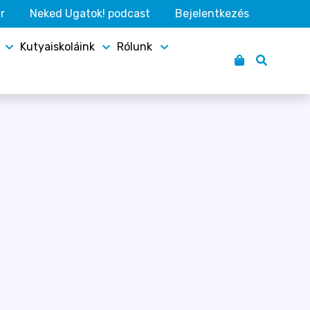
r
Neked Ugatok! podcast
Bejelentkezés
Kutyaiskoláink
Rólunk