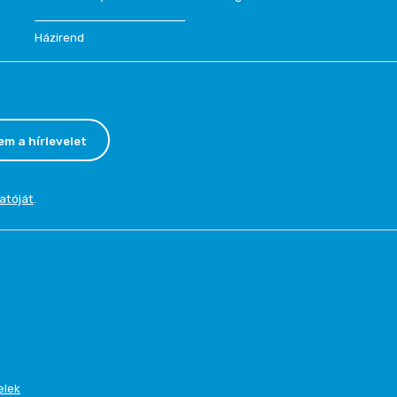
Házirend
em a hírlevelet
atóját
.
elek