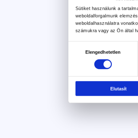
Sütiket használunk a tartal
weboldalforgalmunk elemzésé
weboldalhasználatra vonatko
számukra vagy az Ön által ha
Hozzájárulás
Elengedhetetlen
kiválasztása
Elutasít