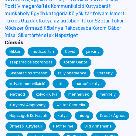
Pozitív megerősítés
Kommunikáció
Kutyabarát
munkahely
Egyéb kategória
Kölyök tanfolyam
Ismert
Tükrös Gazdák
Kutya az autóban
Tükör Szótár
Tükör
Módszer
Őrmező
Kőbánya
Rákoscsaba
Korom Gábor
írásai
Sikertörténetek
Népsziget
Címkék
klikker
módszertan
Covid
járvány
szeparációs szorongás
Korom Gábor
Szeparációs stressz
rally obedience
verseny
kutyakommunikáció
séta
harapós kutya
életmód
kölyökkutya
menhelyek
menhely
Kutyaovi Alapítvány
Walter Gabriella
Népszigeti Kutyasuli
kutya
hideg
Kresák Ágnes
Őrmezői Kutyasuli
PetMeTime
Bild Annamária