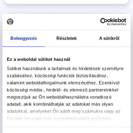
Beleegyezés
Részletek
A sütikről
Ez a weboldal sütiket használ
Sütiket használunk a tartalmak és hirdetések személyre
szabásához, közösségi funkciók biztosításához,
valamint weboldalforgalmunk elemzéséhez. Ezenkívül
közösségi média-, hirdető- és elemező partnereinkkel
megosztjuk az Ön weboldalhasználatra vonatkozó
adatait, akik kombinálhatják az adatokat más olyan
Veszettség
adatokkal, amelyeket Ön adott meg számukra vagy az
Ön által használt más szolgáltatásokból gyűjtöttek.
2024.02.10.
Egy rendkívül súlyos, gyógyíthatatlan betegség, amely