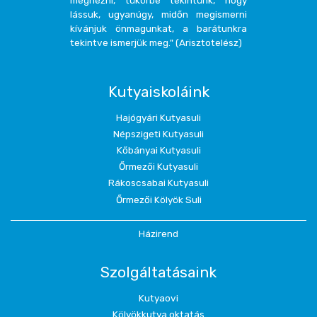
megnézni, tükörbe tekintünk, hogy
lássuk, ugyanúgy, midőn megismerni
kívánjuk önmagunkat, a barátunkra
tekintve ismerjük meg." (Arisztotelész)
Kutyaiskoláink
Hajógyári Kutyasuli
Népszigeti Kutyasuli
Kőbányai Kutyasuli
Őrmezői Kutyasuli
Rákoscsabai Kutyasuli
Őrmezői Kölyök Suli
Házirend
Szolgáltatásaink
Kutyaovi
Kölyökkutya oktatás