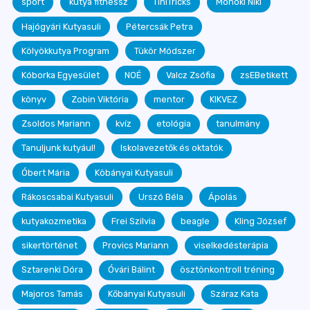
sport
kutya fitnessz
TiniTricks
Monoki Niki
Hajógyári Kutyasuli
Pétercsák Petra
Kölyökkutya Program
Tükör Módszer
Kóborka Egyesület
NOÉ
Valcz Zsófia
zsEBetikett
könyv
Zobin Viktória
mentor
KIKVEZ
Zsoldos Mariann
kvíz
etológia
tanulmány
Tanuljunk kutyául!
Iskolavezetők és oktatók
Óbert Mária
Köbányai Kutyasuli
Rákoscsabai Kutyasuli
Urszó Béla
Ápolás
kutyakozmetika
Frei Szilvia
beagle
Kling József
sikertörténet
Provics Mariann
viselkedésterápia
Sztarenki Dóra
Óvári Bálint
ösztönkontroll tréning
Majoros Tamás
Kőbányai Kutyasuli
Száraz Kata