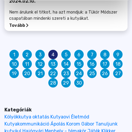
2024.02.10.
Nem árulunk el titkot, ha azt mondjuk: a Tükör Módszer
csapatában mindenki szereti a kutyákat.
Tovább
1
2
3
4
5
6
7
8
9
10
11
12
13
14
15
16
17
18
19
20
21
22
23
24
25
26
27
28
29
30
Kategóriák
Kölyökkutya oktatás
Kutyaovi
Életmód
Kutyakommunikáció
Ápolás
Korom Gábor
Tanuljunk
kutyául
Hajógyári
Menhely - témakör
Játék
Klikker