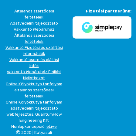
Általános szerződési
Fizetési partnerünk:
feltételek
Adatvédelmi tájékoztató
Vakkantó Webáruház
Általános szerződési
feltételek
Vakkantó Fizetési és szállítási
információk
Vakkantó csere és elállási
infók
Vakkantó Webáruház Elállási
Nyilatkozat
Online Kölyökkutya tanfolyam
általános szerződési
feltételek
Online Kölyökkutya tanfolyam
adatvédelmi tájékoztató
Webfejlesztés:
QuantumFlow
Engineering Kft
Honlapkoncepció:
eLive
2020 | Kutyasuli