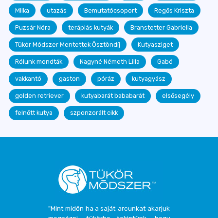
Milka
utazás
Bemutatócsoport
Regős Kriszta
Puzsár Nóra
terápiás kutyák
Branstetter Gabriella
Tükör Módszer Mentettek Ösztöndíj
Kutyasziget
Rólunk mondták
Nagyné Németh Lilla
Gabó
vakkantó
gaston
póráz
kutyagyász
golden retriever
kutyabarát bababarát
elsősegély
felnőtt kutya
szponzorált cikk
"Mint midőn ha a saját arcunkat akarjuk