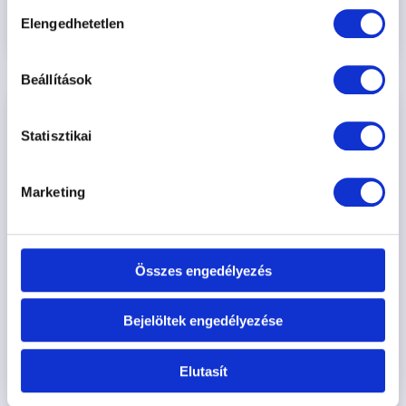
Hozzájárulás
ismét terjed hazánkban. Beszéljünk a veszettségről!
Elengedhetetlen
kiválasztása
Tovább
Beállítások
Statisztikai
Marketing
Összes engedélyezés
Bejelöltek engedélyezése
Elutasít
Valentin napra szeretettel