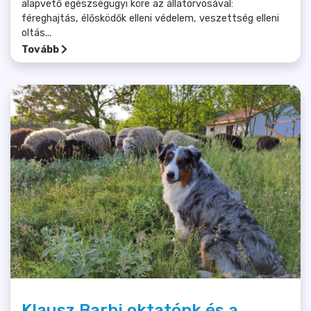
alapvető egészségügyi köre az állatorvosával:
féreghajtás, élősködők elleni védelem, veszettség elleni
oltás...
Tovább
Klausz Barbi oktatónk és a