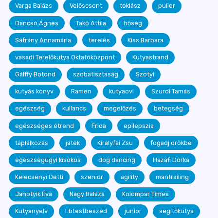
Varga Balázs
Velőscsont
toklász
puller
Dancsó Ágnes
Takó Attila
hőség
Sáfrány Annamária
terelés
Kiss Barbara
vasadi Terelőkutya Oktatóközpont
Kutyastrand
Gálffy Botond
szobatisztaság
Szotyi
kutyás könyv
Ramen
kutyaovi
Szurdi Tamás
egészség
kullancs
megelőzés
betegség
egészséges étrend
Frida
epilepszia
táplálkozás
játék
Királyfai Zsu
fogadj örökbe
egészségügyi kisokos
dog dancing
Hazafi Dorka
Kelecsényi Detti
szenior
agility
mantrailing
Janotyik Éva
Nagy Balázs
Kolompár Tímea
Kutyanyelv
Ebtestbeszéd
junior
segítőkutya