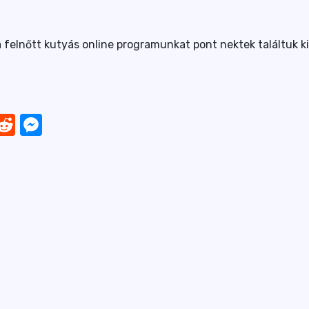
elnőtt kutyás online programunkat pont nektek találtuk ki
App
nkedIn
Reddit
Messenger