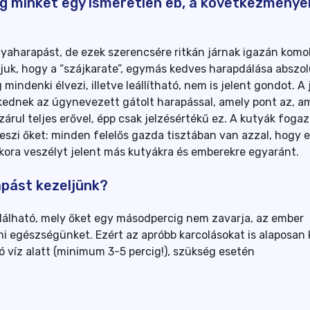
eg minket egy ismeretlen eb, a következménye
tyaharapást, de ezek szerencsére ritkán járnak igazán komo
tjuk, hogy a “szájkarate”, egymás kedves harapdálása abszol
indenki élvezi, illetve leállítható, nem is jelent gondot. A 
kednek az úgynevezett gátolt harapással, amely pont az, am
zárul teljes erővel, épp csak jelzésértékű ez. A kutyák foga
eszi őket: minden felelős gazda tisztában van azzal, hogy 
ekkora veszélyt jelent más kutyákra és emberekre egyaránt.
apást kezeljünk?
álható, mely őket egy másodpercig nem zavarja, az ember
 egészségünket. Ezért az apróbb karcolásokat is alaposan ki
ó víz alatt (minimum 3-5 percig!), szükség esetén