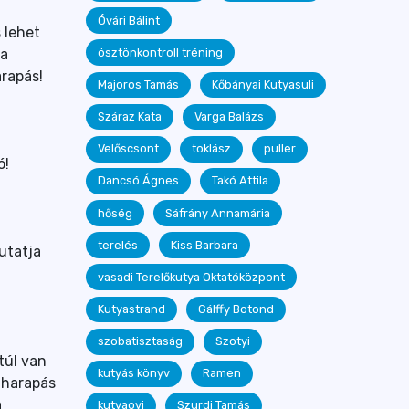
Óvári Bálint
 lehet
 a
ösztönkontroll tréning
arapás!
Majoros Tamás
Kőbányai Kutyasuli
Száraz Kata
Varga Balázs
Velőscsont
toklász
puller
ó!
Dancsó Ágnes
Takó Attila
hőség
Sáfrány Annamária
terelés
Kiss Barbara
utatja
vasadi Terelőkutya Oktatóközpont
Kutyastrand
Gálffy Botond
szobatisztaság
Szotyi
túl van
kutyás könyv
Ramen
aharapás
a
kutyaovi
Szurdi Tamás