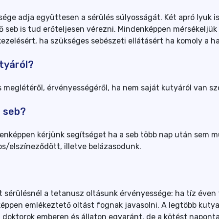
ége adja együttesen a sérülés súlyosságát. Két apró lyuk is
ő seb is tud erőteljesen vérezni. Mindenképpen mérsékeljük
ezelésért, ha szükséges sebészeti ellátásért ha komoly a h
tyáról?
s meglétéről, érvényességéről, ha nem saját kutyáról van sz
a seb?
denképpen kérjünk segítséget ha a seb több nap után sem m
s/elszíneződött, illetve belázasodunk.
tt sérülésnél a tetanusz oltásunk érvényessége: ha tíz éven 
éppen emlékeztető oltást fognak javasolni. A legtöbb kuty
a doktorok emberen és állaton egyaránt, de a kötést napont