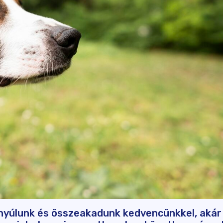
 nyúlunk és összeakadunk kedvencünkkel, akár