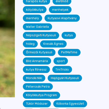
harapós kutya
életmód
kölyökkutya
menhelyek
menhely
Kutyaovi Alapítvány
Walter Gabriella
Népszigeti Kutyasuli
kutya
hideg
Kresák Ágnes
Őrmezői Kutyasuli
PetMeTime
Bild Annamária
sport
kutya fitnessz
TiniTricks
Monoki Niki
Hajógyári Kutyasuli
Pétercsák Petra
Kölyökkutya Program
Tükör Módszer
Kóborka Egyesület