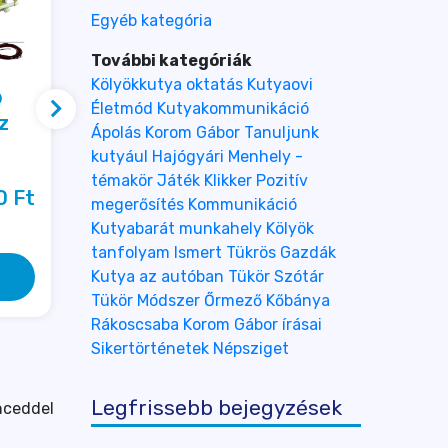
Egyéb kategória
További kategóriák
Kölyökkutya oktatás
Kutyaovi
®
Airdog 160 Frizbi
Juliu
Életmód
Kutyakommunikáció
z
fluo
Ápolás
Korom Gábor
Tanuljunk
Készleten
kutyául
Hajógyári
Menhely -
Hamaro
2 800 
Ft
témakör
Játék
Klikker
Pozitív
0 
Ft
megerősítés
Kommunikáció
Kutyabarát munkahely
Kölyök
tanfolyam
Ismert Tükrös Gazdák
Kutya az autóban
Tükör Szótár
Részletek
Tükör Módszer
Őrmező
Kőbánya
Rákoscsaba
Korom Gábor írásai
Sikertörténetek
Népsziget
Legfrissebb bejegyzések
nceddel