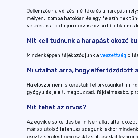
Jellemzően a vérzés mértéke és a harapás mélys
mélyen, izomba hatolóan és egy felszíninek tűn
vérzést és forduljunk orvoshoz antibiotikumos k
Mit kell tudnunk a harapást okozó ku
Mindenképpen tájékozódjunk a
veszettség
oltá
Mi utalhat arra, hogy elfertőződött 
Ha először nem is kerestük fel orvosunkat, min
gyógyulás jeleit, megduzzad, fájdalmasabb, piro
Mit tehet az orvos?
Az egyik első kérdés bármilyen állat által okozo
már az utolsó tetanusz adagunk, akkor mindenk
okozta sérülést nem szokták öltésekkel lezárni 