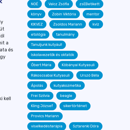
k
NOÉ
Valcz Zsófia
zsEBetikett
könyv
Zobin Viktória
mentor
ly
KIKVEZ
Zsoldos Mariann
kvíz
út
etológia
tanulmány
jól
it a
Tanuljunk kutyául!
zata és
Iskolavezetők és oktatók
egy
Óbert Mária
Köbányai Kutyasuli
Rákoscsabai Kutyasuli
Urszó Béla
Ápolás
kutyakozmetika
Frei Szilvia
beagle
 kell
Kling József
sikertörténet
Provics Mariann
viselkedésterápia
Sztarenki Dóra