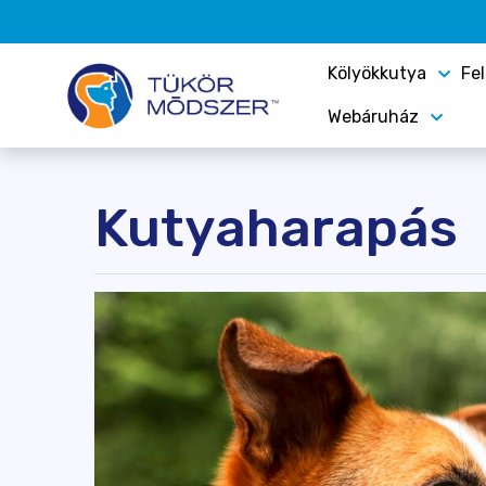
Kölyökkutya
Fe
Webáruház
Kutyaharapás