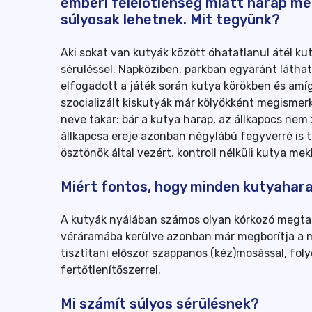
emberi felelőtlenség miatt harap m
súlyosak lehetnek. Mit tegyünk?
Aki sokat van kutyák között óhatatlanul átél ku
sérüléssel. Napköziben, parkban egyaránt látha
elfogadott a játék során kutya körökben és amíg m
szocializált kiskutyák már kölyökként megismer
neve takar: bár a kutya harap, az állkapocs nem 
állkapcsa ereje azonban négylábú fegyverré is t
ösztönök által vezért, kontroll nélküli kutya m
Miért fontos, hogy minden kutyahar
A kutyák nyálában számos olyan kórkozó megtal
véráramába kerülve azonban már megborítja a mi
tisztítani először szappanos (kéz)mosással, foly
fertőtlenítőszerrel.
Mi számít súlyos sérülésnek?