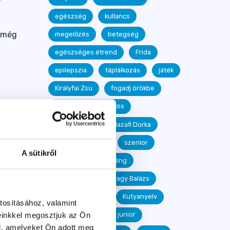
egészség
kullancs
 még
megelőzés
betegség
egészséges étrend
Frida
epilepszia
táplálkozás
játék
Királyfai Zsu
fogadj örökbe
egészségügyi kisokos
dog dancing
Hazafi Dorka
Kelecsényi Detti
szenior
A sütikről
agility
mantrailing
Janotyik Éva
Nagy Balázs
Kolompár Tímea
Kutyanyelv
tosításához, valamint
einkkel megosztjuk az Ön
Ebtestbeszéd
junior
l, amelyeket Ön adott meg