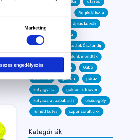
segítőkutya
Milka
utazás
Bemutatócsoport
Regős Kriszta
Puzsár Nóra
terápiás kutyák
Marketing
Branstetter Gabriella
Tükör Módszer Mentettek Ösztöndíj
Kutyasziget
Rólunk mondták
sszes engedélyezés
Nagyné Németh Lilla
Gabó
vakkantó
gaston
póráz
kutyagyász
golden retriever
kutyabarát bababarát
elsősegély
felnőtt kutya
szponzorált cikk
Kategóriák