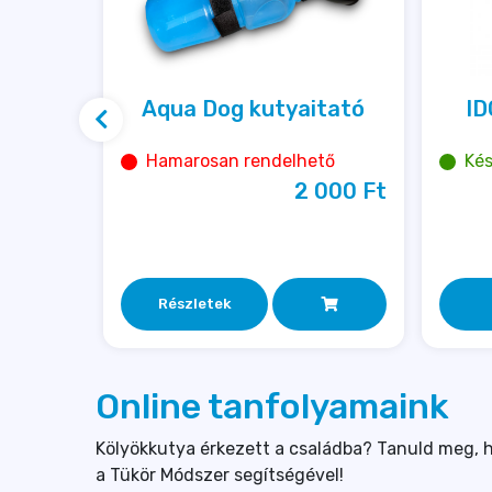
ked
Aqua Dog kutyaitató
ID
Hamarosan rendelhető
Kés
2 000 
Ft
000 
Ft
Részletek
Online tanfolyamaink
Kölyökkutya érkezett a családba? Tanuld meg, h
a Tükör Módszer segítségével!