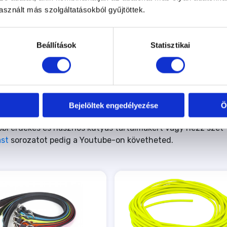
sznált más szolgáltatásokból gyűjtöttek.
Beállítások
Statisztikai
Bejelöltek engedélyezése
Ö
bi érdekes és hasznos kutyás tartalmakért vagy nézz szét
ast
sorozatot pedig a Youtube-on követheted.