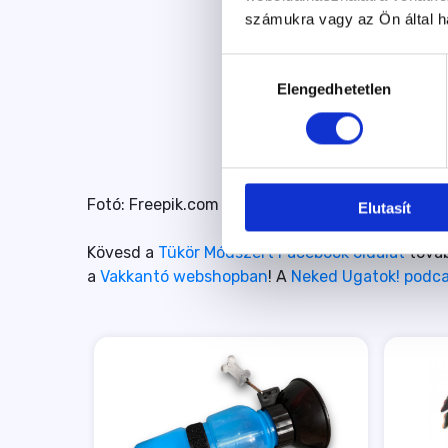
számukra vagy az Ön által ha
Hozzájárulás
Elengedhetetlen
kiválasztása
Fotó: Freepik.com
Elutasít
Kövesd a
Tükör Módszert Facebook oldalát
továb
a
Vakkantó webshopban
! A
Neked Ugatok! podc