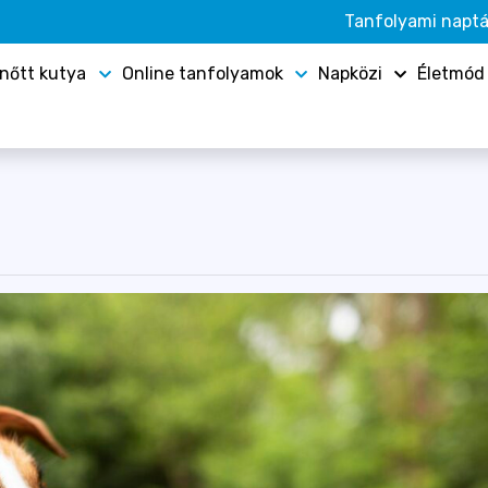
Tanfolyami naptá
lnőtt kutya
Online tanfolyamok
Napközi
Életmód