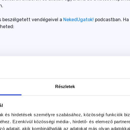
n.
s beszélgetett vendégeivel a
NekedUgatok!
podcastban. Ha
eheted:
Részletek
ál
mak és hirdetések személyre szabásához, közösségi funkciók biz
hez. Ezenkívül közösségi média-, hirdető- és elemező partner
zó adatait, akik kombinálhatják az adatokat más olyan adatokka