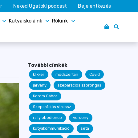
r
Neked Ugatok! podcast
Bejelentkezés
Kutyaiskoláink
Rólunk
További címkék
klikker
módszertan
Covid
járvány
szeparációs szorongás
Korom Gábor
Szeparációs stressz
rally obedience
verseny
kutyakommunikáció
séta