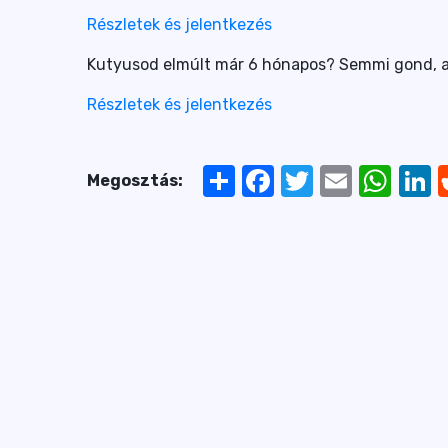
Részletek és jelentkezés
Kutyusod elmúlt már 6 hónapos? Semmi gond, a f
Részletek és jelentkezés
Share
Facebook
Twitter
Email
Whats
Li
Megosztás: