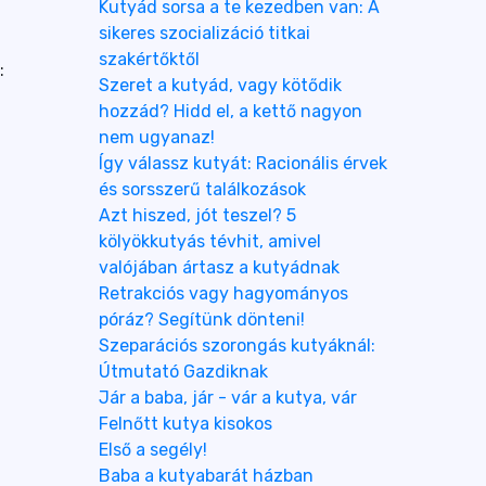
Kutyád sorsa a te kezedben van: A
sikeres szocializáció titkai
szakértőktől
:
Szeret a kutyád, vagy kötődik
hozzád? Hidd el, a kettő nagyon
nem ugyanaz!
Így válassz kutyát: Racionális érvek
és sorsszerű találkozások
Azt hiszed, jót teszel? 5
kölyökkutyás tévhit, amivel
valójában ártasz a kutyádnak
Retrakciós vagy hagyományos
póráz? Segítünk dönteni!
Szeparációs szorongás kutyáknál:
Útmutató Gazdiknak
Jár a baba, jár - vár a kutya, vár
Felnőtt kutya kisokos
Első a segély!
Baba a kutyabarát házban