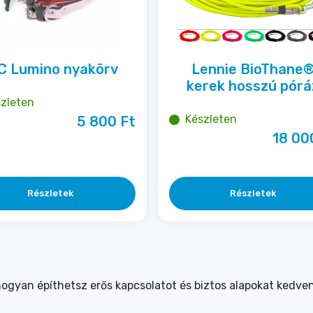
C Lumino nyakörv
Lennie BioThane
kerek hosszú pórá
zleten
Készleten
5 800 
Ft
18 00
Részletek
Részletek
ogyan építhetsz erős kapcsolatot és biztos alapokat kedve