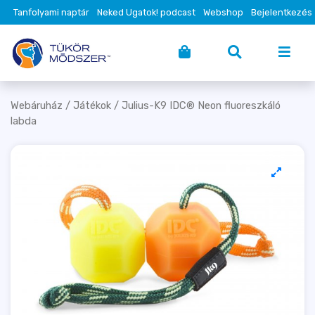
Tanfolyami naptár
Neked Ugatok! podcast
Webshop
Bejelentkezés
Webáruház
/
Játékok
/ Julius-K9 IDC® Neon fluoreszkáló
labda