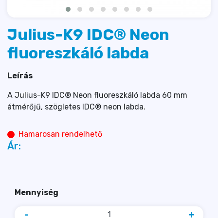
Julius-K9 IDC® Neon
fluoreszkáló labda
Leírás
A Julius-K9 IDC® Neon fluoreszkáló labda 60 mm
átmérőjű, szögletes IDC® neon labda.
Hamarosan rendelhető
Ár:
Mennyiség
-
+