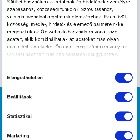
Sütiket használunk a tartalmak és hirdetések személyre
szabásához, közösségi funkciók biztosításához,
valamint weboldalforgalmunk elemzéséhez. Ezenkívül
közösségi média-, hirdető- és elemező partnereinkkel
megosztjuk az Ön weboldalhasználatra vonatkozó
adatait, akik kombinálhatják az adatokat más olyan
adatokkal, amelyeket Ön adott meg számukra vagy az
Ön által használt más szolgáltatásokból gyűjtöttek.
Hozzájárulás
Elengedhetetlen
kiválasztása
Beállítások
Statisztikai
"Mint midőn ha a saját arcunkat akarjuk
Marketing
megnézni, tükörbe tekintünk, hogy