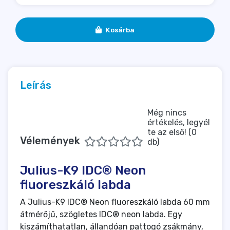
Kosárba
Leírás
Még nincs
értékelés, legyél
te az első! (0
Vélemények
db)
Julius-K9 IDC® Neon
fluoreszkáló labda
A Julius-K9 IDC® Neon fluoreszkáló labda 60 mm
átmérőjű, szögletes IDC® neon labda. Egy
kiszámíthatatlan, állandóan pattogó zsákmány,