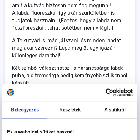
amit a kutyád biztosan nem fog megunni!
A labda fluoreszkál, így akár szürkületben is
tudjátok használni. (Fontos, hogy a labda nem
foszforeszkál, tehát sötétben nem világít.)
A Te kutyád is imád játszani, és minden labdát
meg akar szerezni? Lepd meg őt egy igazán
különleges darabbal!
Két színből választhatsz- a narancssárga labda
puha, a citromsárga pedig keményebb szilikonból
készült.
A labdán lévő fogót le is tudod szűkíteni, így a
kutyád lába nem akad bele. A fogó színe eltérhet
a képen látott színtől.
Beleegyezés
Részletek
A sütikről
Nézd meg a többi játékunkat is, hátha
megtetszik még valami!
Ez a weboldal sütiket használ