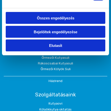
lássuk, ugyanúgy, midőn megismerni
kívánjuk önmagunkat, a barátunkra
tekintve ismerjük meg." (Arisztotelész)
Összes engedélyezés
Kutyaiskoláink
Bejelöltek engedélyezése
Hajógyári Kutyasuli
Elutasít
Népszigeti Kutyasuli
Kőbányai Kutyasuli
Őrmezői Kutyasuli
Rákoscsabai Kutyasuli
Őrmezői Kölyök Suli
Házirend
Szolgáltatásaink
Kutyaovi
Kölyökkutya oktatás