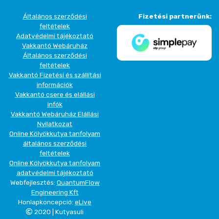
Általános szerződési
Fizetési partnerünk:
feltételek
Adatvédelmi tájékoztató
Vakkantó Webáruház
Általános szerződési
feltételek
Vakkantó Fizetési és szállítási
információk
Vakkantó csere és elállási
infók
Vakkantó Webáruház Elállási
Nyilatkozat
Online Kölyökkutya tanfolyam
általános szerződési
feltételek
Online Kölyökkutya tanfolyam
adatvédelmi tájékoztató
Webfejlesztés:
QuantumFlow
Engineering Kft
Honlapkoncepció:
eLive
2020 | Kutyasuli