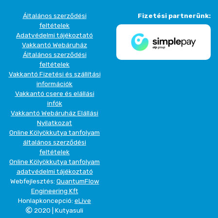
Általános szerződési
Fizetési partnerünk:
feltételek
Adatvédelmi tájékoztató
Vakkantó Webáruház
Általános szerződési
feltételek
Vakkantó Fizetési és szállítási
információk
Vakkantó csere és elállási
infók
Vakkantó Webáruház Elállási
Nyilatkozat
Online Kölyökkutya tanfolyam
általános szerződési
feltételek
Online Kölyökkutya tanfolyam
adatvédelmi tájékoztató
Webfejlesztés:
QuantumFlow
Engineering Kft
Honlapkoncepció:
eLive
2020 | Kutyasuli