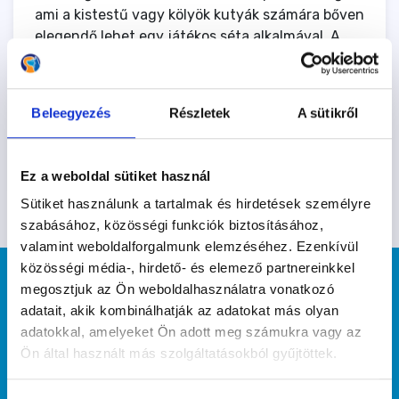
ami a kistestű vagy kölyök kutyák számára bőven
elegendő lehet egy játékos séta alkalmával. A
korong nagyon könnyű műanyagból készült,
mindössze 40 gramm, nem ajánljuk rágós vagy
erős harapású kutyának. A frizbi átmérője 16 cm.
Beleegyezés
Részletek
A sütikről
Nézd meg a többi játékunkat is, hátha
megtetszik még valami!
Ez a weboldal sütiket használ
Sütiket használunk a tartalmak és hirdetések személyre
szabásához, közösségi funkciók biztosításához,
valamint weboldalforgalmunk elemzéséhez. Ezenkívül
közösségi média-, hirdető- és elemező partnereinkkel
megosztjuk az Ön weboldalhasználatra vonatkozó
adatait, akik kombinálhatják az adatokat más olyan
adatokkal, amelyeket Ön adott meg számukra vagy az
Ön által használt más szolgáltatásokból gyűjtöttek.
"Mint midőn ha a saját arcunkat akarjuk
megnézni, tükörbe tekintünk, hogy