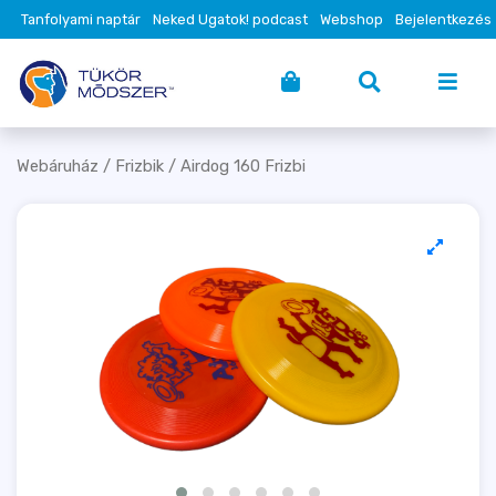
Tanfolyami naptár
Neked Ugatok! podcast
Webshop
Bejelentkezés
Webáruház
/
Frizbik
/ Airdog 160 Frizbi