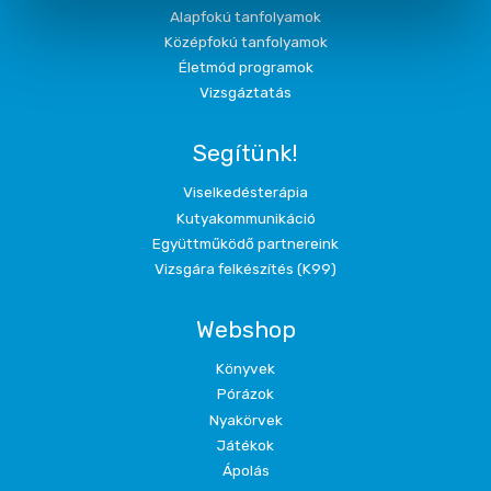
Alapfokú tanfolyamok
Középfokú tanfolyamok
Életmód programok
Vizsgáztatás
Segítünk!
Viselkedésterápia
Kutyakommunikáció
Együttműködő partnereink
Vizsgára felkészítés (K99)
Webshop
Könyvek
Pórázok
Nyakörvek
Játékok
Ápolás