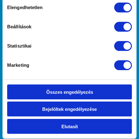
Hozzájárulás
lássuk, ugyanúgy, midőn megismerni
Elengedhetetlen
kiválasztása
kívánjuk önmagunkat, a barátunkra
tekintve ismerjük meg." (Arisztotelész)
Beállítások
Kutyaiskoláink
Statisztikai
Hajógyári Kutyasuli
Népszigeti Kutyasuli
Kőbányai Kutyasuli
Marketing
Őrmezői Kutyasuli
Rákoscsabai Kutyasuli
Őrmezői Kölyök Suli
Összes engedélyezés
Házirend
Bejelöltek engedélyezése
Szolgáltatásaink
Elutasít
Kutyaovi
Kölyökkutya oktatás