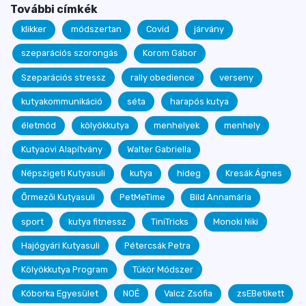
További címkék
klikker
módszertan
Covid
járvány
szeparációs szorongás
Korom Gábor
Szeparációs stressz
rally obedience
verseny
kutyakommunikáció
séta
harapós kutya
életmód
kölyökkutya
menhelyek
menhely
Kutyaovi Alapítvány
Walter Gabriella
Népszigeti Kutyasuli
kutya
hideg
Kresák Ágnes
Őrmezői Kutyasuli
PetMeTime
Bild Annamária
sport
kutya fitnessz
TiniTricks
Monoki Niki
Hajógyári Kutyasuli
Pétercsák Petra
Kölyökkutya Program
Tükör Módszer
Kóborka Egyesület
NOÉ
Valcz Zsófia
zsEBetikett