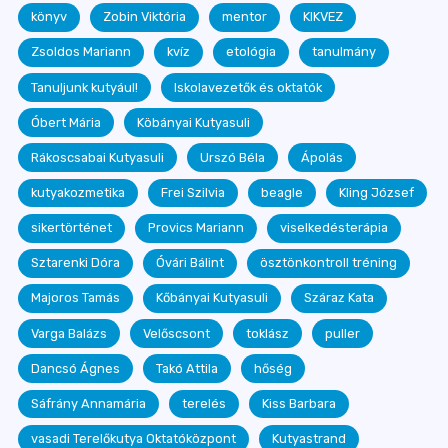
könyv
Zobin Viktória
mentor
KIKVEZ
Zsoldos Mariann
kvíz
etológia
tanulmány
Tanuljunk kutyául!
Iskolavezetők és oktatók
Óbert Mária
Köbányai Kutyasuli
Rákoscsabai Kutyasuli
Urszó Béla
Ápolás
kutyakozmetika
Frei Szilvia
beagle
Kling József
sikertörténet
Provics Mariann
viselkedésterápia
Sztarenki Dóra
Óvári Bálint
ösztönkontroll tréning
Majoros Tamás
Kőbányai Kutyasuli
Száraz Kata
Varga Balázs
Velőscsont
toklász
puller
Dancsó Ágnes
Takó Attila
hőség
Sáfrány Annamária
terelés
Kiss Barbara
vasadi Terelőkutya Oktatóközpont
Kutyastrand