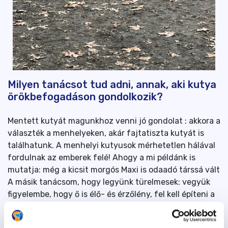
Milyen tanácsot tud adni, annak, aki kutya
örökbefogadáson gondolkozik?
Mentett kutyát magunkhoz venni jó gondolat : akkora a
választék a menhelyeken, akár fajtatiszta kutyát is
találhatunk. A menhelyi kutyusok mérhetetlen hálával
fordulnak az emberek felé! Ahogy a mi példánk is
mutatja: még a kicsit morgós Maxi is odaadó társsá vált
A másik tanácsom, hogy legyünk türelmesek: vegyük
figyelembe, hogy ő is élő- és érzőlény, fel kell építeni a
kapcsolatot a tanítás során. Mielőtt örökbefogadunk
egy kutyát, többször látogassuk meg, akár a kennelbe