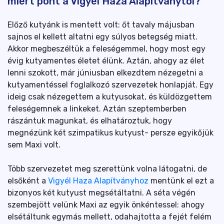
miért pont a Vigyél Haza Alapítványtól?
Előző kutyánk is mentett volt: őt tavaly májusban
sajnos el kellett altatni egy súlyos betegség miatt.
Akkor megbeszéltük a feleségemmel, hogy most egy
évig kutyamentes életet élünk. Aztán, ahogy az élet
lenni szokott, már júniusban elkezdtem nézegetni a
kutyamentéssel foglalkozó szervezetek honlapját. Egy
ideig csak nézegettem a kutyusokat, és küldözgettem
feleségemnek a linkeket. Aztán szeptemberben
rászántuk magunkat, és elhatároztuk, hogy
megnézünk két szimpatikus kutyust- persze egyikőjük
sem Maxi volt.
Több szervezetet meg szerettünk volna látogatni, de
elsőként a
Vigyél Haza Alapítványhoz
mentünk el ezt a
bizonyos két kutyust megsétáltatni. A séta végén
szembejött velünk Maxi az egyik önkéntessel: ahogy
elsétáltunk egymás mellett, odahajtotta a fejét felém