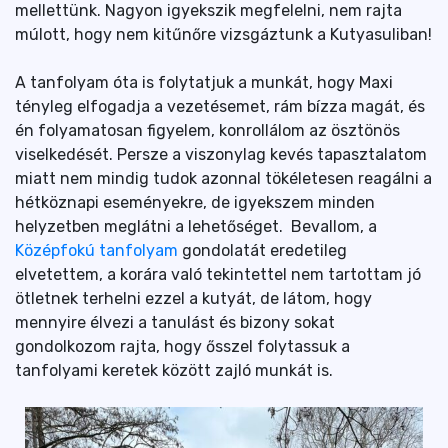
mellettünk. Nagyon igyekszik megfelelni, nem rajta
múlott, hogy nem kitűnőre vizsgáztunk a Kutyasuliban!
A tanfolyam óta is folytatjuk a munkát, hogy Maxi
tényleg elfogadja a vezetésemet, rám bízza magát, és
én folyamatosan figyelem, konrollálom az ösztönös
viselkedését. Persze a viszonylag kevés tapasztalatom
miatt nem mindig tudok azonnal tökéletesen reagálni a
hétköznapi eseményekre, de igyekszem minden
helyzetben meglátni a lehetőséget. Bevallom, a
Középfokú tanfolyam
gondolatát eredetileg
elvetettem, a korára való tekintettel nem tartottam jó
ötletnek terhelni ezzel a kutyát, de látom, hogy
mennyire élvezi a tanulást és bizony sokat
gondolkozom rajta, hogy ősszel folytassuk a
tanfolyami keretek között zajló munkát is.