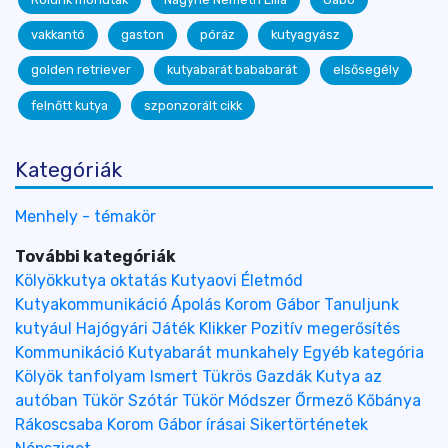
vakkantó
gaston
póráz
kutyagyász
golden retriever
kutyabarát bababarát
elsősegély
felnőtt kutya
szponzorált cikk
Kategóriák
Menhely - témakör
További kategóriák
Kölyökkutya oktatás
Kutyaovi
Életmód
Kutyakommunikáció
Ápolás
Korom Gábor
Tanuljunk
kutyául
Hajógyári
Játék
Klikker
Pozitív megerősítés
Kommunikáció
Kutyabarát munkahely
Egyéb kategória
Kölyök tanfolyam
Ismert Tükrös Gazdák
Kutya az
autóban
Tükör Szótár
Tükör Módszer
Őrmező
Kőbánya
Rákoscsaba
Korom Gábor írásai
Sikertörténetek