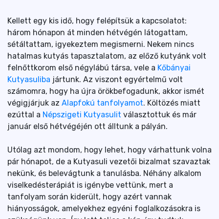
Kellett egy kis idő, hogy felépítsük a kapcsolatot:
három hónapon át minden hétvégén látogattam,
sétáltattam, igyekeztem megismerni. Nekem nincs
hatalmas kutyás tapasztalatom, az előző kutyánk volt
felnőttkorom első négylábú társa, vele a
Kőbányai
Kutyasuliba
jártunk. Az viszont egyértelmű volt
számomra, hogy ha újra örökbefogadunk, akkor ismét
végigjárjuk az
Alapfokú tanfolyamot
. Költözés miatt
ezúttal a
Népszigeti Kutyasulit
választottuk és már
január első hétvégéjén ott álltunk a pályán.
Utólag azt mondom, hogy lehet, hogy várhattunk volna
pár hónapot, de a Kutyasuli vezetői bizalmat szavaztak
nekünk, és belevágtunk a tanulásba. Néhány alkalom
viselkedésterápiát is igénybe vettünk, mert a
tanfolyam során kiderült, hogy azért vannak
hiányosságok, amelyekhez egyéni foglalkozásokra is