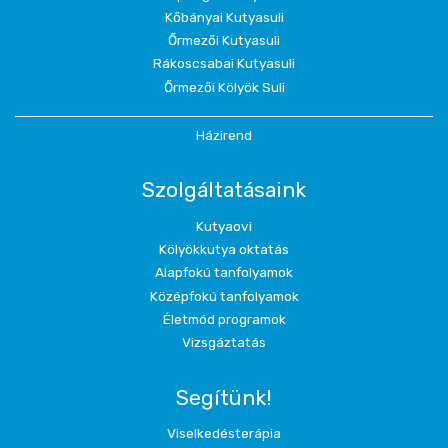
Kőbányai Kutyasuli
Őrmezői Kutyasuli
Rákoscsabai Kutyasuli
Őrmezői Kölyök Suli
Házirend
Szolgáltatásaink
Kutyaovi
Kölyökkutya oktatás
Alapfokú tanfolyamok
Középfokú tanfolyamok
Életmód programok
Vizsgáztatás
Segítünk!
Viselkedésterápia