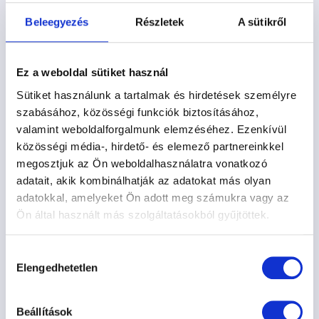
is üljünk be mellé. Nagyon fontos, hogy a döntés
megalapozott döntés, nehogy 2-3 hét után kerüljön
Beleegyezés
Részletek
A sütikről
vissza egy reményteli kutya a családból a menhelyre.
Mi Maxit szerencsére egy-egy egész napra
elhozthattuk magunkhoz az örökbefogadás finisében:
Ez a weboldal sütiket használ
ekkor megfigyelhettem, hogy miként viseli az autózást,
Sütiket használunk a tartalmak és hirdetések személyre
hogyan fogadja az otthoni környezetet, mennyire
szabásához, közösségi funkciók biztosításához,
illeszkedik a családunkba. Ebben nagyon sok
valamint weboldalforgalmunk elemzéséhez. Ezenkívül
támogatást kaptunk a Vigyél Haza Alapítványtól,
közösségi média-, hirdető- és elemező partnereinkkel
köszönet érte!
megosztjuk az Ön weboldalhasználatra vonatkozó
adatait, akik kombinálhatják az adatokat más olyan
Fotók: László tulajdona.
adatokkal, amelyeket Ön adott meg számukra vagy az
Ön által használt más szolgáltatásokból gyűjtöttek.
Kövesd a
Tükör Módszert Facebook oldalát
további
érdekes és hasznos kutyás tartalmakért vagy nézz
Hozzájárulás
szét a
Vakkantó webshopban
!
Elengedhetetlen
kiválasztása
Beállítások