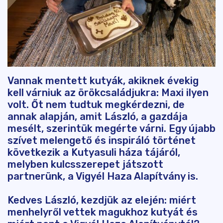
Vannak mentett kutyák, akiknek évekig
kell várniuk az örökcsaládjukra: Maxi ilyen
volt. Őt nem tudtuk megkérdezni, de
annak alapján, amit László, a gazdája
mesélt, szerintük megérte várni. Egy újabb
szívet melengető és inspiráló történet
következik a Kutyasuli háza tájáról,
melyben kulcsszerepet játszott
partnerünk, a Vigyél Haza Alapítvány is.
Kedves László, kezdjük az elején: miért
menhelyről vettek magukhoz kutyát és