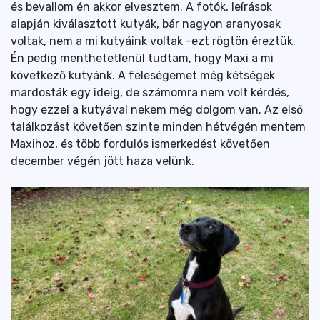
és bevallom én akkor elvesztem. A fotók, leírások
alapján kiválasztott kutyák, bár nagyon aranyosak
voltak, nem a mi kutyáink voltak -ezt rögtön éreztük.
Én pedig menthetetlenül tudtam, hogy Maxi a mi
következő kutyánk. A feleségemet még kétségek
mardosták egy ideig, de számomra nem volt kérdés,
hogy ezzel a kutyával nekem még dolgom van. Az első
találkozást követően szinte minden hétvégén mentem
Maxihoz, és több fordulós ismerkedést követően
december végén jött haza velünk.