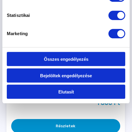
Statisztikai
Marketing
Összes engedélyezés
Bejelöltek engedélyezése
Csont mintás póráz
Elutasít
Készleten
1 800 
Ft
Részletek