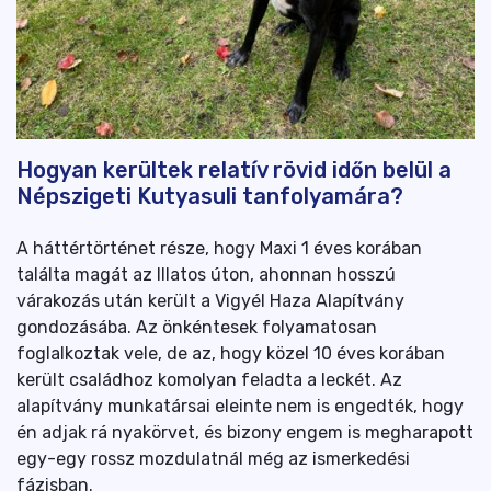
Hogyan kerültek relatív rövid időn belül a
Népszigeti Kutyasuli tanfolyamára?
A háttértörténet része, hogy Maxi 1 éves korában
találta magát az Illatos úton, ahonnan hosszú
várakozás után került a Vigyél Haza Alapítvány
gondozásába. Az önkéntesek folyamatosan
foglalkoztak vele, de az, hogy közel 10 éves korában
került családhoz komolyan feladta a leckét. Az
alapítvány munkatársai eleinte nem is engedték, hogy
én adjak rá nyakörvet, és bizony engem is megharapott
egy-egy rossz mozdulatnál még az ismerkedési
fázisban.