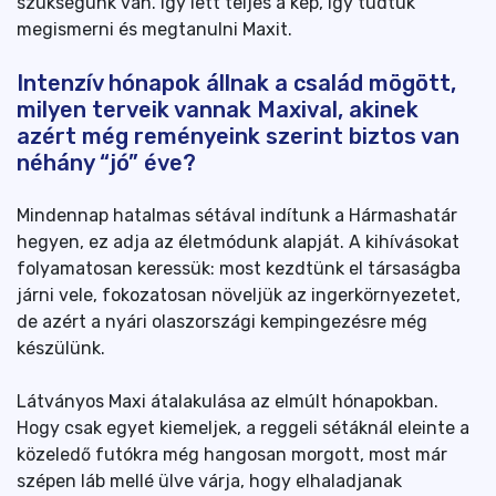
szükségünk van. Így lett teljes a kép, így tudtuk
megismerni és megtanulni Maxit.
Intenzív hónapok állnak a család mögött,
milyen terveik vannak Maxival, akinek
azért még reményeink szerint biztos van
néhány “jó” éve?
Mindennap hatalmas sétával indítunk a Hármashatár
hegyen, ez adja az életmódunk alapját. A kihívásokat
folyamatosan keressük: most kezdtünk el társaságba
járni vele, fokozatosan növeljük az ingerkörnyezetet,
de azért a nyári olaszországi kempingezésre még
készülünk.
Látványos Maxi átalakulása az elmúlt hónapokban.
Hogy csak egyet kiemeljek, a reggeli sétáknál eleinte a
közeledő futókra még hangosan morgott, most már
szépen láb mellé ülve várja, hogy elhaladjanak