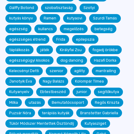
Gálffy Botond
szobatisztaság
Szotyi
kutyás könyv
Ramen
kutyaovi
Szurdi Tamás
egészség
kullancs
megelőzés
betegség
egészséges étrend
Frida
epilepszia
táplálkozás
játék
Királyfai Zsu
fogadj örökbe
egészségügyi kisokos
dog dancing
Hazafi Dorka
Kelecsényi Detti
szenior
agility
mantrailing
Janotyik Éva
Nagy Balázs
Kolompár Tímea
Kutyanyelv
Ebtestbeszéd
junior
segítőkutya
Milka
utazás
Bemutatócsoport
Regős Kriszta
Puzsár Nóra
terápiás kutyák
Branstetter Gabriella
Tükör Módszer Mentettek Ösztöndíj
Kutyasziget
Rólunk mondták
Nagyné Németh Lilla
Gabó