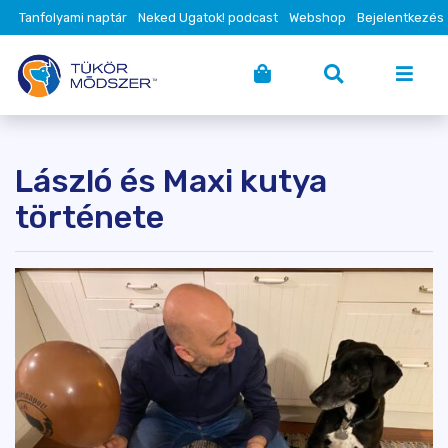
Tanfolyami naptár
Neked Ugatok! podcast
Webshop
Bejelentkezés
László és Maxi kutya
története