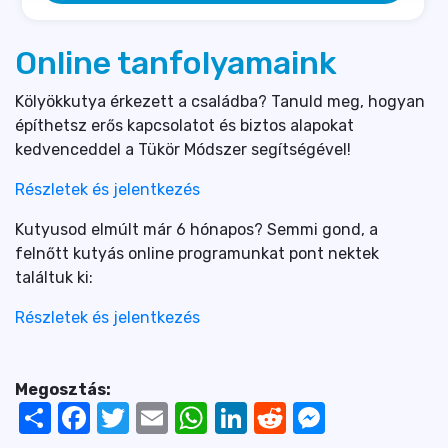
Online tanfolyamaink
Kölyökkutya érkezett a családba? Tanuld meg, hogyan
építhetsz erős kapcsolatot és biztos alapokat
kedvenceddel a Tükör Módszer segítségével!
Részletek és jelentkezés
Kutyusod elmúlt már 6 hónapos? Semmi gond, a
felnőtt kutyás online programunkat pont nektek
találtuk ki:
Részletek és jelentkezés
Megosztás:
Share
Facebook
Twitter
Email
WhatsApp
LinkedIn
Reddit
Messenger