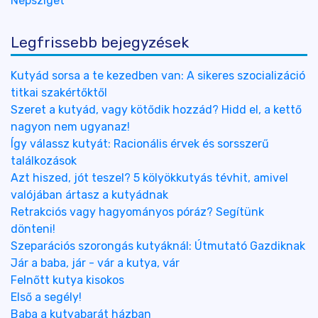
Népsziget
Legfrissebb bejegyzések
Kutyád sorsa a te kezedben van: A sikeres szocializáció
titkai szakértőktől
Szeret a kutyád, vagy kötődik hozzád? Hidd el, a kettő
nagyon nem ugyanaz!
Így válassz kutyát: Racionális érvek és sorsszerű
találkozások
Azt hiszed, jót teszel? 5 kölyökkutyás tévhit, amivel
valójában ártasz a kutyádnak
Retrakciós vagy hagyományos póráz? Segítünk
dönteni!
Szeparációs szorongás kutyáknál: Útmutató Gazdiknak
Jár a baba, jár - vár a kutya, vár
Felnőtt kutya kisokos
Első a segély!
Baba a kutyabarát házban