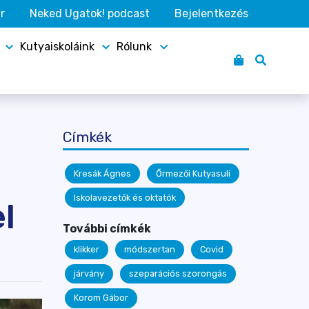
r
Neked Ugatok! podcast
Bejelentkezés
Kutyaiskoláink
Rólunk
Címkék
Kresák Ágnes
Őrmezői Kutyasuli
Iskolavezetők és oktatók
l
További címkék
klikker
módszertan
Covid
járvány
szeparációs szorongás
Korom Gábor