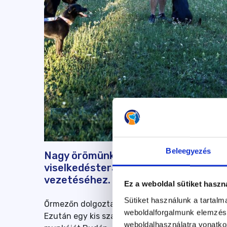
Beleegyezés
Nagy örömünkre szolgál, hogy nem tér
viselkedésterápiás oktatói léttől ne
vezetéséhez. Számodra mi jelenti a
Ez a weboldal sütiket haszn
Sütiket használunk a tartal
Őrmezőn dolgoztam terápiás oktatóként, amikor 
weboldalforgalmunk elemzésé
Ezután egy kis szabadúszás következett, tanács
weboldalhasználatra vonatko