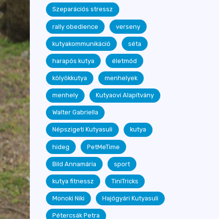
Szeparációs stressz
rally obedience
verseny
kutyakommunikáció
séta
harapós kutya
életmód
kölyökkutya
menhelyek
menhely
Kutyaovi Alapítvány
Walter Gabriella
Népszigeti Kutyasuli
kutya
hideg
PetMeTime
Bild Annamária
sport
kutya fitnessz
TiniTricks
Monoki Niki
Hajógyári Kutyasuli
Pétercsák Petra