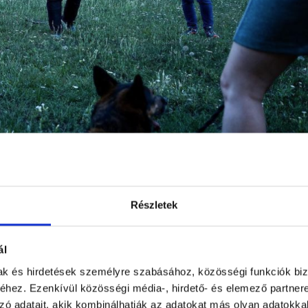
Részletek
tél vissza az irodai munkához, de azért a
m feltétlenül vezet egyenes út egy kutyaiskola
 legnagyobb kihívást ebben a munkában?
ál
mak és hirdetések személyre szabásához, közösségi funkciók biz
felkértek, hogy a vezetésemmel induljon el a suli Normafá
hez. Ezenkívül közösségi média-, hirdető- és elemező partner
adóként és terápiás oktatóként segítettem a Tükör Iskolák
zó adatait, akik kombinálhatják az adatokat más olyan adatokka