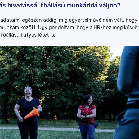
zás hivatássá, főállású munkáddá váljon?
eladataim, egészen addig, míg egyértelművé nem vált, hogy
ti munkám között. Úgy gondoltam, hogy a HR-hez még később
főállású kutyás létet is.