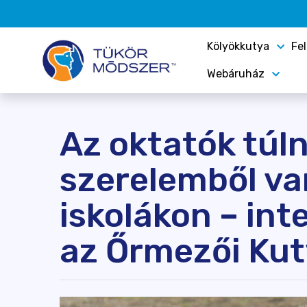
Kölyökkutya
Fe
Webáruház
Az oktatók tú
szerelemből va
iskolákon – int
az Őrmezői Kut