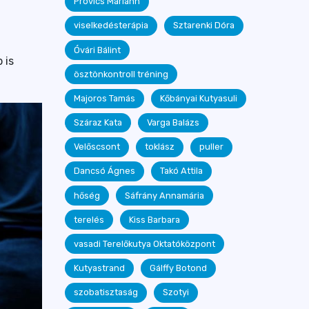
Provics Mariann
viselkedésterápia
Sztarenki Dóra
Óvári Bálint
 is
ösztönkontroll tréning
Majoros Tamás
Kőbányai Kutyasuli
Száraz Kata
Varga Balázs
Velőscsont
toklász
puller
Dancsó Ágnes
Takó Attila
hőség
Sáfrány Annamária
terelés
Kiss Barbara
vasadi Terelőkutya Oktatóközpont
Kutyastrand
Gálffy Botond
szobatisztaság
Szotyi