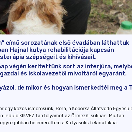
m” című sorozatának első évadában láthattuk
an Hajnal kutya rehabilitációja kapcsán
terápia szépségeit és kihívásait.
nap végén kerítettünk sort az interjúra, melyb
 gazdai és iskolavezetői mivoltáról egyaránt.
tyázol, de mikor és hogyan ismerkedtél meg a 
r egy közös ismerősünk, Bora, a Kóborka Állatvédő Egyesüle
n induló KIKVEZ tanfolyamot az Őrmezői suliban. Miután
egyre jobban belemerültem a Kutyasulis feladatokba.