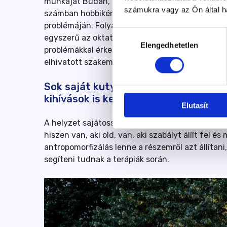
munkáját Budán, és Korom Gábor felkérésére 201
számukra vagy az Ön által ha
számban hobbiként, szerelemből vannak jelen, ő
problémáján. Folyamatos kihívást jelent, hogy 
Hozzájárulás
egyszerű az oktatói lét emberi oldala sem. Ne 
Elengedhetetlen
kiválasztása
problémákkal érkeznek a gazdik hozzánk, és eze
elhivatott szakembert találjunk, képezzünk, me
Sok saját kutyád van, ezen felül fol
kihívások is kerülnek hozzád. Milyen
Elutasít
A helyzet sajátossága, hogy én falkával terápi
hiszen van, aki old, van, aki szabályt állít fel 
antropomorfizálás lenne a részemről azt állítan
segíteni tudnak a terápiák során.