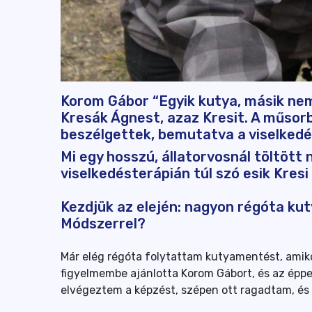
Korom Gábor “Egyik kutya, másik ne
Kresák Ágnest, azaz Kresit. A műsorb
beszélgettek, bemutatva a viselkedés
Mi egy hosszú, állatorvosnál töltött 
viselkedésterápián túl szó esik Kresi
Kezdjük az elején: nagyon régóta ku
Módszerrel?
Már elég régóta folytattam kutyamentést, amiko
figyelmembe ajánlotta Korom Gábort, és az éppe
elvégeztem a képzést, szépen ott ragadtam, és 