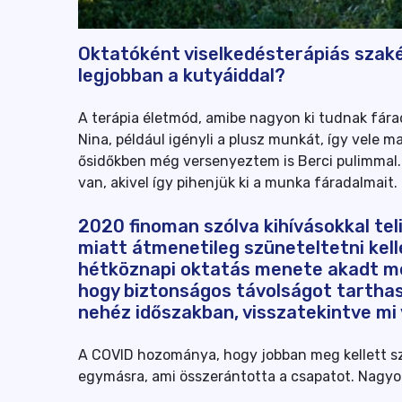
Oktatóként viselkedésterápiás szaké
legjobban a kutyáiddal?
A terápia életmód, amibe nagyon ki tudnak fára
Nina, például igényli a plusz munkát, így vele 
ősidőkben még versenyeztem is Berci pulimmal.
van, akivel így pihenjük ki a munka fáradalmait.
2020 finoman szólva kihívásokkal teli
miatt átmenetileg szüneteltetni kell
hétköznapi oktatás menete akadt me
hogy biztonságos távolságot tartha
nehéz időszakban, visszatekintve mi
A COVID hozománya, hogy jobban meg kellett sz
egymásra, ami összerántotta a csapatot. Nagyon 