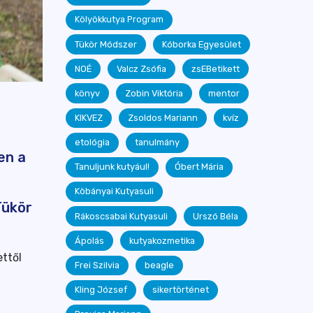
Kölyökkutya Program
Tükör Módszer
Kóborka Egyesület
NOÉ
Valcz Zsófia
zsEBetikett
könyv
Zobin Viktória
mentor
KIKVEZ
Zsoldos Mariann
kvíz
etológia
tanulmány
en a
Tanuljunk kutyául!
Óbert Mária
Köbányai Kutyasuli
Tükör
Rákoscsabai Kutyasuli
Urszó Béla
Ápolás
kutyakozmetika
ttől
Frei Szilvia
beagle
Kling József
sikertörténet