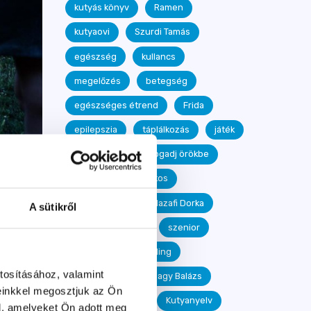
kutyás könyv
Ramen
kutyaovi
Szurdi Tamás
egészség
kullancs
megelőzés
betegség
egészséges étrend
Frida
epilepszia
táplálkozás
játék
Királyfai Zsu
fogadj örökbe
egészségügyi kisokos
dog dancing
Hazafi Dorka
A sütikről
Kelecsényi Detti
szenior
agility
mantrailing
tosításához, valamint
Janotyik Éva
Nagy Balázs
n.
einkkel megosztjuk az Ön
Kolompár Tímea
Kutyanyelv
l, amelyeket Ön adott meg