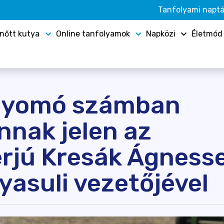
Tanfolyami naptá
lnőtt kutya
Online tanfolyamok
Napközi
Életmód
lnyomó számban
nnak jelen az
erjú Kresák Ágnesse
yasuli vezetőjével