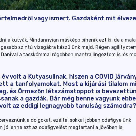
rtelmedről vagy ismert. Gazdaként mit élveze
dni a kutyák. Mindannyian másképp pihenik ezt ki, de a ma
magasabb szintű vizsgákra készülünk majd. Régen agilityztem
 Danival a tacskómmal régebben mantrailingeztem is, és mo
 év volt a Kutyasulinak, hiszen a COVID járván
ett a tanfolyamokat. Most a kijárási tilalom m
g, és Őrmezőn létszámstoppot is bevezettün
ssanak a gazdák. Bár még benne vagyunk ebbe
 volt az eddigi legnagyobb tanulság számodra
erveznünk a dolgokat, ezáltal sokkal jobban odafigyelünk
jó lenne ezt az odafigyelést megtartani a jövőben is.