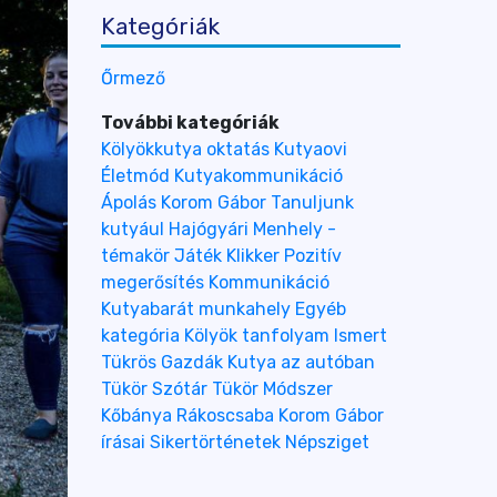
Kategóriák
Őrmező
További kategóriák
Kölyökkutya oktatás
Kutyaovi
Életmód
Kutyakommunikáció
Ápolás
Korom Gábor
Tanuljunk
kutyául
Hajógyári
Menhely -
témakör
Játék
Klikker
Pozitív
megerősítés
Kommunikáció
Kutyabarát munkahely
Egyéb
kategória
Kölyök tanfolyam
Ismert
Tükrös Gazdák
Kutya az autóban
Tükör Szótár
Tükör Módszer
Kőbánya
Rákoscsaba
Korom Gábor
írásai
Sikertörténetek
Népsziget