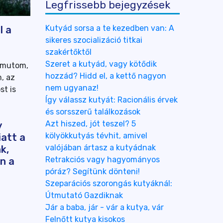
Legfrissebb bejegyzések
Kutyád sorsa a te kezedben van: A
l a
sikeres szocializáció titkai
szakértőktől
Szeret a kutyád, vagy kötődik
lamutom,
hozzád? Hidd el, a kettő nagyon
, az
nem ugyanaz!
st is
Így válassz kutyát: Racionális érvek
és sorsszerű találkozások
Azt hiszed, jót teszel? 5
y
kölyökkutyás tévhit, amivel
iatt a
valójában ártasz a kutyádnak
k,
Retrakciós vagy hagyományos
n a
póráz? Segítünk dönteni!
?
Szeparációs szorongás kutyáknál:
Útmutató Gazdiknak
Jár a baba, jár - vár a kutya, vár
Felnőtt kutya kisokos