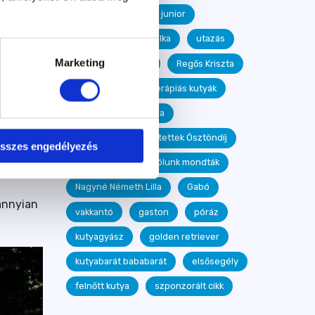
yomó
Ebtestbeszéd
junior
en nem
segítőkutya
Milka
utazás
pi”
Marketing
Bemutatócsoport
Regős Kriszta
yen
Puzsár Nóra
terápiás kutyák
Branstetter Gabriella
ly
n?
Tükör Módszer Mentettek Ösztöndíj
sszes engedélyezés
Kutyasziget
Rólunk mondták
tnak,
Nagyné Németh Lilla
Gabó
dannyian
vakkantó
gaston
póráz
kutyagyász
golden retriever
kutyabarát bababarát
elsősegély
felnőtt kutya
szponzorált cikk