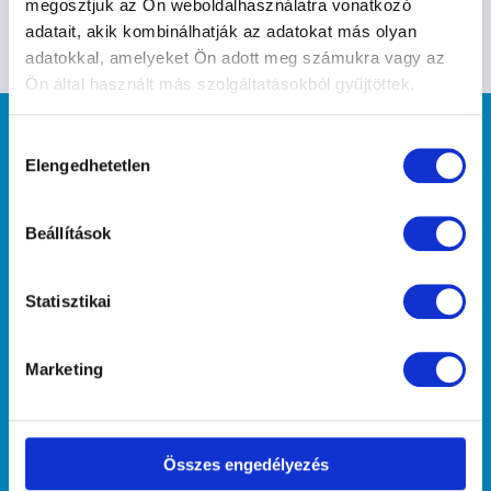
megosztjuk az Ön weboldalhasználatra vonatkozó
adatait, akik kombinálhatják az adatokat más olyan
adatokkal, amelyeket Ön adott meg számukra vagy az
Ön által használt más szolgáltatásokból gyűjtöttek.
Hozzájárulás
Elengedhetetlen
kiválasztása
Beállítások
"Mint midőn ha a saját arcunkat akarjuk
megnézni, tükörbe tekintünk, hogy
lássuk, ugyanúgy, midőn megismerni
Statisztikai
kívánjuk önmagunkat, a barátunkra
tekintve ismerjük meg." (Arisztotelész)
Marketing
Kutyaiskoláink
Hajógyári Kutyasuli
Összes engedélyezés
Népszigeti Kutyasuli