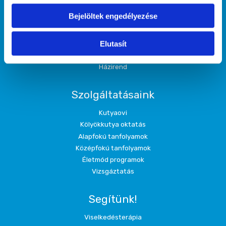
Kőbányai Kutyasuli
Bejelöltek engedélyezése
Őrmezői Kutyasuli
Rákoscsabai Kutyasuli
Őrmezői Kölyök Suli
Elutasít
Házirend
Szolgáltatásaink
Kutyaovi
Kölyökkutya oktatás
Alapfokú tanfolyamok
Középfokú tanfolyamok
Életmód programok
Vizsgáztatás
Segítünk!
Viselkedésterápia