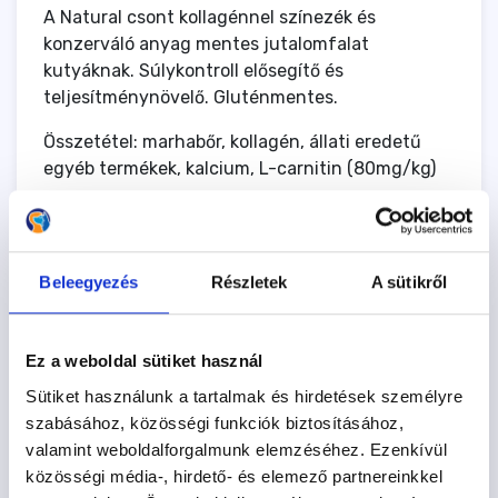
A Natural csont kollagénnel színezék és
konzerváló anyag mentes jutalomfalat
kutyáknak. Súlykontroll elősegítő és
teljesítménynövelő. Gluténmentes.
Összetétel: marhabőr, kollagén, állati eredetű
egyéb termékek, kalcium, L-carnitin (80mg/kg)
Analitikai összetevői:
nyersfehérje 71,7%
Beleegyezés
Részletek
A sütikről
nyersrost <1,0%
nyersolajok és –zsírok 4,6%
nyershamu 9,2%
Ez a weboldal sütiket használ
nedvesség: 14,5%
Sütiket használunk a tartalmak és hirdetések személyre
Tárolás: száraz, hűvös helyen. Emberi
szabásához, közösségi funkciók biztosításához,
fogyasztásra nem alkalmas.
valamint weboldalforgalmunk elemzéséhez. Ezenkívül
közösségi média-, hirdető- és elemező partnereinkkel
Nézd meg a többi jutalomfalatunkat is