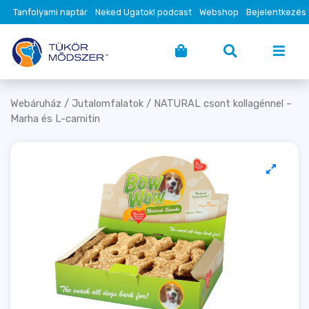
Tanfolyami naptár
Neked Ugatok! podcast
Webshop
Bejelentkezés
Webáruház
/
Jutalomfalatok
/ NATURAL csont kollagénnel –
Marha és L-carnitin