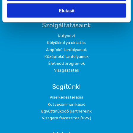
Házirend
Elutasít
Szolgáltatásaink
Kutyaovi
Kölyökkutya oktatás
Alapfokú tanfolyamok
Középfokú tanfolyamok
Életmód programok
Vizsgáztatás
Segítünk!
Viselkedésterápia
Kutyakommunikáció
Együttműködő partnereink
Vizsgára felkészítés (K99)