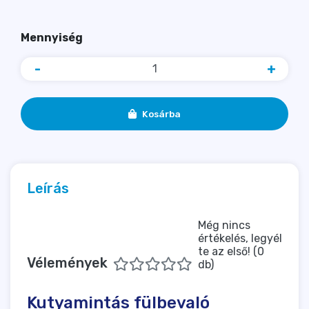
Mennyiség
-
+
Kosárba
Leírás
Még nincs
értékelés, legyél
te az első! (0
Vélemények
db)
Kutyamintás fülbevaló