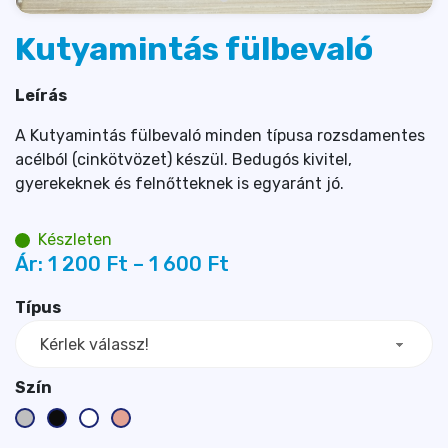
Kutyamintás fülbevaló
Leírás
A Kutyamintás fülbevaló minden típusa rozsdamentes
acélból (cinkötvözet) készül. Bedugós kivitel,
gyerekeknek és felnőtteknek is egyaránt jó.
Készleten
Ár:
1 200 
Ft
–
1 600 
Ft
Típus
Kérlek válassz!
Szín