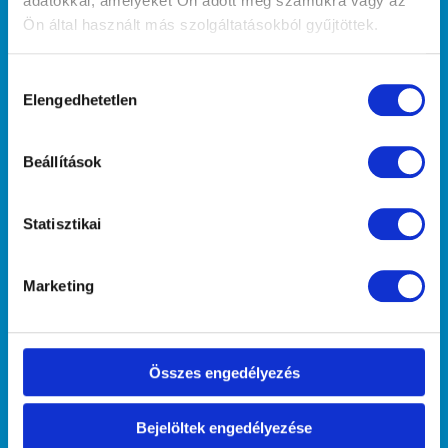
adatokkal, amelyeket Ön adott meg számukra vagy az
Ön által használt más szolgáltatásokból gyűjtöttek.
Hozzájárulás
Elengedhetetlen
kiválasztása
"Mint midőn ha a saját arcunkat akarjuk
megnézni, tükörbe tekintünk, hogy
Beállítások
lássuk, ugyanúgy, midőn megismerni
kívánjuk önmagunkat, a barátunkra
tekintve ismerjük meg." (Arisztotelész)
Statisztikai
Kutyaiskoláink
Marketing
Hajógyári Kutyasuli
Népszigeti Kutyasuli
Kőbányai Kutyasuli
Összes engedélyezés
Őrmezői Kutyasuli
Rákoscsabai Kutyasuli
Bejelöltek engedélyezése
Őrmezői Kölyök Suli