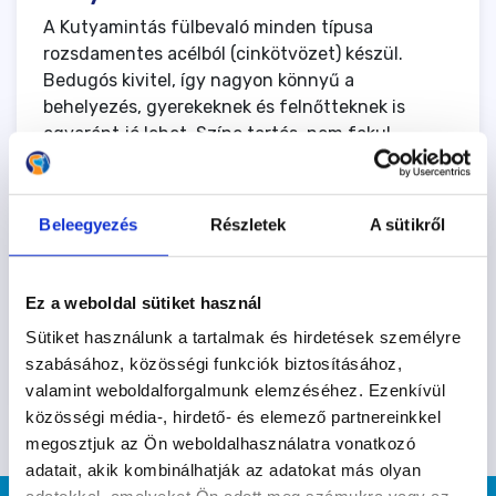
A Kutyamintás fülbevaló minden típusa
rozsdamentes acélból (cinkötvözet) készül.
Bedugós kivitel, így nagyon könnyű a
behelyezés, gyerekeknek és felnőtteknek is
egyaránt jó lehet. Színe tartós, nem fakul.
Gazdiknak, kutyafanoknak kötelező darab.
Mérete: minden típusnak változó, körülbelül
Beleegyezés
Részletek
A sütikről
0,5cm x 1cm
Színe: Ezüst, fekete vagy rosegold
Ez a weboldal sütiket használ
Nézd meg a többi termékünket is!
Sütiket használunk a tartalmak és hirdetések személyre
szabásához, közösségi funkciók biztosításához,
valamint weboldalforgalmunk elemzéséhez. Ezenkívül
közösségi média-, hirdető- és elemező partnereinkkel
megosztjuk az Ön weboldalhasználatra vonatkozó
adatait, akik kombinálhatják az adatokat más olyan