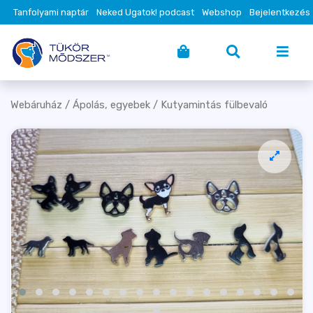
Tanfolyami naptár
Neked Ugatok! podcast
Webshop
Bejelentkezés
Webáruház
/
Ápolás, egyebek
/ Kutyamintás fülbevaló