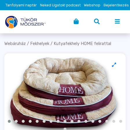
Tanfolyami naptár
Neked Ugatok! podcast
Webshop
Bejelentkezés
Webáruház
/
Fekhelyek
/ Kutyafekhely HOME felirattal