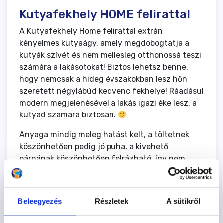
Kutyafekhely HOME felirattal
A Kutyafekhely Home felirattal extrán
kényelmes kutyaágy, amely megdobogtatja a
kutyák szívét és nem mellesleg otthonossá teszi
számára a lakásotokat! Biztos lehetsz benne,
hogy nemcsak a hideg évszakokban lesz hőn
szeretett négylábúd kedvenc fekhelye! Ráadásul
modern megjelenésével a lakás igazi éke lesz, a
kutyád számára biztosan.
Anyaga mindig meleg hatást kelt, a töltetnek
köszönhetően pedig jó puha, a kivehető
párnának köszönhetően felrázható, így nem
tudja kifeküdni a kedvenced. Belül nagyon puha
plüss borítja, kívül textil anyagú. a Home felirat
az elején hímzett.
Beleegyezés
Részletek
A sütikről
Méretek