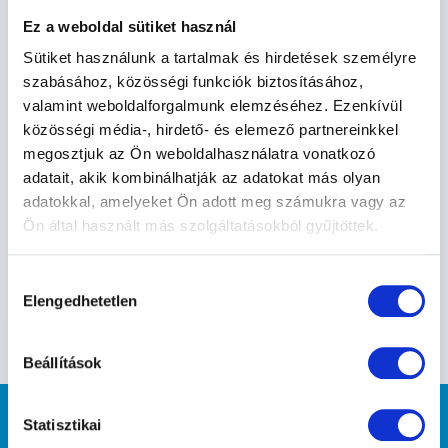
S
Ez a weboldal sütiket használ
Belül: 50 x 32 cm
Sütiket használunk a tartalmak és hirdetések személyre
Kívül: 75 x 50 cm
szabásához, közösségi funkciók biztosításához,
valamint weboldalforgalmunk elemzéséhez. Ezenkívül
M
közösségi média-, hirdető- és elemező partnereinkkel
Belül: 40 x 30 cm
megosztjuk az Ön weboldalhasználatra vonatkozó
Kívül: 55 x 45 cm
adatait, akik kombinálhatják az adatokat más olyan
L
adatokkal, amelyeket Ön adott meg számukra vagy az
Belül: 35 x 22 cm
Ön által használt más szolgáltatásokból gyűjtöttek.
Kívül: 40 x 55 cm
Hozzájárulás
Nézd meg a többi kutyafekhelyünket is!
Elengedhetetlen
kiválasztása
Beállítások
Statisztikai