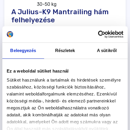
30-50 kg
A Julius-K9 Mantrailing hám
felhelyezése
®
A JK9
Mantrailing hám feladásakor a kutyát
tarthatjuk a lábunk között: a kutya előre néz, a
két térdünkkel a hátsó lábak előtt, a horpaszánál
Beleegyezés
Részletek
A sütikről
fogjuk közre. Ha a kutya nem szereti ezt a
feladási formát, akkor mellette állva is
öltöztethetjük. Amennyiben a kutyát nem
Ez a weboldal sütiket használ
zavarja a kutyahám fejen történő áthúzása,
elegendő csak a háti elem két csatját kikapcsolni
Sütiket használunk a tartalmak és hirdetések személyre
a felhelyezéshez. A nyaki elemet a mellkasi
szabásához, közösségi funkciók biztosításához,
párnával összekötő hevedert áthúzzuk a fejen,
valamint weboldalforgalmunk elemzéséhez. Ezenkívül
így a nyaki és háti elem a kutya hátára fekszik
közösségi média-, hirdető- és elemező partnereinkkel
fel, a mellpárnát pedig a mellkasra simítjuk.
megosztjuk az Ön weboldalhasználatra vonatkozó
Végezetül a két hátsó csatot a háti elemhez
adatait, akik kombinálhatják az adatokat más olyan
kapcsoljuk.
adatokkal, amelyeket Ön adott meg számukra vagy az
Ön által használt más szolgáltatásokból gyűjtöttek.