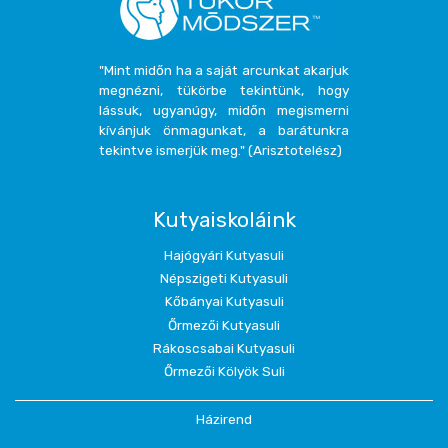
"Mint midőn ha a saját arcunkat akarjuk
megnézni, tükörbe tekintünk, hogy
lássuk, ugyanúgy, midőn megismerni
kívánjuk önmagunkat, a barátunkra
tekintve ismerjük meg." (Arisztotelész)
Kutyaiskoláink
Hajógyári Kutyasuli
Népszigeti Kutyasuli
Kőbányai Kutyasuli
Őrmezői Kutyasuli
Rákoscsabai Kutyasuli
Őrmezői Kölyök Suli
Házirend