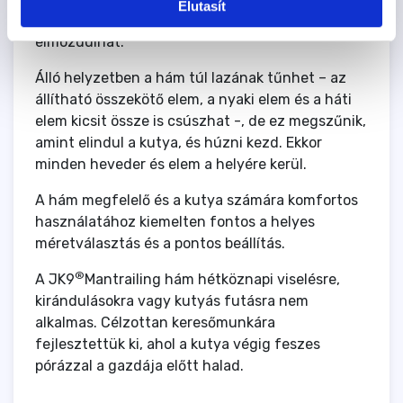
Elutasít
laza, mert akkor munka közben oldalirányban
elmozdulhat.
Álló helyzetben a hám túl lazának tűnhet – az
állítható összekötő elem, a nyaki elem és a háti
elem kicsit össze is csúszhat -, de ez megszűnik,
amint elindul a kutya, és húzni kezd. Ekkor
minden heveder és elem a helyére kerül.
A hám megfelelő és a kutya számára komfortos
használatához kiemelten fontos a helyes
méretválasztás és a pontos beállítás.
®
A JK9
Mantrailing hám hétköznapi viselésre,
kirándulásokra vagy kutyás futásra nem
alkalmas. Célzottan keresőmunkára
fejlesztettük ki, ahol a kutya végig feszes
pórázzal a gazdája előtt halad.