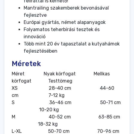
felirattal is kérhető!
Mantrailing szakemberek bevonásával
fejlesztve
Európai gyártás, német alapanyagok
Folyamatos teherbírási tesztek és
innováció
Több mint 20 év tapasztalat a kutyahámok
fejlesztésében
Méretek
Méret Nyak körfogat Mellkas
körfogat Testtömeg
XS 28-40 cm 44-60
cm 7-12 kg
S 36-46 cm 50-71 cm
10-20 kg
M 40-52 cm 63-85 cm
18-32 kg
L-XL 50-70 cm 70-96 cm