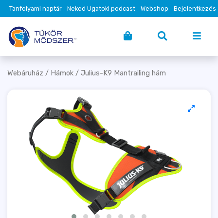
Tanfolyami naptár
Neked Ugatok! podcast
Webshop
Bejelentkezés
Webáruház
/
Hámok
/ Julius-K9 Mantrailing hám