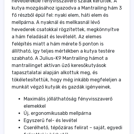
hevederekbe fényvisszaverő szálak kerültek. A
kutya mozgásához igazodva a Mantrailing hám 3
fő részből épül fel: nyaki elem, háti elem és
mellpárna. A nyaknál és mellkasnál lévő
hevederek csatokkal rögzítettek, megkönnyítve
a hám feladását és levételét. Az elemes
felépítés miatt a hám mérete 5 ponton is
állítható, így teljes mértékben a kutya testére
szabható. A Julius-K9 Mantrailing hámot a
mantrailinget aktívan űző keresőkutyások
tapasztalatai alapján alkottuk meg, és
tökéletesítettük, hogy még inkább megfeleljen a
munkát végző kutyák és gazdák igényeinek.
Maximális jólláthatóság fényvisszaverő
elemekkel
Új, ergonomikusabb mellpárna
Egyszerű fel- és levétel
Cserélhető, tépőzáras felirat – saját, egyedi