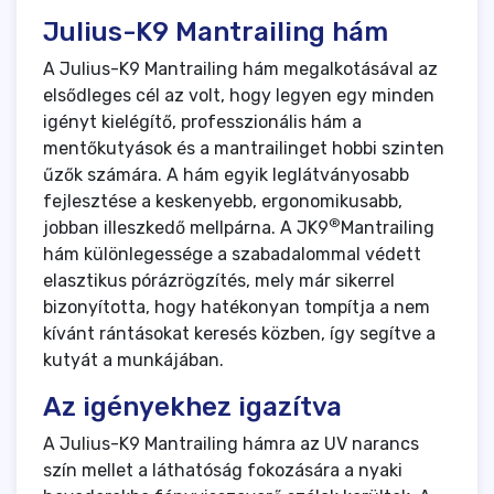
Julius-K9 Mantrailing hám
A Julius-K9 Mantrailing hám megalkotásával az
elsődleges cél az volt, hogy legyen egy minden
igényt kielégítő, professzionális hám a
mentőkutyások és a mantrailinget hobbi szinten
űzők számára. A hám egyik leglátványosabb
fejlesztése a keskenyebb, ergonomikusabb,
®
jobban illeszkedő mellpárna. A JK9
Mantrailing
hám különlegessége a szabadalommal védett
elasztikus pórázrögzítés, mely már sikerrel
bizonyította, hogy hatékonyan tompítja a nem
kívánt rántásokat keresés közben, így segítve a
kutyát a munkájában.
Az igényekhez igazítva
A Julius-K9 Mantrailing hámra az UV narancs
szín mellet a láthatóság fokozására a nyaki