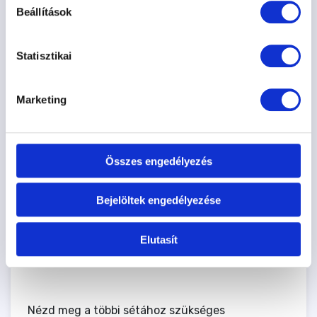
Beállítások
Nyakörvméreteink (pl. 30-as méret) a felhasznált
anyag teljes hosszára vonatkoznak, a csat és a
rögzítőelemek figyelembevétele nélkül. Meg kell
Statisztikai
jegyezni, hogy a beállítási tartományt
figyelembe véve az első érték a legkisebb, a
Marketing
második érték pedig a lehető legnagyobb
beállításra vonatkozik.
Összes engedélyezés
Bejelöltek engedélyezése
Elutasít
Nézd meg a többi sétához szükséges