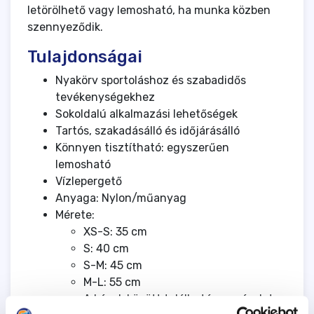
letörölhető vagy lemosható, ha munka közben
szennyeződik.
Tulajdonságai
Nyakörv sportoláshoz és szabadidős
tevékenységekhez
Sokoldalú alkalmazási lehetőségek
Tartós, szakadásálló és időjárásálló
Könnyen tisztítható: egyszerűen
lemosható
Vízlepergető
Anyaga: Nylon/műanyag
Mérete:
XS-S: 35 cm
S: 40 cm
S-M: 45 cm
M-L: 55 cm
A képek között található egy részletes