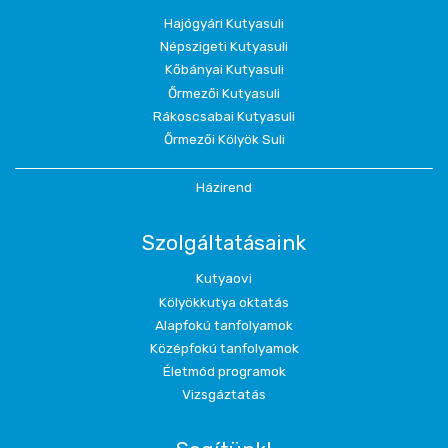
Hajógyári Kutyasuli
Népszigeti Kutyasuli
Kőbányai Kutyasuli
Őrmezői Kutyasuli
Rákoscsabai Kutyasuli
Őrmezői Kölyök Suli
Házirend
Szolgáltatásaink
Kutyaovi
Kölyökkutya oktatás
Alapfokú tanfolyamok
Középfokú tanfolyamok
Életmód programok
Vizsgáztatás