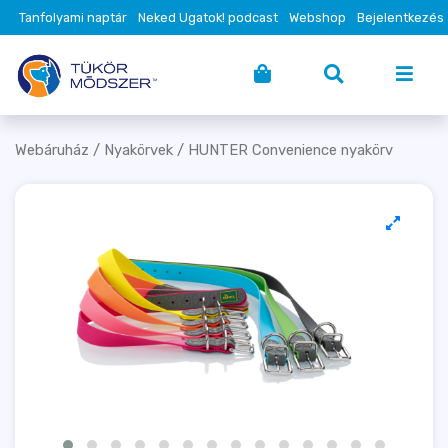
Tanfolyami naptár
Neked Ugatok! podcast
Webshop
Bejelentkezés
Webáruház
/
Nyakörvek
/ HUNTER Convenience nyakörv