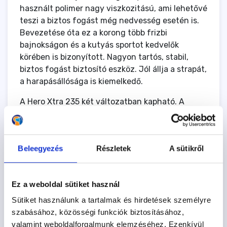
használt polimer nagy viszkozitású, ami lehetővé
teszi a biztos fogást még nedvesség esetén is.
Bevezetése óta ez a korong több frizbi
bajnokságon és a kutyás sportot kedvelők
körében is bizonyított. Nagyon tartós, stabil,
biztos fogást biztosító eszköz. Jól állja a strapát,
a harapásállósága is kiemelkedő.
A Hero Xtra 235 két változatban kapható. A
Freestyle modellt kissé simább felület jellemzi,
hogy kedvezzen a frizbi csúszásának a trükkök
megvalósításához, míg a DISTANCE változat a
Beleegyezés
Részletek
A sütikről
maximális tapadás biztosítása érdekében
készült.
Tulajdonságai
Ez a weboldal sütiket használ
Sütiket használunk a tartalmak és hirdetések személyre
Átmérő: 23,5 cm
szabásához, közösségi funkciók biztosításához,
Súly: 105 g (+/- 2g)
valamint weboldalforgalmunk elemzéséhez. Ezenkívül
Szín: Világoskék vagy Piros