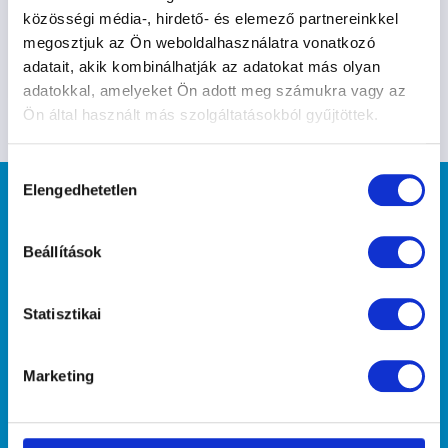
közösségi média-, hirdető- és elemező partnereinkkel
Nézd meg a többi frizbit is, válaszd a számotokra
megosztjuk az Ön weboldalhasználatra vonatkozó
leginkább megfelelőt!
adatait, akik kombinálhatják az adatokat más olyan
adatokkal, amelyeket Ön adott meg számukra vagy az
Ön által használt más szolgáltatásokból gyűjtöttek.
Hozzájárulás
Elengedhetetlen
kiválasztása
Beállítások
"Mint midőn ha a saját arcunkat akarjuk
Statisztikai
megnézni, tükörbe tekintünk, hogy
lássuk, ugyanúgy, midőn megismerni
kívánjuk önmagunkat, a barátunkra
Marketing
tekintve ismerjük meg." (Arisztotelész)