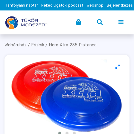
Tanfolyami naptár
Neked Ugatok! podcast
Webshop
Bejelentkezés
Webáruház
/
Frizbik
/ Hero Xtra 235 Distance