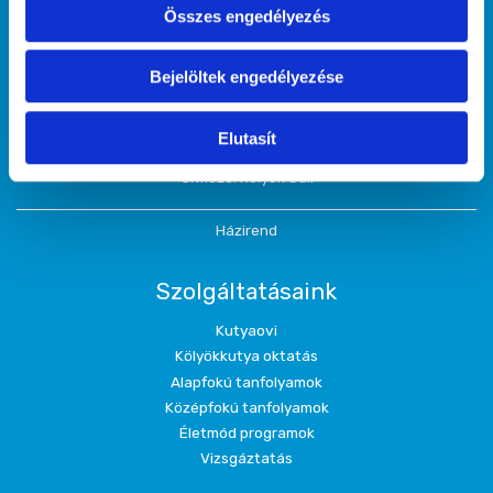
Kutyaiskoláink
Összes engedélyezés
Hajógyári Kutyasuli
Népszigeti Kutyasuli
Bejelöltek engedélyezése
Kőbányai Kutyasuli
Őrmezői Kutyasuli
Elutasít
Rákoscsabai Kutyasuli
Őrmezői Kölyök Suli
Házirend
Szolgáltatásaink
Kutyaovi
Kölyökkutya oktatás
Alapfokú tanfolyamok
Középfokú tanfolyamok
Életmód programok
Vizsgáztatás