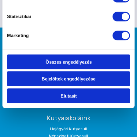
Statisztikai
Marketing
Összes engedélyezés
"Mint midőn ha a saját arcunkat akarjuk
megnézni, tükörbe tekintünk, hogy
Bejelöltek engedélyezése
lássuk, ugyanúgy, midőn megismerni
kívánjuk önmagunkat, a barátunkra
Elutasít
tekintve ismerjük meg." (Arisztotelész)
Kutyaiskoláink
Hajógyári Kutyasuli
Népszigeti Kutyasuli