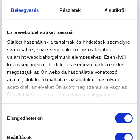
Fényvisszaverő elemek
Beleegyezés
Részletek
A sütikről
Ideális kistestű kutyáknak
A mérettáblázat a képek között található
Ez a weboldal sütiket használ
Sütiket használunk a tartalmak és hirdetések személyre
szabásához, közösségi funkciók biztosításához,
valamint weboldalforgalmunk elemzéséhez. Ezenkívül
közösségi média-, hirdető- és elemező partnereinkkel
megosztjuk az Ön weboldalhasználatra vonatkozó
adatait, akik kombinálhatják az adatokat más olyan
adatokkal, amelyeket Ön adott meg számukra vagy az
Ön által használt más szolgáltatásokból gyűjtöttek.
A hám, amely minden sétával élményt hoz a
hétköznapokba.
Hozzájárulás
Elengedhetetlen
kiválasztása
Nézd meg a többi sétához szükséges
termékünket is:
Pórázok
,
Nyakörvek
,
Hámok
Beállítások