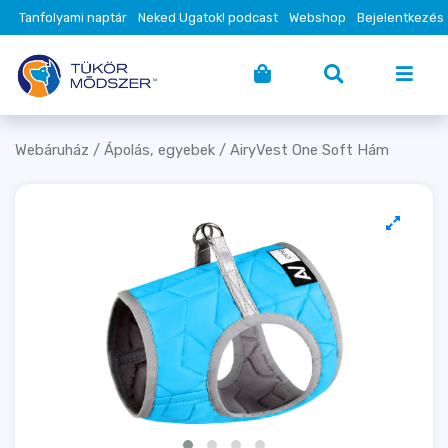
Tanfolyami naptár
Neked Ugatok! podcast
Webshop
Bejelentkezés
Webáruház
/
Ápolás, egyebek
/ AiryVest One Soft Hám