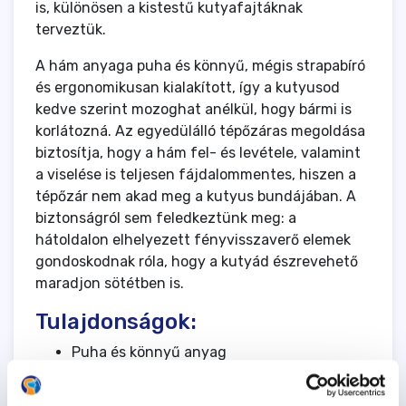
is, különösen a kistestű kutyafajtáknak
terveztük.
A hám anyaga puha és könnyű, mégis strapabíró
és ergonomikusan kialakított, így a kutyusod
kedve szerint mozoghat anélkül, hogy bármi is
korlátozná. Az egyedülálló tépőzáras megoldása
biztosítja, hogy a hám fel- és levétele, valamint
a viselése is teljesen fájdalommentes, hiszen a
tépőzár nem akad meg a kutyus bundájában. A
biztonságról sem feledkeztünk meg: a
hátoldalon elhelyezett fényvisszaverő elemek
gondoskodnak róla, hogy a kutyád észrevehető
maradjon sötétben is.
Tulajdonságok:
Puha és könnyű anyag
Ergonomikus kialakítás
Tépőzáras rögzítés