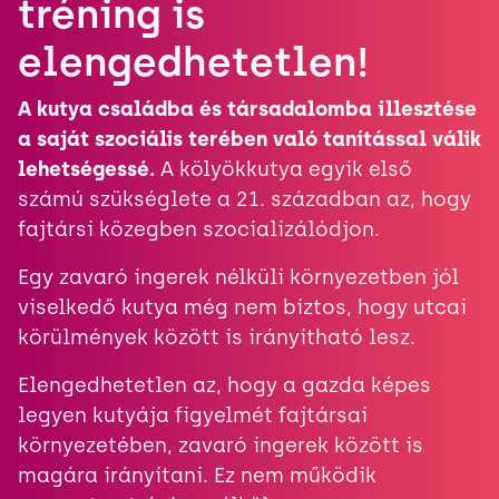
tréning is
elengedhetetlen!
A kutya családba és társadalomba illesztése
a saját szociális terében való tanítással válik
lehetségessé.
A kölyökkutya egyik első
számú szükséglete a 21. században az, hogy
fajtársi közegben szocializálódjon.
Egy zavaró ingerek nélküli környezetben jól
viselkedő kutya még nem biztos, hogy utcai
körülmények között is irányítható lesz.
Elengedhetetlen az, hogy a gazda képes
legyen kutyája figyelmét fajtársai
környezetében, zavaró ingerek között is
magára irányítani. Ez nem működik