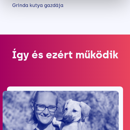
Grinda kutya gazdája
Így és ezért működik