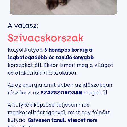
A válasz:
Szivacskorszak
Kölyökkutyád
6 hónapos koráig a
legbefogadóbb és tanulékonyabb
korszakát éli. Ekkor ismeri meg a világot
és alakulnak ki a szokásai.
Az az energia amit ebben az időszakban
rászánsz, az
SZÁZSZOROSAN
megtérül.
A kölykök képzése teljesen más
megközelítést igényel, mint egy felnőtt
kutyáé.
Szívesen tanul, viszont nem