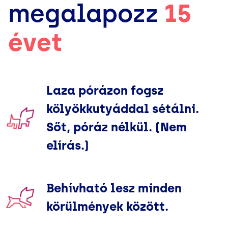
megalapozz
15
évet
Laza pórázon fogsz
kölyökkutyáddal sétálni.
Sőt, póráz nélkül. (Nem
elírás.)
Behívható lesz minden
körülmények között.