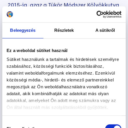
2015-ig, azaz a Tükör Módszer Kölyökkutya
Programját megelőzően a kölyökkor egy
szinte teljesen kiaknázatlan terület volt
hazánkban, miközben ez a kutya
Beleegyezés
Részletek
A sütikről
tanításának
leghatékonyabb periódusa
.
“Az első Kölyökkutya-tanfolyamot
Ez a weboldal sütiket használ
megelőzően 10 éven keresztül dolgoztuk ki
Sütiket használunk a tartalmak és hirdetések személyre
oktatótársaimmal, saját kutyáinkon a
szabásához, közösségi funkciók biztosításához,
módszertant. Hiába volt akkorra már több
valamint weboldalforgalmunk elemzéséhez. Ezenkívül
mint 100 ezer kutya-gazda páros
közösségi média-, hirdető- és elemező partnereinkkel
tapasztalata mögöttünk, sok mindent újra
megosztjuk az Ön weboldalhasználatra vonatkozó
adatait, akik kombinálhatják az adatokat más olyan
kellett, hogy tanuljunk. Ez a több mint egy
adatokkal, amelyeket Ön adott meg számukra vagy az
évtizedes folyamatos kísérletezgetés és
Ön által használt más szolgáltatásokból gyűjtöttek.
tanulás tette lehetővé, hogy 2015-ben a
nagyközönség elé tárjuk az első
Hozzájárulás
Kölyökkutya-tanfolyamot.”
Korom Gábor –