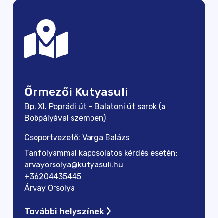
Őrmezői Kutyasuli
Bp. XI. Poprádi út - Balatoni út sarok (a
Bobpályával szemben)
Csoportvezető: Varga Balázs
Tanfolyammal kapcsolatos kérdés esetén:
arvayorsolya@kutyasuli.hu
+36204435445
Árvay Orsolya
További helyszínek