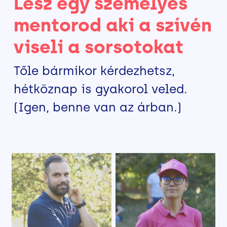
Lesz egy személyes
mentorod aki a szívén
viseli a sorsotokat
Tőle bármikor kérdezhetsz,
hétköznap is gyakorol veled.
(Igen, benne van az árban.)