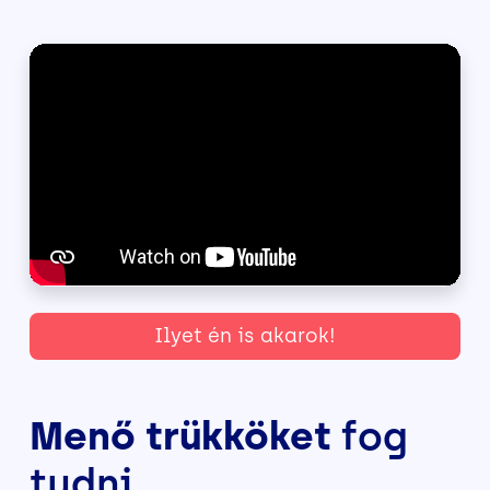
Ilyet én is akarok!
Menő trükköket
fog
tudni