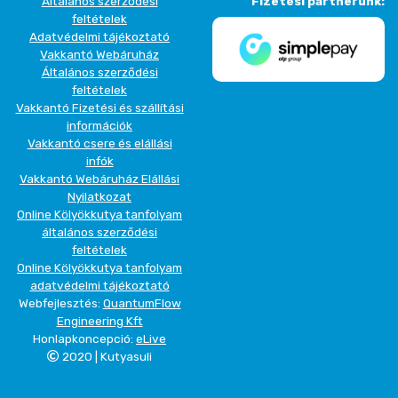
Általános szerződési
Fizetési partnerünk:
feltételek
Adatvédelmi tájékoztató
Vakkantó Webáruház
Általános szerződési
feltételek
Vakkantó Fizetési és szállítási
információk
Vakkantó csere és elállási
infók
Vakkantó Webáruház Elállási
Nyilatkozat
Online Kölyökkutya tanfolyam
általános szerződési
feltételek
Online Kölyökkutya tanfolyam
adatvédelmi tájékoztató
Webfejlesztés:
QuantumFlow
Engineering Kft
Honlapkoncepció:
eLive
2020 | Kutyasuli