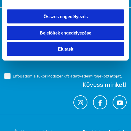
Hírlevél
Összes engedélyezés
Bejelöltek engedélyezése
Elutasít
Kérem a hírlevelet
Elfogadom a Tükör Módszer Kft
adatvédelmi tájékoztatóját
.
Kövess minket!