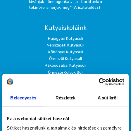
kívánjuk önmagunkat, a barátunkra
tekintve ismerjük meg." (Arisztotelész)
Kutyaiskoláink
Hajógyári Kutyasuli
Népszigeti Kutyasuli
Kőbányai Kutyasuli
Őrmezői Kutyasuli
Rákoscsabai Kutyasuli
Őrmezői Kölyök Suli
Házirend
Beleegyezés
Részletek
A sütikről
Szolgáltatásaink
Kutyaovi
Ez a weboldal sütiket használ
Kölyökkutya oktatás
Alapfokú tanfolyamok
Sütiket használunk a tartalmak és hirdetések személyre