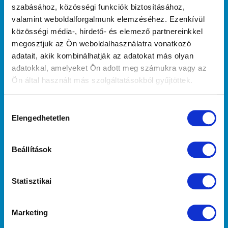
Középfokú tanfolyamok
szabásához, közösségi funkciók biztosításához,
Életmód programok
valamint weboldalforgalmunk elemzéséhez. Ezenkívül
Vizsgáztatás
közösségi média-, hirdető- és elemező partnereinkkel
megosztjuk az Ön weboldalhasználatra vonatkozó
Segítünk!
adatait, akik kombinálhatják az adatokat más olyan
adatokkal, amelyeket Ön adott meg számukra vagy az
Viselkedésterápia
Ön által használt más szolgáltatásokból gyűjtöttek.
Kutyakommunikáció
Együttműködő partnereink
Hozzájárulás
Vizsgára felkészítés (K99)
Elengedhetetlen
kiválasztása
Webshop
Beállítások
Könyvek
Pórázok
Nyakörvek
Statisztikai
Játékok
Ápolás
Marketing
Fekhelyek
Frizbik