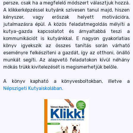
persze, csak ha a megfelelő módszert választjuk hozzá.
A klikkerképzéssel kutyánk szívesen tanul majd, hiszen
kényszer, vagy erőszak helyett motivációra,
jutalmazásra épül. A közös feladatmegoldás mélyíti a
kutya-gazda kapcsolatot és árnyaltabbá teszi a
kommunikációt is kutyánkkal. E nagyon gyakorlatias
könyv igyekszik az összes tanítás során várható
eseményre felkészíteni a gazdát, így az otthoni, önálló
munkát segíti. Az alapvető feladatokon kívül néhány
mókás trükk kivitelezését is megismerhetjük belőle.
A könyv kapható a könyvesboltokban, illetve a
Népszigeti Kutyaiskolában.