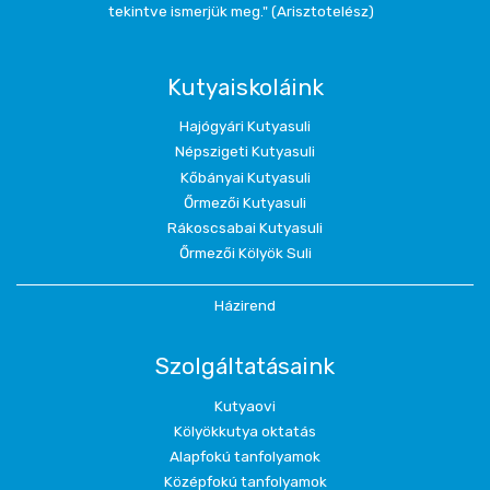
tekintve ismerjük meg." (Arisztotelész)
Kutyaiskoláink
Hajógyári Kutyasuli
Népszigeti Kutyasuli
Kőbányai Kutyasuli
Őrmezői Kutyasuli
Rákoscsabai Kutyasuli
Őrmezői Kölyök Suli
Házirend
Szolgáltatásaink
Kutyaovi
Kölyökkutya oktatás
Alapfokú tanfolyamok
Középfokú tanfolyamok