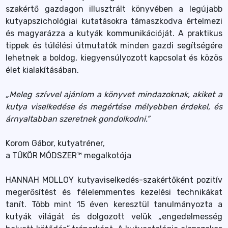
szakértő gazdagon illusztrált könyvében a legújabb
kutyapszichológiai kutatásokra támaszkodva értelmezi
és magyarázza a kutyák kommunikációját. A praktikus
tippek és túlélési útmutatók minden gazdi segítségére
lehetnek a boldog, kiegyensúlyozott kapcsolat és közös
élet kialakításában.
„Meleg szívvel ajánlom a könyvet mindazoknak, akiket a
kutya viselkedése és megértése mélyebben érdekel, és
árnyaltabban szeretnek gondolkodni.”
Korom Gábor, kutyatréner,
a TÜKÖR MÓDSZER™ megalkotója
HANNAH MOLLOY kutyaviselkedés-szakértőként pozitív
megerősítést és félelemmentes kezelési technikákat
tanít. Több mint 15 éven keresztül tanulmányozta a
kutyák világát és dolgozott velük „engedelmesség