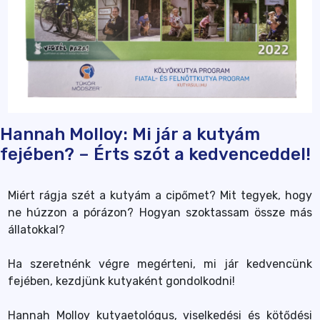
Hannah Molloy: Mi jár a kutyám
fejében? – Érts szót a kedvenceddel!
Miért rágja szét a kutyám a cipőmet? Mit tegyek, hogy
ne húzzon a pórázon? Hogyan szoktassam össze más
állatokkal?
Ha szeretnénk végre megérteni, mi jár kedvencünk
fejében, kezdjünk kutyaként gondolkodni!
Hannah Molloy kutyaetológus, viselkedési és kötődési