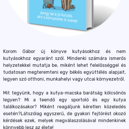
Korom Gábor új könyve kutyásokhoz és nem
kutyásokhoz egyaránt szól. Mindenki számára ismerős
helyzetekkel mutatja be, miként lehet felelősséggel és
tudatosan megteremteni egy békés együttélés alapjait,
legyen szó otthoni, munkahelyi vagy utcai környezetről.
Mit tegyünk, hogy a kutya-macska barátság kölcsönös
legyen? Mi a teendő egy sportoló és egy kutya
találkozásakor? Miként reagáljunk kéretlen közeledés
esetén?Látszólag egyszerű, de gyakori fejtörést okozó
kérdések ezek, melyek megválaszolásával mindenkinek
könnyebb lesz az élete!