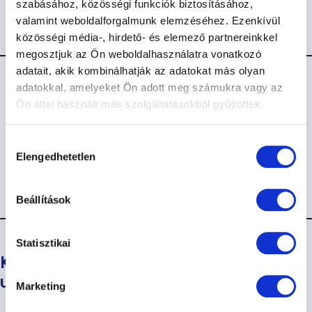
arról, hogy mit szabad és mit lehet tenni, ha kutyával
szabásához, közösségi funkciók biztosításához,
találkozunk.”
valamint weboldalforgalmunk elemzéséhez. Ezenkívül
közösségi média-, hirdető- és elemező partnereinkkel
megosztjuk az Ön weboldalhasználatra vonatkozó
adatait, akik kombinálhatják az adatokat más olyan
További könyvek kutyaoktatás, kutya
adatokkal, amelyeket Ön adott meg számukra vagy az
nevelése témakörben
Ön által használt más szolgáltatásokból gyűjtöttek.
Messze laksz a kutyaiskoláinktól? Nincs lehetőséged
részt venni tanfolyamon? Kutyaoktatással, kutya
Hozzájárulás
Elengedhetetlen
nevelésével kapcsolatos tudásunk egy részét az alábbi
kiválasztása
könyvekben igyekeztünk elérhetővé tenni számodra:
Beállítások
Statisztikai
Korom Gábor : Még Mindig Neked
ugatok!
Marketing