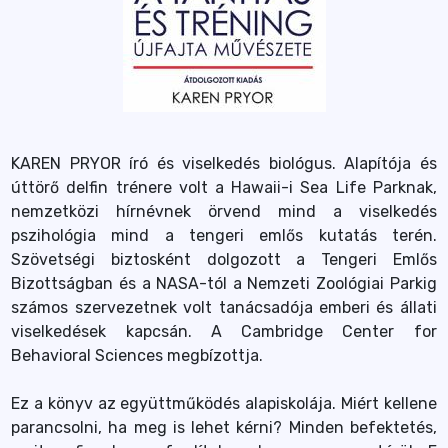
KAREN PRYOR író és viselkedés biológus. Alapítója és
úttörő delfin trénere volt a Hawaii-i Sea Life Parknak,
nemzetközi hírnévnek örvend mind a viselkedés
pszihológia mind a tengeri emlős kutatás terén.
Szövetségi biztosként dolgozott a Tengeri Emlős
Bizottságban és a NASA-tól a Nemzeti Zoológiai Parkig
számos szervezetnek volt tanácsadója emberi és állati
viselkedések kapcsán. A Cambridge Center for
Behavioral Sciences megbízottja.
Ez a könyv az együttműködés alapiskolája. Miért kellene
parancsolni, ha meg is lehet kérni? Minden befektetés,