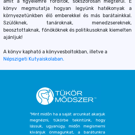
amit a figyelemre fordítok, sokszorosan megtérül. E
könyv megmutatja hogyan legyünk hatékonyak a
környezetünkben élő emberekkel és más barátainkkal.
Szülőknek, tanároknak, menedzsereknek,
beosztottaknak, főnököknek és politikusoknak kiemelten
ajánljuk!
A könyv kapható a könyvesboltokban, illetve a
Népszigeti Kutyaiskolaban.
"Mint midőn ha a saját arcunkat akarjuk
megnézni, tükörbe tekintünk, hogy
lássuk, ugyanúgy, midőn megismerni
kívánjuk önmagunkat, a barátunkra