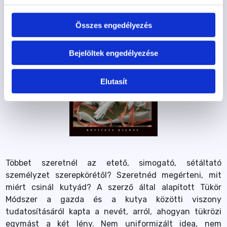
Összes engedélyezés
Bejelöltek engedélyezése
Elutasít
Többet szeretnél az etető, simogató, sétáltató
személyzet szerepkörétől? Szeretnéd megérteni, mit
miért csinál kutyád? A szerző által alapított Tükör
Módszer a gazda és a kutya közötti viszony
tudatosításáról kapta a nevét, arról, ahogyan tükrözi
egymást a két lény. Nem uniformizált idea, nem