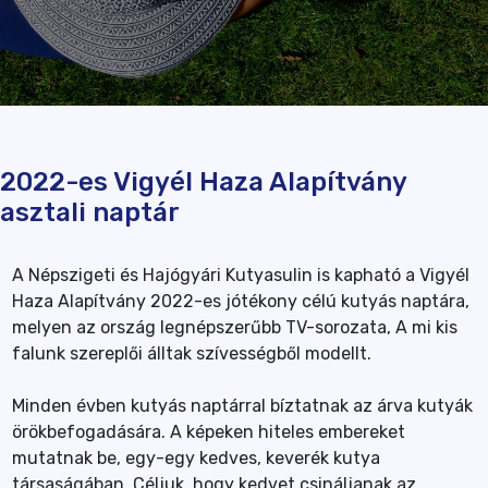
2022-es Vigyél Haza Alapítvány
asztali naptár
A Népszigeti és Hajógyári Kutyasulin is kapható a Vigyél
Haza Alapítvány 2022-es jótékony célú kutyás naptára,
melyen az ország legnépszerűbb TV-sorozata, A mi kis
falunk szereplői álltak szívességből modellt.
Minden évben kutyás naptárral bíztatnak az árva kutyák
örökbefogadására. A képeken hiteles embereket
mutatnak be, egy-egy kedves, keverék kutya
társaságában. Céljuk, hogy kedvet csináljanak az