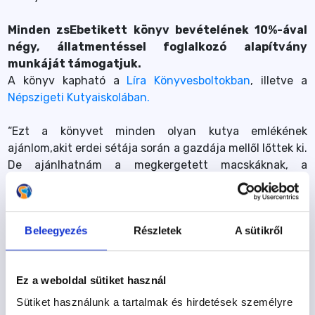
Minden zsEbetikett könyv bevételének 10%-ával
négy, állatmentéssel foglalkozó alapítvány
munkáját támogatjuk.
A könyv kapható
a
Líra Könyvesboltokban
, illetve a
Népszigeti Kutyaiskolában.
“Ezt a könyvet minden olyan kutya emlékének
ajánlom,akit erdei sétája során a gazdája mellől lőttek ki.
De ajánlhatnám a megkergetett macskáknak, a
megharapott gyerekeknek, a megriadt kölyök kutyáknak
és a szabadban sportolóknak is. Fontosabb, mint valaha,
hogy egymást értve és tiszteletben tartva éljünk, és ez
Beleegyezés
Részletek
A sütikről
különös hangsúlyt kap akkor, amikor nem csak
önmagunkért felelünk, hanem egy másik lényért is. Mi
ezért dolgozunk a Tükör Módszer iskoláiban, ezért
Ez a weboldal sütiket használ
remélem, hogy minél többekhez eljut ez a kötet,
melyben hőseink kalandjain keresztül olvashat mindenki
Sütiket használunk a tartalmak és hirdetések személyre