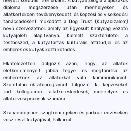
helyett kötődés” trénerként. A kutyaetológia alapszakos
diploma megszerzése után menhelyeken és
állatkertekben tevékenykedett, és képzési és viselkedési
tanácsadóként működött a Dog Trust (Kutyabizalom)
nevű szervezetnél, amely az Egyesült Királyság vezető
kutyajóléti alapítványa. Kiemelt szakterületei a
testbeszéd, a kutyatartás kulturális attitűdjei és az
emberek és kutyák közti kötődés.
Elkötelezetten dolgozik azon, hogy az állatok
életkörülményeit jobbá tegye, és megtanítsa az
embereknek az állatokkal való kommunikációt.
Számtalan oktatóprogramot dolgozott ki; képzéseket
tart kollégiumok, állatkereskedések, menhelyek és
állatorvosi praxisok számára.
Szabadidejében szagtréningeken és parkour edzéseken
vesz részt kutyájával, Falkorral.