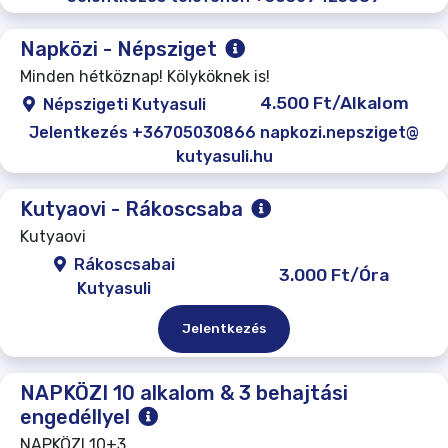
Napközi - Népsziget
Minden hétköznap! Kölyköknek is!
4.500 Ft/Alkalom
Népszigeti Kutyasuli
Jelentkezés +36705030866 napkozi.nepsziget@
kutyasuli.hu
Kutyaovi - Rákoscsaba
Kutyaovi
Rákoscsabai
3.000 Ft/Óra
Kutyasuli
Jelentkezés
NAPKÖZI 10 alkalom & 3 behajtási
engedéllyel
NAPKÖZI 10+3