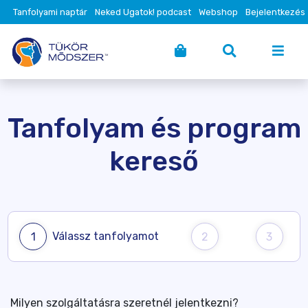
Tanfolyami naptár
Neked Ugatok! podcast
Webshop
Bejelentkezés
Tanfolyam és program
kereső
Válassz tanfolyamot
1
2
3
Milyen szolgáltatásra szeretnél jelentkezni?