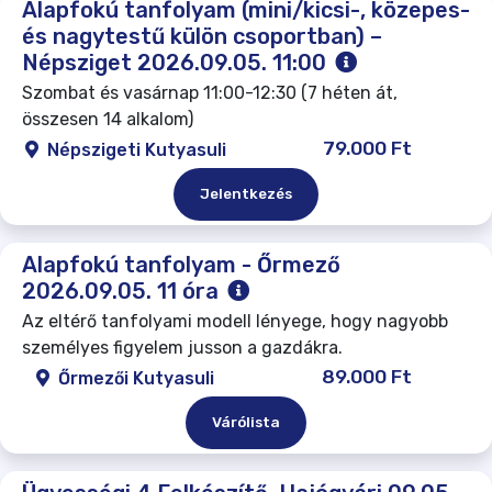
Alapfokú tanfolyam (mini/kicsi-, közepes-
és nagytestű külön csoportban) –
Népsziget 2026.09.05. 11:00
Szombat és vasárnap 11:00-12:30 (7 héten át,
összesen 14 alkalom)
79.000 Ft
Népszigeti Kutyasuli
Jelentkezés
Alapfokú tanfolyam - Őrmező
2026.09.05. 11 óra
Az eltérő tanfolyami modell lényege, hogy nagyobb
személyes figyelem jusson a gazdákra.
89.000 Ft
Őrmezői Kutyasuli
Várólista