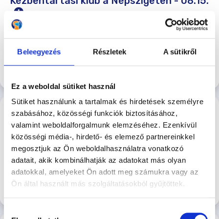
Kézbentartási klub a Népszigeten - 08.15.
Kézbentartási Klub a Hajógyári Kutyasulin
2026-08-15 14:00
7.500 Ft
Beleegyezés
Részletek
A sütikről
Hajógyári Kutyasuli
Jelentkezés
Ez a weboldal sütiket használ
Sütiket használunk a tartalmak és hirdetések személyre
Kutyakommunikációs és
szabásához, közösségi funkciók biztosításához,
viselkedésterápiás szeminárium
valamint weboldalforgalmunk elemzéséhez. Ezenkívül
Kutyakommunikácós és viselkedésterápiás
közösségi média-, hirdető- és elemező partnereinkkel
szeminárium. 2026. 08.16.
megosztjuk az Ön weboldalhasználatra vonatkozó
2026-08-16 00:00
adatait, akik kombinálhatják az adatokat más olyan
25.000 Ft
Őrmezői Kutyasuli
adatokkal, amelyeket Ön adott meg számukra vagy az
Ön által használt más szolgáltatásokból gyűjtöttek.
Jelentkezés
Hozzájárulás