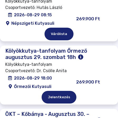
Kölyökkutya-tanfolyam
Csoportvezető: Hutás László
2026-08-29 08:15
269.900 Ft
Népszigeti Kutyasuli
Várólista
Kölyökkutya-tanfolyam Őrmező
augusztus 29. szombat 18h
Kölyökkutya-tanfolyam
Csoportvezető: Dr. Csölle Anita
2026-08-29 18:00
269.900 Ft
Őrmezői Kutyasuli
Jelentkezés
ÖKT – Kőbánya - Augusztus 30. –