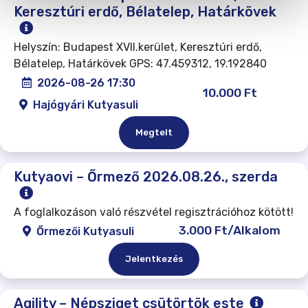
Keresztúri erdő, Bélatelep, Határkövek
Helyszín: Budapest XVII.kerület, Keresztúri erdő,
Bélatelep, Határkövek GPS: 47.459312, 19.192840
2026-08-26 17:30
10.000 Ft
Hajógyári Kutyasuli
Megtelt
Kutyaovi – Őrmező 2026.08.26., szerda
A foglalkozáson való részvétel regisztrációhoz kötött!
3.000 Ft/Alkalom
Őrmezői Kutyasuli
Jelentkezés
Agility – Népsziget csütörtök este