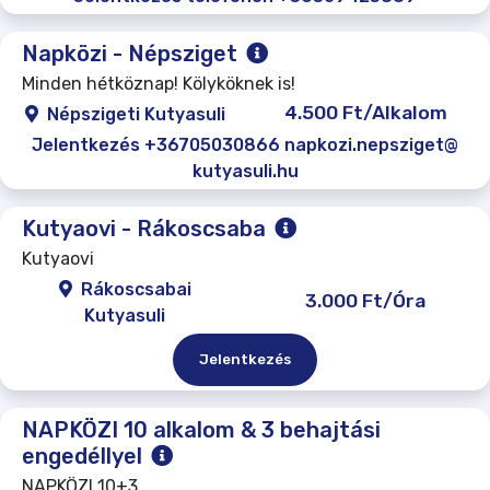
Napközi - Népsziget
Minden hétköznap! Kölyköknek is!
4.500 Ft/Alkalom
Népszigeti Kutyasuli
Jelentkezés +36705030866 napkozi.nepsziget@
kutyasuli.hu
Kutyaovi - Rákoscsaba
Kutyaovi
Rákoscsabai
3.000 Ft/Óra
Kutyasuli
Jelentkezés
NAPKÖZI 10 alkalom & 3 behajtási
engedéllyel
NAPKÖZI 10+3