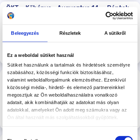
ÖKT – Kőbánya - Augusztus 14. – Péntek
este - Szakácsi Róbert
Péntek esti egyéni ÖKT - Szakácsi Róbert
2026-08-14 18:00
Beleegyezés
Részletek
A sütikről
4.600 Ft/Alkalom
Kőbányai Kutyasuli
Ez a weboldal sütiket használ
Jelentkezés
Sütiket használunk a tartalmak és hirdetések személyre
szabásához, közösségi funkciók biztosításához,
ÖKT – Rákoscsaba - 2026.08.15. –
valamint weboldalforgalmunk elemzéséhez. Ezenkívül
Szombat reggel - Majoros Tamás
közösségi média-, hirdető- és elemező partnereinkkel
Szombat reggeli egyéni ÖKT - Majoros Tamás
megosztjuk az Ön weboldalhasználatra vonatkozó
Rákoscsabai
adatait, akik kombinálhatják az adatokat más olyan
4.600 Ft/Alkalom
Kutyasuli
adatokkal, amelyeket Ön adott meg számukra vagy az
Ön által használt más szolgáltatásokból gyűjtöttek.
Jelentkezés
Hozzájárulás