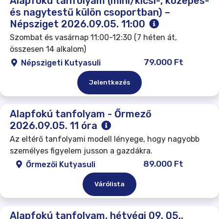
Alapfokú tanfolyam (mini/kicsi-, közepes-
és nagytestű külön csoportban) –
Népsziget 2026.09.05. 11:00
Szombat és vasárnap 11:00-12:30 (7 héten át,
összesen 14 alkalom)
79.000 Ft
Népszigeti Kutyasuli
Jelentkezés
Alapfokú tanfolyam - Őrmező
2026.09.05. 11 óra
Az eltérő tanfolyami modell lényege, hogy nagyobb
személyes figyelem jusson a gazdákra.
89.000 Ft
Őrmezői Kutyasuli
Várólista
Alapfokú tanfolyam, hétvégi 09. 05.,