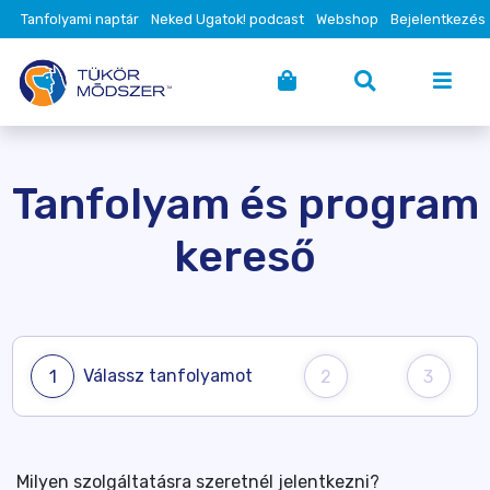
Tanfolyami naptár
Neked Ugatok! podcast
Webshop
Bejelentkezés
Tanfolyam és program
kereső
Válassz tanfolyamot
1
2
3
Milyen szolgáltatásra szeretnél jelentkezni?