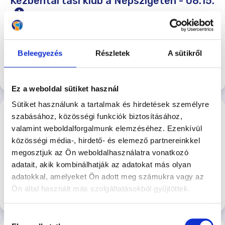
Kézbentartási klub a Népszigeten - 08.15.
Kézbentartási Klub a Hajógyári Kutyasulin
2026-08-15 14:00
7.500 Ft
Beleegyezés
Részletek
A sütikről
Hajógyári Kutyasuli
Jelentkezés
Ez a weboldal sütiket használ
Sütiket használunk a tartalmak és hirdetések személyre
Kutyakommunikációs és
szabásához, közösségi funkciók biztosításához,
viselkedésterápiás szeminárium
valamint weboldalforgalmunk elemzéséhez. Ezenkívül
Kutyakommunikácós és viselkedésterápiás
közösségi média-, hirdető- és elemező partnereinkkel
szeminárium. 2026. 08.16.
megosztjuk az Ön weboldalhasználatra vonatkozó
2026-08-16 00:00
adatait, akik kombinálhatják az adatokat más olyan
25.000 Ft
Őrmezői Kutyasuli
adatokkal, amelyeket Ön adott meg számukra vagy az
Ön által használt más szolgáltatásokból gyűjtöttek.
Jelentkezés
Hozzájárulás