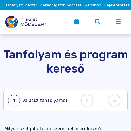
Tanfolyami naptár
Neked Ugatok! podcast
Webshop
Bejelentkezés
Tanfolyam és program
kereső
Válassz tanfolyamot
1
2
3
Milyen szolgáltatásra szeretnél jelentkezni?