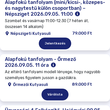
Alapfokú tanfolyam (mini/kicsi-, közepes-
és nagytestű külön csoportban) –
Népsziget 2026.09.05. 11:00
Szombat és vasárnap 11:00-12:30 (7 héten át,
összesen 14 alkalom)
79.000 Ft
Népszigeti Kutyasuli
Jelentkezés
Alapfokú tanfolyam - Őrmező
2026.09.05. 11 óra
Az eltérő tanfolyami modell lényege, hogy nagyobb
személyes figyelem jusson a gazdákra.
89.000 Ft
Őrmezői Kutyasuli
Várólista