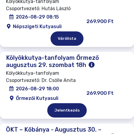
Kölyökkutya-tanfolyam
Csoportvezető: Hutás László
2026-08-29 08:15
269.900 Ft
Népszigeti Kutyasuli
Várólista
Kölyökkutya-tanfolyam Őrmező
augusztus 29. szombat 18h
Kölyökkutya-tanfolyam
Csoportvezető: Dr. Csölle Anita
2026-08-29 18:00
269.900 Ft
Őrmezői Kutyasuli
Jelentkezés
ÖKT – Kőbánya - Augusztus 30. –