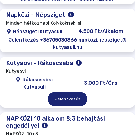
Napközi - Népsziget
Minden hétköznap! Kölyköknek is!
4.500 Ft/Alkalom
Népszigeti Kutyasuli
Jelentkezés +36705030866 napkozi.nepsziget@
kutyasuli.hu
Kutyaovi - Rákoscsaba
Kutyaovi
Rákoscsabai
3.000 Ft/Óra
Kutyasuli
Jelentkezés
NAPKÖZI 10 alkalom & 3 behajtási
engedéllyel
NAPKÖZI 10+3