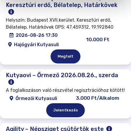
Keresztúri erdő, Bélatelep, Határkövek
Helyszín: Budapest XVII.kerület, Keresztúri erdő,
Bélatelep, Határkövek GPS: 47.459312, 19.192840
2026-08-26 17:30
10.000 Ft
Hajógyári Kutyasuli
Megtelt
Kutyaovi – Őrmező 2026.08.26., szerda
A foglalkozáson való részvétel regisztrációhoz kötött!
3.000 Ft/Alkalom
Őrmezői Kutyasuli
Jelentkezés
Agility – Népsziget csütörtök este