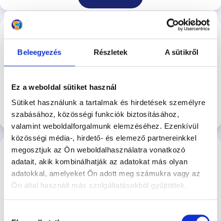
Kutyakommunikációs és
viselkedésterápiás szeminárium
Beleegyezés
Részletek
A sütikről
Kutyakommunikácós és viselkedésterápiás
szeminárium. 2026. 08.16.
2026-08-16 00:00
25.000 Ft
Ez a weboldal sütiket használ
Őrmezői Kutyasuli
Sütiket használunk a tartalmak és hirdetések személyre
szabásához, közösségi funkciók biztosításához,
Jelentkezés
valamint weboldalforgalmunk elemzéséhez. Ezenkívül
közösségi média-, hirdető- és elemező partnereinkkel
ÖKT – Kőbánya - Augusztus 16. –
megosztjuk az Ön weboldalhasználatra vonatkozó
Vasárnap reggel - Szakácsi Róbert
adatait, akik kombinálhatják az adatokat más olyan
Vasárnap reggeli egyéni ÖKT - Szakácsi Róbert
adatokkal, amelyeket Ön adott meg számukra vagy az
2026-08-16 08:00
Ön által használt más szolgáltatásokból gyűjtöttek.
4.600 Ft/Alkalom
Kőbányai Kutyasuli
Hozzájárulás