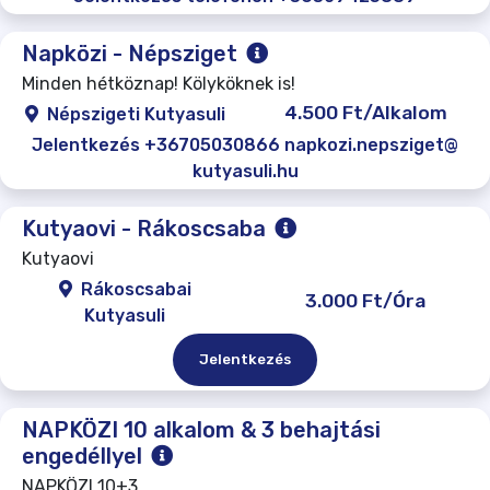
Napközi - Népsziget
Minden hétköznap! Kölyköknek is!
4.500 Ft/Alkalom
Népszigeti Kutyasuli
Jelentkezés +36705030866 napkozi.nepsziget@
kutyasuli.hu
Kutyaovi - Rákoscsaba
Kutyaovi
Rákoscsabai
3.000 Ft/Óra
Kutyasuli
Jelentkezés
NAPKÖZI 10 alkalom & 3 behajtási
engedéllyel
NAPKÖZI 10+3