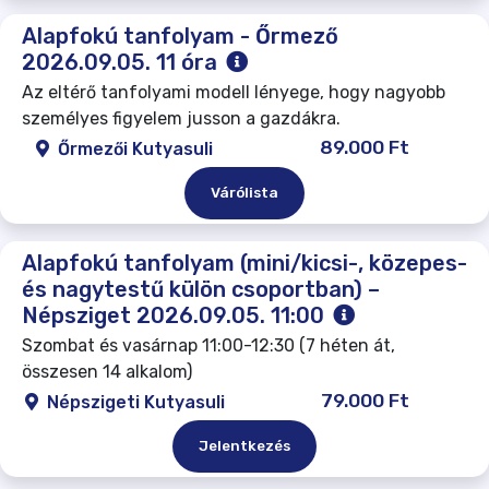
Alapfokú tanfolyam - Őrmező
2026.09.05. 11 óra
Az eltérő tanfolyami modell lényege, hogy nagyobb
személyes figyelem jusson a gazdákra.
89.000 Ft
Őrmezői Kutyasuli
Várólista
Alapfokú tanfolyam (mini/kicsi-, közepes-
és nagytestű külön csoportban) –
Népsziget 2026.09.05. 11:00
Szombat és vasárnap 11:00-12:30 (7 héten át,
összesen 14 alkalom)
79.000 Ft
Népszigeti Kutyasuli
Jelentkezés