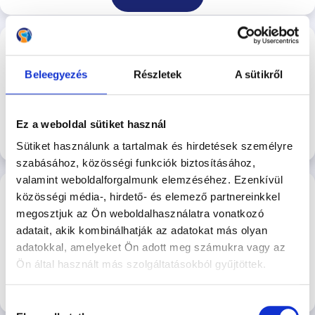
ÖKT – Rákoscsaba - 2026.08.15. –
Szombat reggel - Majoros Tamás
Beleegyezés
Részletek
A sütikről
Szombat reggeli egyéni ÖKT - Majoros Tamás
Rákoscsabai
4.600 Ft/Alkalom
Kutyasuli
Ez a weboldal sütiket használ
Jelentkezés
Sütiket használunk a tartalmak és hirdetések személyre
szabásához, közösségi funkciók biztosításához,
valamint weboldalforgalmunk elemzéséhez. Ezenkívül
Kézbentartási klub a Népszigeten - 08.15.
közösségi média-, hirdető- és elemező partnereinkkel
megosztjuk az Ön weboldalhasználatra vonatkozó
Kézbentartási Klub a Hajógyári Kutyasulin
adatait, akik kombinálhatják az adatokat más olyan
2026-08-15 14:00
adatokkal, amelyeket Ön adott meg számukra vagy az
7.500 Ft
Hajógyári Kutyasuli
Ön által használt más szolgáltatásokból gyűjtöttek.
Jelentkezés
Hozzájárulás