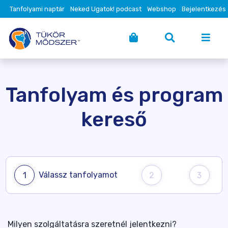
Tanfolyami naptár
Neked Ugatok! podcast
Webshop
Bejelentkezés
Tanfolyam és program
kereső
Válassz tanfolyamot
1
2
3
Milyen szolgáltatásra szeretnél jelentkezni?