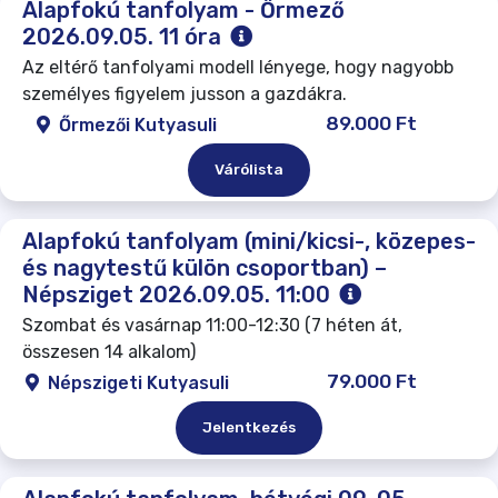
Alapfokú tanfolyam - Őrmező
2026.09.05. 11 óra
Az eltérő tanfolyami modell lényege, hogy nagyobb
személyes figyelem jusson a gazdákra.
89.000 Ft
Őrmezői Kutyasuli
Várólista
Alapfokú tanfolyam (mini/kicsi-, közepes-
és nagytestű külön csoportban) –
Népsziget 2026.09.05. 11:00
Szombat és vasárnap 11:00-12:30 (7 héten át,
összesen 14 alkalom)
79.000 Ft
Népszigeti Kutyasuli
Jelentkezés