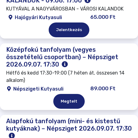
KALANDOK - 09.06. 17:00
KUTYÁVAL A NAGYVÁROSBAN - VÁROSI KALANDOK
65.000 Ft
Hajógyári Kutyasuli
Jelentkezés
Középfokú tanfolyam (vegyes
összetételű csoportban) – Népsziget
2026.09.07. 17:30
Hétfő és kedd 17:30-19:00 (7 héten át, összesen 14
alkalom)
89.000 Ft
Népszigeti Kutyasuli
Megtelt
Alapfokú tanfolyam (mini- és kistestű
kutyáknak) – Népsziget 2026.09.07. 17:30