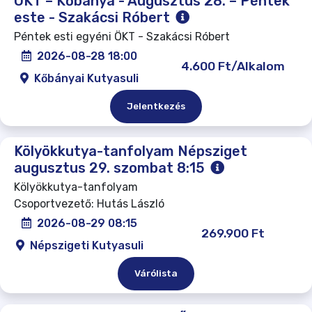
ÖKT – Kőbánya - Augusztus 28. – Péntek
este - Szakácsi Róbert
Péntek esti egyéni ÖKT - Szakácsi Róbert
2026-08-28 18:00
4.600 Ft/Alkalom
Kőbányai Kutyasuli
Jelentkezés
Kölyökkutya-tanfolyam Népsziget
augusztus 29. szombat 8:15
Kölyökkutya-tanfolyam
Csoportvezető: Hutás László
2026-08-29 08:15
269.900 Ft
Népszigeti Kutyasuli
Várólista