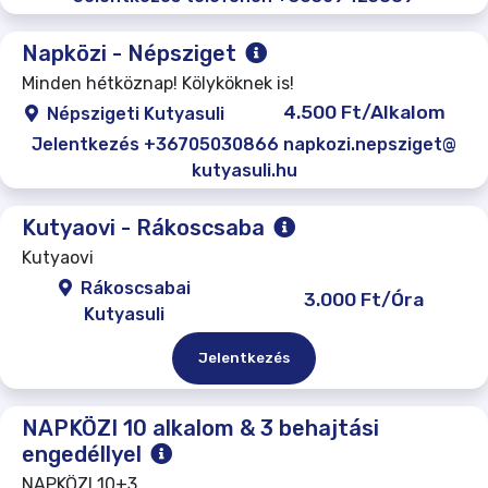
Napközi - Népsziget
Minden hétköznap! Kölyköknek is!
4.500 Ft/Alkalom
Népszigeti Kutyasuli
Jelentkezés +36705030866 napkozi.nepsziget@
kutyasuli.hu
Kutyaovi - Rákoscsaba
Kutyaovi
Rákoscsabai
3.000 Ft/Óra
Kutyasuli
Jelentkezés
NAPKÖZI 10 alkalom & 3 behajtási
engedéllyel
NAPKÖZI 10+3