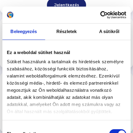
Jelentkezés
ÖKT – Népsziget – péntek este Gulyás
Péter
Beleegyezés
Részletek
A sütikről
Péntek esti egyéni ÖKT - Gulyás Péterrel
4.600 Ft/Alkalom
Népszigeti Kutyasuli
Ez a weboldal sütiket használ
Jelentkezés
Sütiket használunk a tartalmak és hirdetések személyre
szabásához, közösségi funkciók biztosításához,
valamint weboldalforgalmunk elemzéséhez. Ezenkívül
ÖKT – Kőbánya - Augusztus 14. – Péntek
közösségi média-, hirdető- és elemező partnereinkkel
este - Szakácsi Róbert
megosztjuk az Ön weboldalhasználatra vonatkozó
Péntek esti egyéni ÖKT - Szakácsi Róbert
adatait, akik kombinálhatják az adatokat más olyan
2026-08-14 18:00
adatokkal, amelyeket Ön adott meg számukra vagy az
4.600 Ft/Alkalom
Kőbányai Kutyasuli
Ön által használt más szolgáltatásokból gyűjtöttek.
Jelentkezés
Hozzájárulás