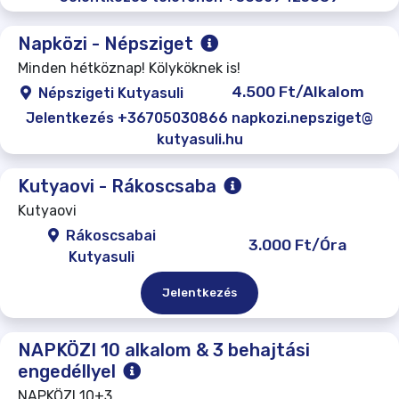
Napközi - Népsziget
Minden hétköznap! Kölyköknek is!
4.500 Ft/Alkalom
Népszigeti Kutyasuli
Jelentkezés +36705030866 napkozi.nepsziget@
kutyasuli.hu
Kutyaovi - Rákoscsaba
Kutyaovi
Rákoscsabai
3.000 Ft/Óra
Kutyasuli
Jelentkezés
NAPKÖZI 10 alkalom & 3 behajtási
engedéllyel
NAPKÖZI 10+3