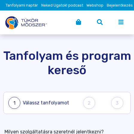
Tanfolyami naptár
Neked Ugatok! podcast
Webshop
Bejelentkezés
Tanfolyam és program
kereső
Válassz tanfolyamot
1
2
3
Milyen szolgáltatásra szeretnél jelentkezni?