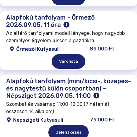
Alapfokú tanfolyam - Őrmező
2026.09.05. 11 óra
Az eltérő tanfolyami modell lényege, hogy nagyobb
személyes figyelem jusson a gazdákra.
89.000 Ft
Őrmezői Kutyasuli
Várólista
Alapfokú tanfolyam (mini/kicsi-, közepes-
és nagytestű külön csoportban) –
Népsziget 2026.09.05. 11:00
Szombat és vasárnap 11:00-12:30 (7 héten át,
összesen 14 alkalom)
79.000 Ft
Népszigeti Kutyasuli
Jelentkezés