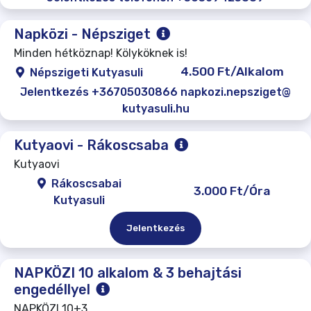
Napközi - Népsziget
Minden hétköznap! Kölyköknek is!
4.500 Ft/Alkalom
Népszigeti Kutyasuli
Jelentkezés +36705030866 napkozi.nepsziget@
kutyasuli.hu
Kutyaovi - Rákoscsaba
Kutyaovi
Rákoscsabai
3.000 Ft/Óra
Kutyasuli
Jelentkezés
NAPKÖZI 10 alkalom & 3 behajtási
engedéllyel
NAPKÖZI 10+3