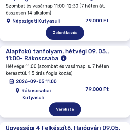
Szombat és vasárnap 11:00-12:30 (7 héten át,
összesen 14 alkalom)
79.000 Ft
Népszigeti Kutyasuli
Jelentkezés
Alapfokú tanfolyam, hétvégi 09. 05.,
11:00- Rákoscsaba
Hétvége 11:00 (szombat és vasárnap is, 7 héten
keresztül, 1,5 órás foglalkozás)
2026-09-05 11:00
79.000 Ft
Rákoscsabai
Kutyasuli
Várólista
Ügyességi 4 Felkészítő, Hajógyári 09.05.