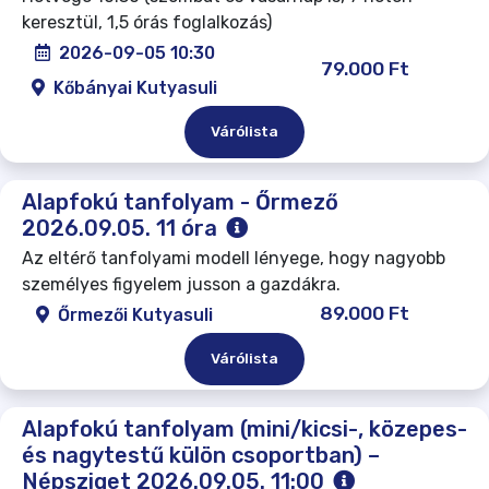
keresztül, 1,5 órás foglalkozás)
2026-09-05 10:30
79.000 Ft
Kőbányai Kutyasuli
Várólista
Alapfokú tanfolyam - Őrmező
2026.09.05. 11 óra
Az eltérő tanfolyami modell lényege, hogy nagyobb
személyes figyelem jusson a gazdákra.
89.000 Ft
Őrmezői Kutyasuli
Várólista
Alapfokú tanfolyam (mini/kicsi-, közepes-
és nagytestű külön csoportban) –
Népsziget 2026.09.05. 11:00