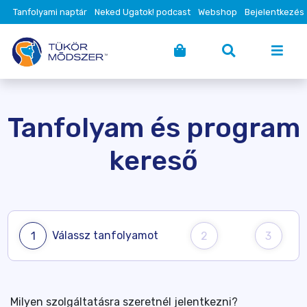
Tanfolyami naptár
Neked Ugatok! podcast
Webshop
Bejelentkezés
Tanfolyam és program
kereső
Válassz tanfolyamot
1
2
3
Milyen szolgáltatásra szeretnél jelentkezni?