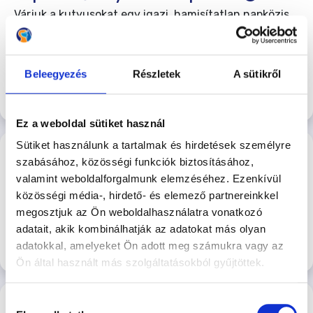
Várjuk a kutyusokat egy igazi, hamisítatlan napközis
buliba.
2026-08-14 08:00
4.500 Ft
Kőbányai Kutyasuli
Beleegyezés
Részletek
A sütikről
Jelentkezés
Ez a weboldal sütiket használ
ÖKT – Kőbánya - Augusztus 14. – Péntek
Sütiket használunk a tartalmak és hirdetések személyre
este - Szakácsi Róbert
szabásához, közösségi funkciók biztosításához,
valamint weboldalforgalmunk elemzéséhez. Ezenkívül
Péntek esti egyéni ÖKT - Szakácsi Róbert
közösségi média-, hirdető- és elemező partnereinkkel
2026-08-14 18:00
4.600 Ft/Alkalom
megosztjuk az Ön weboldalhasználatra vonatkozó
Kőbányai Kutyasuli
adatait, akik kombinálhatják az adatokat más olyan
adatokkal, amelyeket Ön adott meg számukra vagy az
Jelentkezés
Ön által használt más szolgáltatásokból gyűjtöttek.
ÖKT – Rákoscsaba - 2026.08.15. –
Hozzájárulás