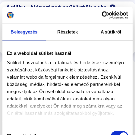
Agility – Népsziget csütörtök este
Agility 18:30- 20:00
2026-08-20 18:30
4.000 Ft/Alkalom
Beleegyezés
Részletek
A sütikről
Népszigeti Kutyasuli
Jelentkezés
Ez a weboldal sütiket használ
Sütiket használunk a tartalmak és hirdetések személyre
Mantrailing vizsga (1-4 szint) 2026.08.26.
szabásához, közösségi funkciók biztosításához,
– Szerda – Budapest XVII.kerület,
valamint weboldalforgalmunk elemzéséhez. Ezenkívül
Keresztúri erdő, Bélatelep, Határkövek
közösségi média-, hirdető- és elemező partnereinkkel
megosztjuk az Ön weboldalhasználatra vonatkozó
Helyszín: Budapest XVII.kerület, Keresztúri erdő,
adatait, akik kombinálhatják az adatokat más olyan
Bélatelep, Határkövek GPS: 47.459312, 19.192840
adatokkal, amelyeket Ön adott meg számukra vagy az
2026-08-26 17:30
Ön által használt más szolgáltatásokból gyűjtöttek.
10.000 Ft
Hajógyári Kutyasuli
Hozzájárulás
Megtelt