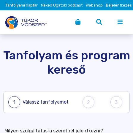
Tanfolyami naptár
Neked Ugatok! podcast
Webshop
Bejelentkezés
Tanfolyam és program
kereső
Válassz tanfolyamot
1
2
3
Milyen szolgáltatásra szeretnél jelentkezni?