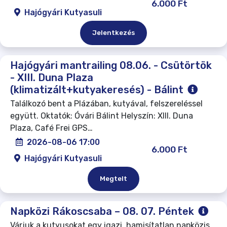
6.000 Ft
Hajógyári Kutyasuli
Jelentkezés
Hajógyári mantrailing 08.06. - Csütörtök
- XIII. Duna Plaza
(klimatizált+kutyakeresés) - Bálint
Találkozó bent a Plázában, kutyával, felszereléssel
együtt. Oktatók: Óvári Bálint Helyszín: XIII. Duna
Plaza, Café Frei GPS…
2026-08-06 17:00
6.000 Ft
Hajógyári Kutyasuli
Megtelt
Napközi Rákoscsaba – 08. 07. Péntek
Várjuk a kutyusokat egy igazi, hamisítatlan napközis