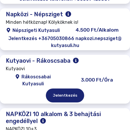
Napközi - Népsziget
Minden hétköznap! Kölyköknek is!
4.500 Ft/Alkalom
Népszigeti Kutyasuli
Jelentkezés +36705030866 napkozi.nepsziget@
kutyasuli.hu
Kutyaovi - Rákoscsaba
Kutyaovi
Rákoscsabai
3.000 Ft/Óra
Kutyasuli
Jelentkezés
NAPKÖZI 10 alkalom & 3 behajtási
engedéllyel
NAPKÖZI 10+3