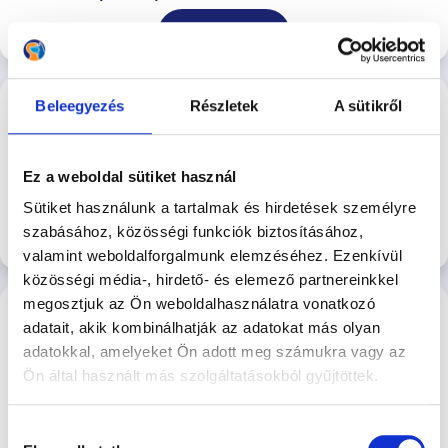
Jelentkezés
ÖKT – Rákoscsaba - 2026.08.15. –
Beleegyezés
Részletek
A sütikről
Szombat reggel - Majoros Tamás
Szombat reggeli egyéni ÖKT - Majoros Tamás
Rákoscsabai
Ez a weboldal sütiket használ
4.600 Ft/Alkalom
Kutyasuli
Sütiket használunk a tartalmak és hirdetések személyre
szabásához, közösségi funkciók biztosításához,
Jelentkezés
valamint weboldalforgalmunk elemzéséhez. Ezenkívül
közösségi média-, hirdető- és elemező partnereinkkel
Kézbentartási klub a Népszigeten - 08.15.
megosztjuk az Ön weboldalhasználatra vonatkozó
adatait, akik kombinálhatják az adatokat más olyan
adatokkal, amelyeket Ön adott meg számukra vagy az
Kézbentartási Klub a Hajógyári Kutyasulin
Ön által használt más szolgáltatásokból gyűjtöttek.
2026-08-15 14:00
7.500 Ft
Hajógyári Kutyasuli
Hozzájárulás