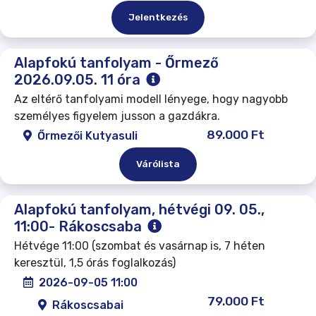
Jelentkezés
Alapfokú tanfolyam - Őrmező
2026.09.05. 11 óra
Az eltérő tanfolyami modell lényege, hogy nagyobb
személyes figyelem jusson a gazdákra.
89.000 Ft
Őrmezői Kutyasuli
Várólista
Alapfokú tanfolyam, hétvégi 09. 05.,
11:00- Rákoscsaba
Hétvége 11:00 (szombat és vasárnap is, 7 héten
keresztül, 1,5 órás foglalkozás)
2026-09-05 11:00
79.000 Ft
Rákoscsabai