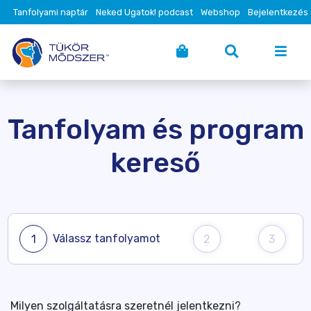
Tanfolyami naptár
Neked Ugatok! podcast
Webshop
Bejelentkezés
Tanfolyam és program
kereső
Válassz tanfolyamot
1
2
3
Milyen szolgáltatásra szeretnél jelentkezni?