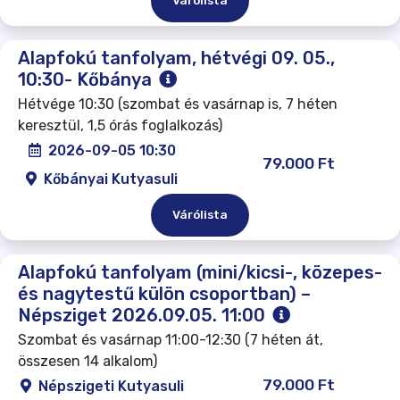
Várólista
Alapfokú tanfolyam, hétvégi 09. 05.,
10:30- Kőbánya
Hétvége 10:30 (szombat és vasárnap is, 7 héten
keresztül, 1,5 órás foglalkozás)
2026-09-05 10:30
79.000 Ft
Kőbányai Kutyasuli
Várólista
Alapfokú tanfolyam (mini/kicsi-, közepes-
és nagytestű külön csoportban) –
Népsziget 2026.09.05. 11:00
Szombat és vasárnap 11:00-12:30 (7 héten át,
összesen 14 alkalom)
79.000 Ft
Népszigeti Kutyasuli