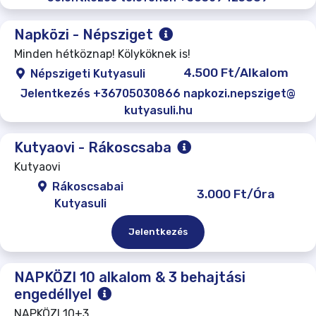
Napközi - Népsziget
Minden hétköznap! Kölyköknek is!
4.500 Ft/Alkalom
Népszigeti Kutyasuli
Jelentkezés +36705030866 napkozi.nepsziget@
kutyasuli.hu
Kutyaovi - Rákoscsaba
Kutyaovi
Rákoscsabai
3.000 Ft/Óra
Kutyasuli
Jelentkezés
NAPKÖZI 10 alkalom & 3 behajtási
engedéllyel
NAPKÖZI 10+3