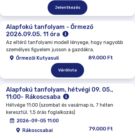
Jelentkezés
Alapfokú tanfolyam - Őrmező
2026.09.05. 11 óra
Az eltérő tanfolyami modell lényege, hogy nagyobb
személyes figyelem jusson a gazdákra.
89.000 Ft
Őrmezői Kutyasuli
Várólista
Alapfokú tanfolyam, hétvégi 09. 05.,
11:00- Rákoscsaba
Hétvége 11:00 (szombat és vasárnap is, 7 héten
keresztül, 1,5 órás foglalkozás)
2026-09-05 11:00
79.000 Ft
Rákoscsabai