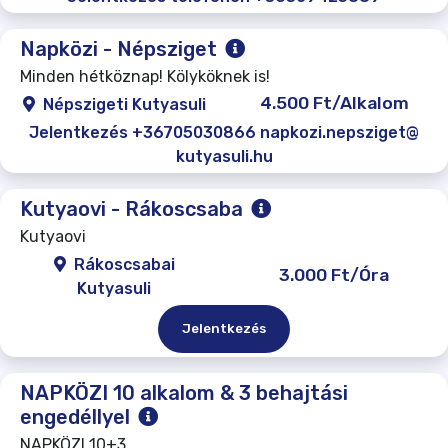
Napközi - Népsziget
Minden hétköznap! Kölyköknek is!
4.500 Ft/Alkalom
Népszigeti Kutyasuli
Jelentkezés +36705030866 napkozi.nepsziget@
kutyasuli.hu
Kutyaovi - Rákoscsaba
Kutyaovi
Rákoscsabai
3.000 Ft/Óra
Kutyasuli
Jelentkezés
NAPKÖZI 10 alkalom & 3 behajtási
engedéllyel
NAPKÖZI 10+3