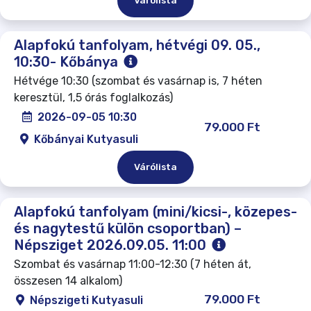
Várólista
Alapfokú tanfolyam, hétvégi 09. 05.,
10:30- Kőbánya
Hétvége 10:30 (szombat és vasárnap is, 7 héten
keresztül, 1,5 órás foglalkozás)
2026-09-05 10:30
79.000 Ft
Kőbányai Kutyasuli
Várólista
Alapfokú tanfolyam (mini/kicsi-, közepes-
és nagytestű külön csoportban) –
Népsziget 2026.09.05. 11:00
Szombat és vasárnap 11:00-12:30 (7 héten át,
összesen 14 alkalom)
79.000 Ft
Népszigeti Kutyasuli