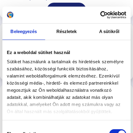
Jelentkezés
ÖKT – Rákoscsaba - 2026.08.15. –
Beleegyezés
Részletek
A sütikről
Szombat reggel - Majoros Tamás
Szombat reggeli egyéni ÖKT - Majoros Tamás
Rákoscsabai
Ez a weboldal sütiket használ
4.600 Ft/Alkalom
Kutyasuli
Sütiket használunk a tartalmak és hirdetések személyre
szabásához, közösségi funkciók biztosításához,
Jelentkezés
valamint weboldalforgalmunk elemzéséhez. Ezenkívül
közösségi média-, hirdető- és elemező partnereinkkel
Kézbentartási klub a Népszigeten - 08.15.
megosztjuk az Ön weboldalhasználatra vonatkozó
adatait, akik kombinálhatják az adatokat más olyan
adatokkal, amelyeket Ön adott meg számukra vagy az
Kézbentartási Klub a Hajógyári Kutyasulin
Ön által használt más szolgáltatásokból gyűjtöttek.
2026-08-15 14:00
7.500 Ft
Hajógyári Kutyasuli
Hozzájárulás