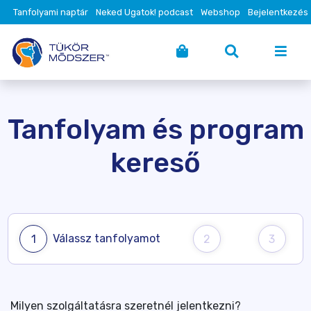
Tanfolyami naptár
Neked Ugatok! podcast
Webshop
Bejelentkezés
Tanfolyam és program
kereső
Válassz tanfolyamot
1
2
3
Milyen szolgáltatásra szeretnél jelentkezni?