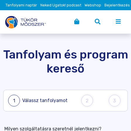
Tanfolyami naptár
Neked Ugatok! podcast
Webshop
Bejelentkezés
Tanfolyam és program
kereső
Válassz tanfolyamot
1
2
3
Milyen szolgáltatásra szeretnél jelentkezni?