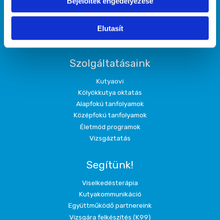
Bejelöltek engedélyezése
Rákoscsabai Kutyasuli
Őrmezői Kölyök Suli
Elutasít
Házirend
Szolgáltatásaink
Kutyaovi
Kölyökkutya oktatás
Alapfokú tanfolyamok
Középfokú tanfolyamok
Életmód programok
Vizsgáztatás
Segítünk!
Viselkedésterápia
Kutyakommunikáció
Együttműködő partnereink
Vizsgára felkészítés (K99)