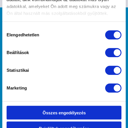
adatokkal, amelyeket Ön adott meg számukra vagy az
Ön által használt más szolgáltatásokból gyűjtöttek.
Hozzájárulás
Elengedhetetlen
kiválasztása
"Mint midőn ha a saját arcunkat akarjuk
Beállítások
megnézni, tükörbe tekintünk, hogy
lássuk, ugyanúgy, midőn megismerni
kívánjuk önmagunkat, a barátunkra
Statisztikai
tekintve ismerjük meg." (Arisztotelész)
Marketing
Kutyaiskoláink
Hajógyári Kutyasuli
Népszigeti Kutyasuli
Összes engedélyezés
Kőbányai Kutyasuli
Őrmezői Kutyasuli