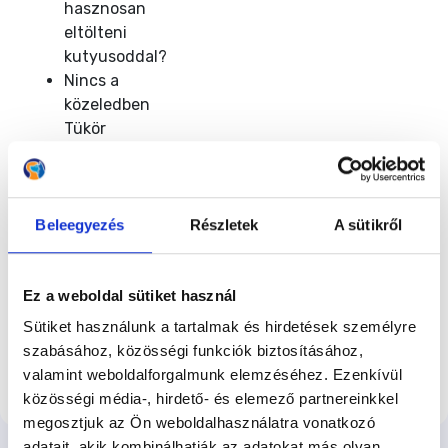
hasznosan
eltölteni
kutyusoddal?
Nincs a
közeledben
Tükör
Módszeres
iskola?
Akkor
Beleegyezés
Részletek
A sütikről
jelentkezzetek az
Online
Ez a weboldal sütiket használ
Kölyökkutya
Sütiket használunk a tartalmak és hirdetések személyre
Programra
és
szabásához, közösségi funkciók biztosításához,
kezdjétek el a
valamint weboldalforgalmunk elemzéséhez. Ezenkívül
tanulást már ma!
közösségi média-, hirdető- és elemező partnereinkkel
megosztjuk az Ön weboldalhasználatra vonatkozó
adatait, akik kombinálhatják az adatokat más olyan