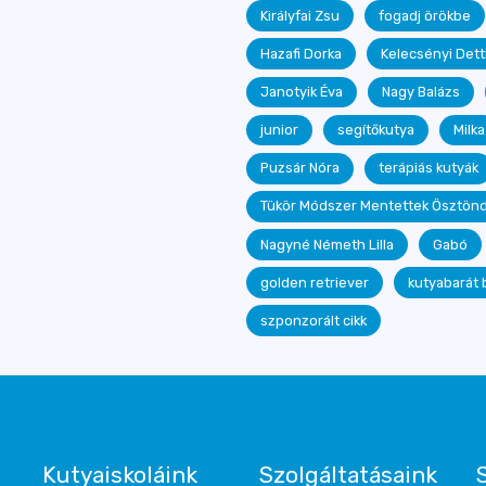
Királyfai Zsu
fogadj örökbe
Hazafi Dorka
Kelecsényi Dett
Janotyik Éva
Nagy Balázs
junior
segítőkutya
Milka
Puzsár Nóra
terápiás kutyák
Tükör Módszer Mentettek Ösztönd
Nagyné Németh Lilla
Gabó
golden retriever
kutyabarát 
szponzorált cikk
Kutyaiskoláink
Szolgáltatásaink