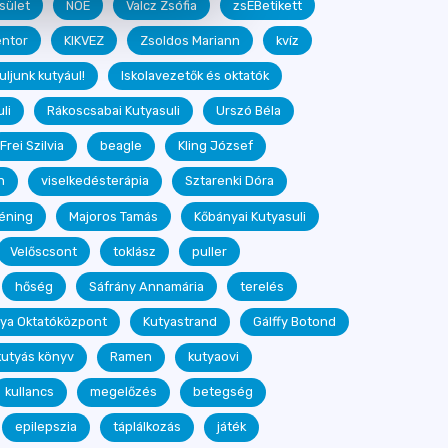
sület
NOÉ
Valcz Zsófia
zsEBetikett
ntor
KIKVEZ
Zsoldos Mariann
kvíz
uljunk kutyául!
Iskolavezetők és oktatók
li
Rákoscsabai Kutyasuli
Urszó Béla
Frei Szilvia
beagle
Kling József
n
viselkedésterápia
Sztarenki Dóra
réning
Majoros Tamás
Kőbányai Kutyasuli
Velőscsont
toklász
puller
hőség
Sáfrány Annamária
terelés
tya Oktatóközpont
Kutyastrand
Gálffy Botond
kutyás könyv
Ramen
kutyaovi
kullancs
megelőzés
betegség
epilepszia
táplálkozás
játék