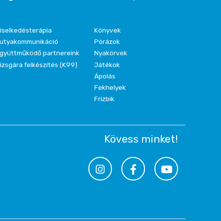
iselkedésterápia
Könyvek
utyakommunikáció
Pórázok
gyüttműködő partnereink
Nyakörvek
izsgára felkészítés (K99)
Játékok
Ápolás
Fekhelyek
Frizbik
Kövess minket!