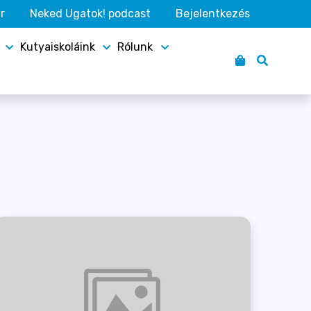
r
Neked Ugatok! podcast
Bejelentkezés
Kutyaiskoláink
Rólunk