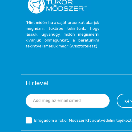
"Mint midőn ha a saját arcunkat akarjuk
megnézni, tükörbe tekintünk, hogy
lássuk, ugyanúgy, midőn megismerni
kívánjuk önmagunkat, a barátunkra
tekintve ismerjük meg." (Arisztotelész)
Hírlevél
Kér
Elfogadom a Tükör Módszer Kft
adatvédelmi tájékozt