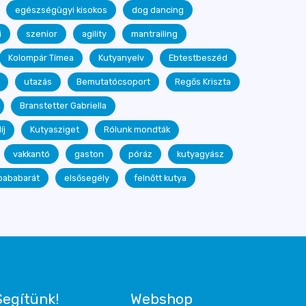
egészségügyi kisokos
dog dancing
i
szenior
agility
mantrailing
Kolompár Tímea
Kutyanyelv
Ebtestbeszéd
utazás
Bemutatócsoport
Regős Kriszta
Branstetter Gabriella
íj
Kutyasziget
Rólunk mondták
vakkantó
gaston
póráz
kutyagyász
bababarát
elsősegély
felnőtt kutya
Segítünk!
Webshop