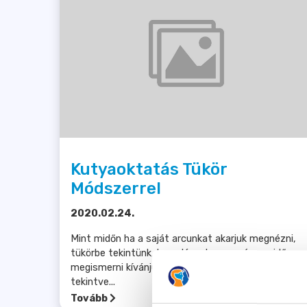
Kutyaoktatás Tükör
Módszerrel
2020.02.24.
Mint midőn ha a saját arcunkat akarjuk megnézni,
tükörbe tekintünk, hogy lássuk, ugyanúgy, midőn
megismerni kívánjuk önmagunkat, a barátunkra
tekintve...
Tovább