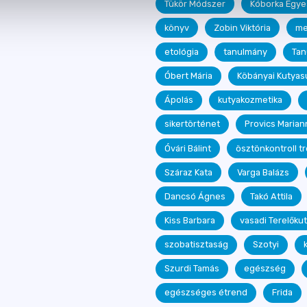
Tükör Módszer
Kóborka Egye
könyv
Zobin Viktória
me
etológia
tanulmány
Tan
Óbert Mária
Köbányai Kutyasu
Ápolás
kutyakozmetika
sikertörténet
Provics Marian
Óvári Bálint
ösztönkontroll t
Száraz Kata
Varga Balázs
Dancsó Ágnes
Takó Attila
Kiss Barbara
vasadi Terelőku
szobatisztaság
Szotyi
Szurdi Tamás
egészség
egészséges étrend
Frida