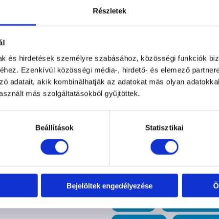
Részletek
1
2
3
4
5
6
7
ál
mak és hirdetések személyre szabásához, közösségi funkciók biz
hez. Ezenkívül közösségi média-, hirdető- és elemező partner
zó adatait, akik kombinálhatják az adatokat más olyan adatokka
Címkék
sznált más szolgáltatásokból gyűjtöttek.
mmunikáció
Ápolás
Korom
klikker
módszertan
Cov
émakör
Játék
Klikker
Pozitív
Korom Gábor
Szeparációs st
ely
Egyéb kategória
Kölyök
Beállítások
Statisztikai
ban
Tükör Szótár
Tükör
kutyakommunikáció
séta
or írásai
Sikertörténetek
menhelyek
menhely
Ku
Népszigeti Kutyasuli
kutya
Bejelöltek engedélyezése
Ö
PetMeTime
Bild Annamária
Monoki Niki
Hajógyári Kutyasu