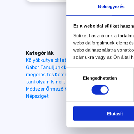
Beleegyezés
Ez a weboldal sütiket haszn
Sütiket használunk a tartal
weboldalforgalmunk elemzésé
weboldalhasználatra vonatko
Kategóriák
számukra vagy az Ön által ha
Kölyökkutya oktatás
Kutyaovi
Életmód
Kutyako
Gábor
Tanuljunk kutyául
Hajógyári
Menhely - t
Hozzájárulás
megerősítés
Kommunikáció
Kutyabarát munkah
Elengedhetetlen
kiválasztása
tanfolyam
Ismert Tükrös Gazdák
Kutya az autó
Módszer
Őrmező
Kőbánya
Rákoscsaba
Korom Gáb
Népsziget
Elutasít