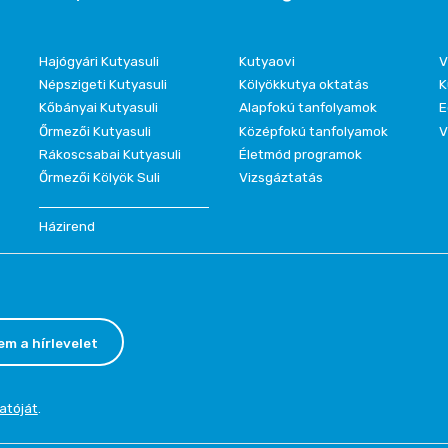
Hajógyári Kutyasuli
Kutyaovi
V
Népszigeti Kutyasuli
Kölyökkutya oktatás
K
Kőbányai Kutyasuli
Alapfokú tanfolyamok
E
Őrmezői Kutyasuli
Középfokú tanfolyamok
V
Rákoscsabai Kutyasuli
Életmód programok
Őrmezői Kölyök Suli
Vizsgáztatás
Házirend
em a hírlevelet
atóját
.