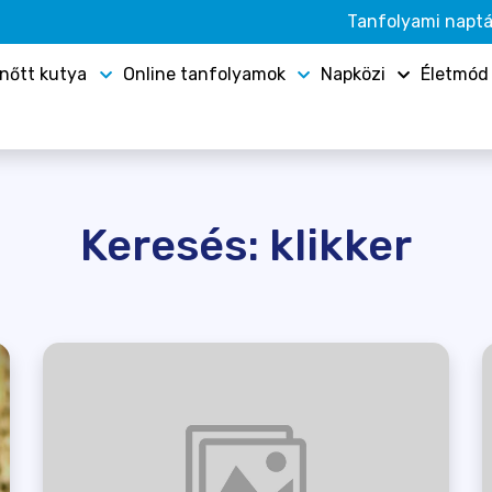
Tanfolyami naptá
lnőtt kutya
Online tanfolyamok
Napközi
Életmód
Keresés: klikker