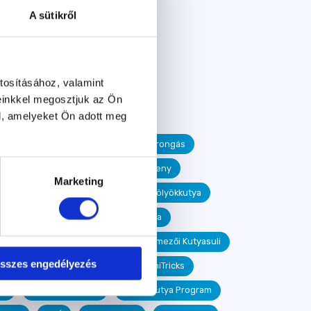
A sütikről
tosításához, valamint
einkkel megosztjuk az Ön
l, amelyeket Ön adott meg
id
járvány
szeparációs szorongás
ressz
rally obedience
verseny
Marketing
harapós kutya
életmód
kölyökkutya
tyaovi Alapítvány
Walter Gabriella
hideg
Kresák Ágnes
Őrmezői Kutyasuli
sszes engedélyezés
sport
kutya fitnessz
TiniTricks
li
Pétercsák Petra
Kölyökkutya Program