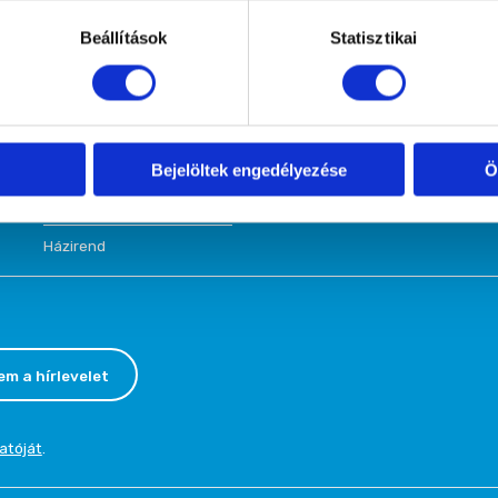
Beállítások
Statisztikai
Hajógyári Kutyasuli
Kutyaovi
V
Népszigeti Kutyasuli
Kölyökkutya oktatás
K
Kőbányai Kutyasuli
Alapfokú tanfolyamok
E
Őrmezői Kutyasuli
Középfokú tanfolyamok
V
Rákoscsabai Kutyasuli
Életmód programok
Bejelöltek engedélyezése
Ö
Őrmezői Kölyök Suli
Vizsgáztatás
Házirend
em a hírlevelet
atóját
.