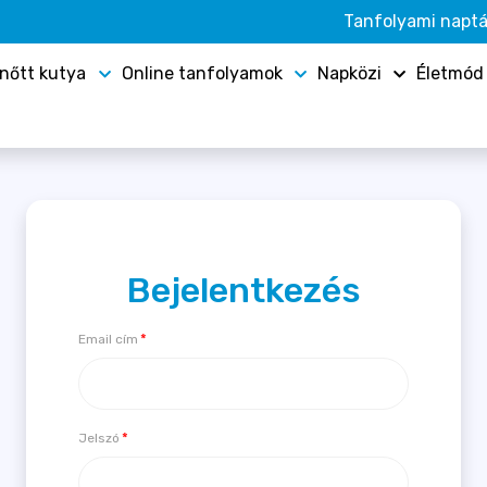
Tanfolyami naptá
lnőtt kutya
Online tanfolyamok
Napközi
Életmód
Bejelentkezés
Email cím
Jelszó