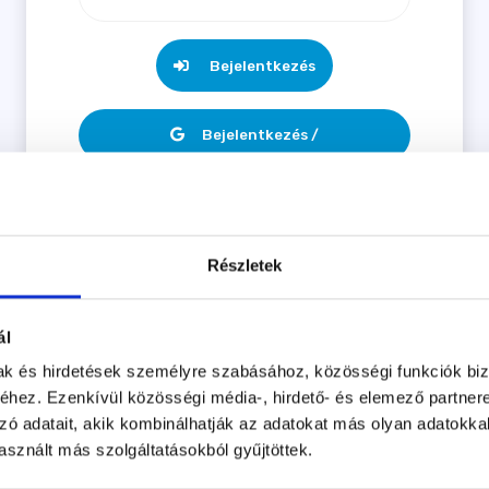
Bejelentkezés
Bejelentkezés /
Regisztráció Google fiókkal
Elfelejtett jelszó?
Regisztráció
Részletek
ál
mak és hirdetések személyre szabásához, közösségi funkciók biz
hez. Ezenkívül közösségi média-, hirdető- és elemező partner
zó adatait, akik kombinálhatják az adatokat más olyan adatokka
sznált más szolgáltatásokból gyűjtöttek.
Kutyaiskoláink
Szolgáltatásaink