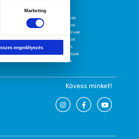
Marketing
iselkedésterápia
Könyvek
utyakommunikáció
Pórázok
gyüttműködő partnereink
Nyakörvek
izsgára felkészítés (K99)
Játékok
Ápolás
sszes engedélyezés
Fekhelyek
Frizbik
Kövess minket!