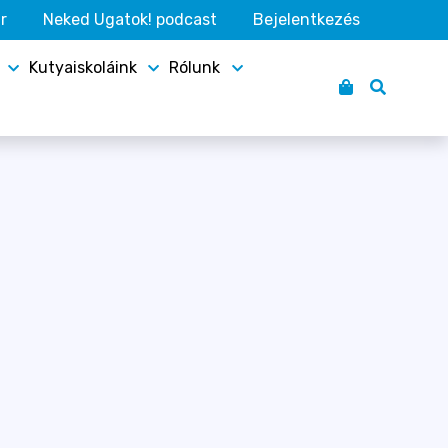
r
Neked Ugatok! podcast
Bejelentkezés
Kutyaiskoláink
Rólunk