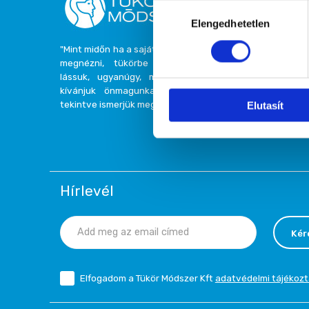
Hozzájárulás
Elengedhetetlen
kiválasztása
"Mint midőn ha a saját arcunkat akarjuk
megnézni, tükörbe tekintünk, hogy
lássuk, ugyanúgy, midőn megismerni
kívánjuk önmagunkat, a barátunkra
tekintve ismerjük meg." (Arisztotelész)
Elutasít
Hírlevél
Kér
Elfogadom a Tükör Módszer Kft
adatvédelmi tájékozt