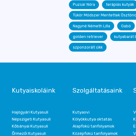
Puzsár Nóra
terápiás kutyák
Tükör Módszer Mentettek Ösztönd
Nagyné Németh Lilla
Gabó
golden retriever
kutyabarát 
szponzorált cikk
Kutyaiskoláink
Szolgáltatásaink
Hajógyári Kutyasuli
Kutyaovi
V
Népszigeti Kutyasuli
Kölyökkutya oktatás
K
Kőbányai Kutyasuli
Alapfokú tanfolyamok
E
Őrmezői Kutyasuli
Középfokú tanfolyamok
V