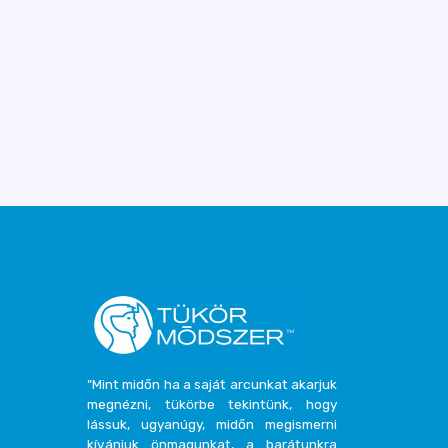
"Mint midőn ha a saját arcunkat akarjuk
megnézni, tükörbe tekintünk, hogy
lássuk, ugyanúgy, midőn megismerni
kívánjuk önmagunkat, a barátunkra