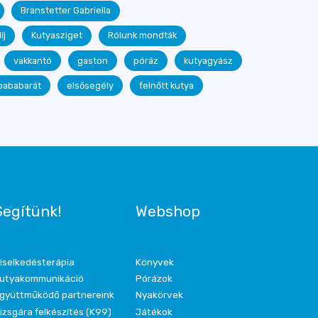
Branstetter Gabriella
íj
Kutyasziget
Rólunk mondták
vakkantó
gaston
póráz
kutyagyász
bababarát
elsősegély
felnőtt kutya
Segítünk!
Webshop
iselkedésterápia
Könyvek
utyakommunikáció
Pórázok
gyüttműködő partnereink
Nyakörvek
izsgára felkészítés (K99)
Játékok