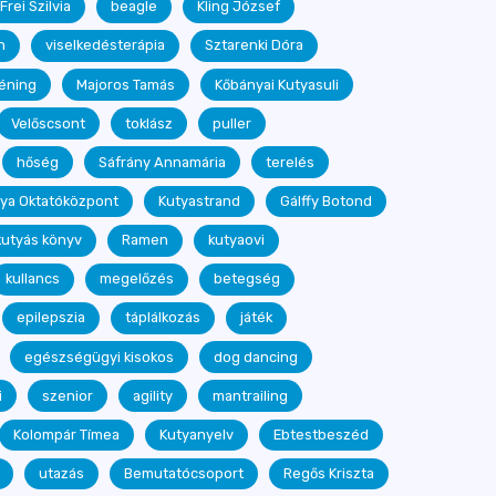
Frei Szilvia
beagle
Kling József
n
viselkedésterápia
Sztarenki Dóra
réning
Majoros Tamás
Kőbányai Kutyasuli
Velőscsont
toklász
puller
hőség
Sáfrány Annamária
terelés
tya Oktatóközpont
Kutyastrand
Gálffy Botond
kutyás könyv
Ramen
kutyaovi
kullancs
megelőzés
betegség
epilepszia
táplálkozás
játék
egészségügyi kisokos
dog dancing
i
szenior
agility
mantrailing
Kolompár Tímea
Kutyanyelv
Ebtestbeszéd
utazás
Bemutatócsoport
Regős Kriszta