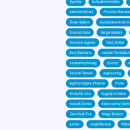
Ápolás
kutyakozmetika
sikertörténet
Provics Marian
Óvári Bálint
ösztönkontroll t
Száraz Kata
Varga Balázs
Dancsó Ágnes
Takó Attila
Kiss Barbara
vasadi Terelőku
szobatisztaság
Szotyi
Szurdi Tamás
egészség
egészséges étrend
Frida
Királyfai Zsu
fogadj örökbe
Hazafi Dorka
Kelecsényi Dett
Janotyik Éva
Nagy Balázs
junior
segítőkutya
Milka