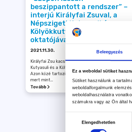
beszippantott a rendszer” –
interjú Királyfai Zsuval, a
Népszigeti Kutyasuli és
Kölyökkutya-program
oktatójával
2021.11.30.
Beleegyezés
Királyfai Zsu kacskaringós úton lett a Népszigeti
Kutyasuli és a Kölyökkutya-program oktatója.
Ez a weboldal sütiket haszn
Azon közé tartozik, akik főállásban kutyáznak,
mert mint...
Sütiket használunk a tartal
Tovább
weboldalforgalmunk elemzésé
weboldalhasználatra vonatko
számukra vagy az Ön által ha
Hozzájárulás
Elengedhetetlen
kiválasztása