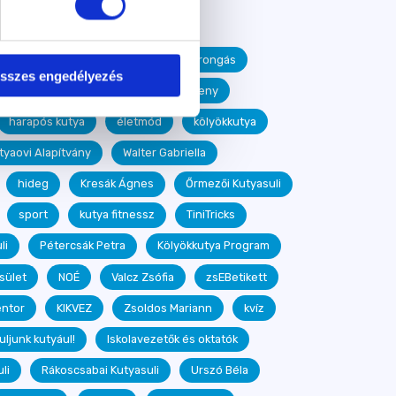
id
járvány
szeparációs szorongás
sszes engedélyezés
ressz
rally obedience
verseny
harapós kutya
életmód
kölyökkutya
tyaovi Alapítvány
Walter Gabriella
hideg
Kresák Ágnes
Őrmezői Kutyasuli
sport
kutya fitnessz
TiniTricks
li
Pétercsák Petra
Kölyökkutya Program
sület
NOÉ
Valcz Zsófia
zsEBetikett
ntor
KIKVEZ
Zsoldos Mariann
kvíz
uljunk kutyául!
Iskolavezetők és oktatók
li
Rákoscsabai Kutyasuli
Urszó Béla