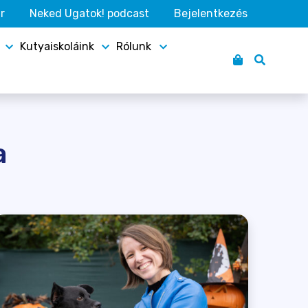
r
Neked Ugatok! podcast
Bejelentkezés
Kutyaiskoláink
Rólunk
a