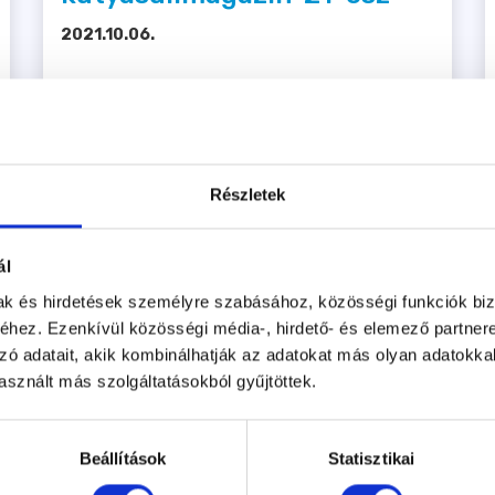
2021.10.06.
Részletek
ál
mak és hirdetések személyre szabásához, közösségi funkciók biz
Tovább
hez. Ezenkívül közösségi média-, hirdető- és elemező partner
zó adatait, akik kombinálhatják az adatokat más olyan adatokka
sznált más szolgáltatásokból gyűjtöttek.
1
2
Beállítások
Statisztikai