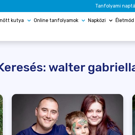
Tanfolyami naptá
lnőtt kutya
Online tanfolyamok
Napközi
Életmód
Keresés: walter gabriell