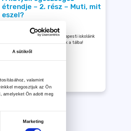
étrendje – 2. rész – Muti, mit
eszel?
2021.09.24.
Kis körkapcsolás következik: budapesti iskoláink
vezetőit kérdeztük, mi kerül náluk a tálba!
A sütikről
tosításához, valamint
Tovább
einkkel megosztjuk az Ön
l, amelyeket Ön adott meg
Marketing